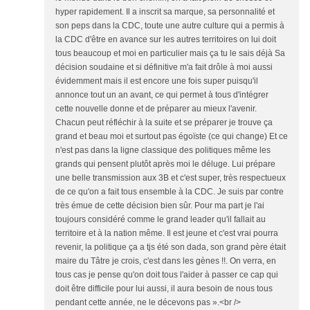
hyper rapidement. Il a inscrit sa marque, sa personnalité et
son peps dans la CDC, toute une autre culture qui a permis à
la CDC d'être en avance sur les autres territoires on lui doit
tous beaucoup et moi en particulier mais ça tu le sais déjà Sa
décision soudaine et si définitive m'a fait drôle à moi aussi
évidemment mais il est encore une fois super puisqu'il
annonce tout un an avant, ce qui permet à tous d'intégrer
cette nouvelle donne et de préparer au mieux l'avenir.
Chacun peut réfléchir à la suite et se préparer je trouve ça
grand et beau moi et surtout pas égoïste (ce qui change) Et ce
n'est pas dans la ligne classique des politiques même les
grands qui pensent plutôt après moi le déluge. Lui prépare
une belle transmission aux 3B et c'est super, très respectueux
de ce qu'on a fait tous ensemble à la CDC. Je suis par contre
très émue de cette décision bien sûr. Pour ma part je l'ai
toujours considéré comme le grand leader qu'il fallait au
territoire et à la nation même. Il est jeune et c'est vrai pourra
revenir, la politique ça a tjs été son dada, son grand père était
maire du Tâtre je crois, c'est dans les gènes !!. On verra, en
tous cas je pense qu'on doit tous l'aider à passer ce cap qui
doit être difficile pour lui aussi, il aura besoin de nous tous
pendant cette année, ne le décevons pas ».<br />