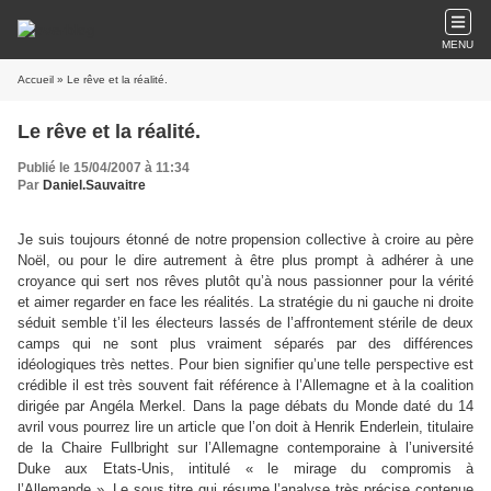
MENU
Accueil
» Le rêve et la réalité.
Le rêve et la réalité.
Publié le 15/04/2007 à 11:34
Par
Daniel.Sauvaitre
Je suis toujours étonné de notre propension collective à croire au père
Noël, ou pour le dire autrement à être plus prompt à adhérer à une
croyance qui sert nos rêves plutôt qu’à nous passionner pour la vérité
et aimer regarder en face les réalités. La stratégie du ni gauche ni droite
séduit semble t’il les électeurs lassés de l’affrontement stérile de deux
camps qui ne sont plus vraiment séparés par des différences
idéologiques très nettes. Pour bien signifier qu’une telle perspective est
crédible il est très souvent fait référence à l’Allemagne et à la coalition
dirigée par Angéla Merkel. Dans la page débats du Monde daté du 14
avril vous pourrez lire un article que l’on doit à Henrik Enderlein, titulaire
de
la Chaire
Fullbright
sur l’Allemagne contemporaine à l’université
Duke aux Etats-Unis, intitulé « le mirage du compromis à
l’Allemande ». Le sous titre qui résume l’analyse très précise contenue