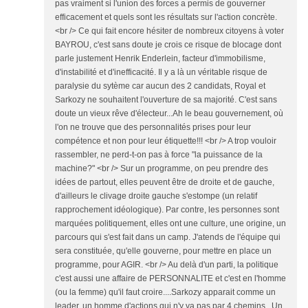
pas vraiment si l'union des forces a permis de gouverner
efficacement et quels sont les résultats sur l'action concrète.
<br /> Ce qui fait encore hésiter de nombreux citoyens à voter
BAYROU, c'est sans doute je crois ce risque de blocage dont
parle justement Henrik Enderlein, facteur d'immobilisme,
d'instabilité et d'inefficacité. Il y a là un véritable risque de
paralysie du sytème car aucun des 2 candidats, Royal et
Sarkozy ne souhaitent l'ouverture de sa majorité. C'est sans
doute un vieux rêve d'électeur...Ah le beau gouvernement, où
l'on ne trouve que des personnalités prises pour leur
compétence et non pour leur étiquette!!! <br /> A trop vouloir
rassembler, ne perd-t-on pas à force "la puissance de la
machine?" <br /> Sur un programme, on peu prendre des
idées de partout, elles peuvent être de droite et de gauche,
d'ailleurs le clivage droite gauche s'estompe (un relatif
rapprochement idéologique). Par contre, les personnes sont
marquées politiquement, elles ont une culture, une origine, un
parcours qui s'est fait dans un camp. J'atends de l'équipe qui
sera constituée, qu'elle gouverne, pour mettre en place un
programme, pour AGIR. <br /> Au delà d'un parti, la politique
c'est aussi une affaire de PERSONNALITE et c'est en l'homme
(ou la femme) qu'il faut croire....Sarkozy apparait comme un
leader, un homme d'actions qui n'y va pas par 4 chemins...Un