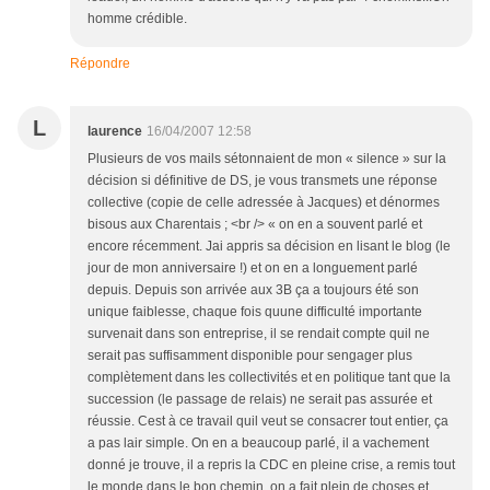
homme crédible.
Répondre
L
laurence
16/04/2007 12:58
Plusieurs de vos mails sétonnaient de mon « silence » sur la
décision si définitive de DS, je vous transmets une réponse
collective (copie de celle adressée à Jacques) et dénormes
bisous aux Charentais ; <br /> « on en a souvent parlé et
encore récemment. Jai appris sa décision en lisant le blog (le
jour de mon anniversaire !) et on en a longuement parlé
depuis. Depuis son arrivée aux 3B ça a toujours été son
unique faiblesse, chaque fois quune difficulté importante
survenait dans son entreprise, il se rendait compte quil ne
serait pas suffisamment disponible pour sengager plus
complètement dans les collectivités et en politique tant que la
succession (le passage de relais) ne serait pas assurée et
réussie. Cest à ce travail quil veut se consacrer tout entier, ça
a pas lair simple. On en a beaucoup parlé, il a vachement
donné je trouve, il a repris la CDC en pleine crise, a remis tout
le monde dans le bon chemin, on a fait plein de choses et