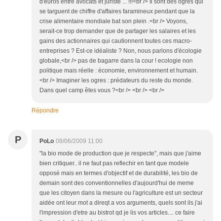
d'euros entre avocats et juriste ... !!!<br /> Il sont des ogres qui
se targuent de chiffre d'affaires faramineux pendant que la
crise alimentaire mondiale bat son plein .<br /> Voyons,
serait-ce trop demander que de partager les salaires et les
gains des actionnaires qui cautionnent toutes ces macro-
entreprises ? Est-ce idéaliste ? Non, nous parlons d'écologie
globale,<br /> pas de bagarre dans la cour ! ecologie non
politique mais réelle : économie, environnement et humain.
<br /> Imaginer les ogres : prédateurs du reste du monde.
Dans quel camp êtes vous ?<br /> <br /> <br />
Répondre
P
PoLo
08/06/2009 11:00
"la bio mode de production que je respecte", mais que j'aime
bien critiquer.. il ne faut pas reflechir en tant que modele
opposé mais en termes d'objectif et de durabilité, les bio de
demain sont des conventionnelles d'aujourd'hui de meme
que les citoyen dans la mesure ou l'agriculture est un secteur
aidée ont leur mot a direqt a vos arguments, quels sont ils j'ai
l'impression d'etre au bistrot qd je lis vos articles.... ce faire