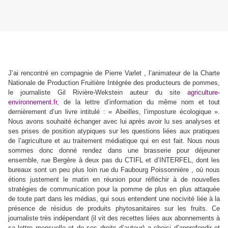
J’ai rencontré en compagnie de
Pierre Varlet , l’animateur de
la Charte
Nationale de Production Fruitière Intégrée des producteurs de pommes,
le journaliste Gil Rivière-Wekstein auteur du site
agriculture-
environnement.fr
, de la lettre d’information du même nom et tout
dernièrement d’un livre intitulé : « Abeilles, l’imposture écologique ».
Nous avons souhaité échanger avec lui après avoir lu ses analyses et
ses prises de position atypiques sur les questions liées aux pratiques
de l’agriculture et au traitement médiatique qui en est fait. Nous nous
sommes donc donné rendez dans une brasserie pour déjeuner
ensemble, rue Bergère à deux pas du CTIFL et d’INTERFEL, dont les
bureaux sont un peu plus loin rue du Faubourg Poissonnière , où nous
étions justement le matin en réunion pour réfléchir à de nouvelles
stratégies de communication pour la pomme de plus en plus attaquée
de toute part dans les médias, qui sous entendent une nocivité liée à la
présence de résidus de produits phytosanitaires sur les fruits. Ce
journaliste très indépendant (il vit des recettes liées aux abonnements à
sa lettre mensuelle et de ses droits d’auteur) a choisi d’approfondir et