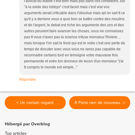
l'avocat du diable c'est bien mais pas dans ces conditions, oui
"à la solde des lobbys" c'est faciel mais c'est vrai vos
arguments serait criticable dans l'obsolue mais qd on sait tt ce
qu'il y a derriere vous a quoi bon se battre contre des moulins
et de l'argent, le debat est riche les arguments des uns et des
autres peuvent faire avancer les choses, vous ne connaissez
pas tt vous n'avez pas la science infuse monsieur Riviere....
mais lorsque l'on sait le fond qui est le votre c'est une perte de
temps de discuter avec vous vous ne serez pas capable de
reconnaitre certains tord en temoigne votre mauvaise fois
permanente et votre ton donneur de lecon d'un monsieur "j'ai
tt compris le monde est simple..."
Répondre
< Un certain regard.
A Paris rien de nouveau. >
Hébergé par Overblog
Top articles