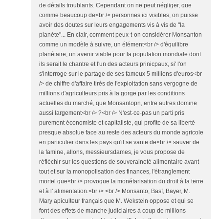
de détails troublants. Cependant on ne peut négliger, que
comme beaucoup de<br /> personnes ici visibles, on puisse
avoir des doutes sur leurs engagements vis à vis de "la
planète"... En clair, comment peux-t-on considérer Monsanton
comme un modèle à suivre, un élément<br /> d'équilibre
planétaire, un avenir viable pour la population mondiale dont
ils serait le chantre et l'un des acteurs prinicpaux, si' l'on
s'interroge sur le partage de ses fameux 5 millions d'euros<br
/> de chiffre d'affaire tirés de l'exploitation sans vergogne de
millions d'agriculteurs pris à la gorge par les conditions
actuelles du marché, que Monsantopn, entre autres domine
aussi largement<br /> ?<br /> N'est-ce-pas un parti pris
purement économiste et capitaliste, qui profite de sa liberté
presque absolue face au reste des acteurs du monde agricole
en particulier dans les pays qu'il se vante de<br /> sauver de
la famine, allons, messieursdames, je vous propose de
réfléchir sur les questions de souveraineté alimentaire avant
tout et sur la monopolisation des finances, l'étranglement
mortel que<br /> provoque la monétarisation du droit à la terre
et à l' alimentation.<br /> <br /> Monsanto, Basf, Bayer, M.
Mary apiculteur français que M. Wekstein oppose et qui se
font des effets de manche judiciaires à coup de millions