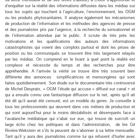
d’enquêter sur la réalité des informations diffusées dans les médias sur
tous les sujets qui touchent à l’agriculture, l’environnement, les OGM
ou les produits phytosanitaires. Il analyse également les mécanismes
de production de l’information et les méthodes des agences de presse
et des journalistes pris par l’urgence, à la recherche du sensationnel et
de l’information attendue par le public. Il scrute de très près les
motivations et les qualifications des auteurs des informations
catastrophistes qui voient des complots partout et dont les prises de
position ou les communiqués se trouvent être très largement relayés
par les médias. On comprend en le lisant à quel point la réalité est
complexe et nécessite du temps et des recherches pour être
appréhendée. A l’arrivée la vérité se trouve être très souvent bien
différente des annonces
simplificatrices et mensongères qui sont
faites quotidiennement. Son étude sur le documentaire très controversé
de Michel Despratx, « OGM l’étude qui accuse » diffusé sur canal + et
qui a ensuite connu une fantastique diffusion sur le net, après qu’il ait
été dit qu’il aurait été censuré, est un modèle du genre. Je conseille à
tous les professionnels qui œuvrent dans ces métiers de production et
qui sont aujourd’hui pour le moins déstabilisés et désemparés face à
l’avalanche médiatique qui s’abat sur eux, qui trouve de surcroît un
large écho chez les politiques et dans l’administration,
de lire Gil
Rivière-Wekstein et s’ils le peuvent de s’abonner à sa lettre mensuelle.
Tant qu’il y aura des journalistes comme lui qui refusent d’hurler avec