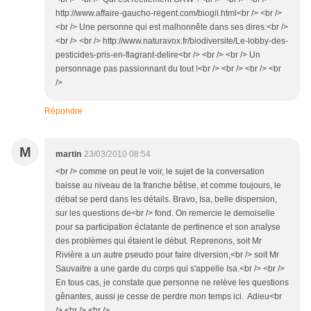
http://www.affaire-gaucho-regent.com/biogil.html<br /> <br />
<br /> Une personne qui est malhonnête dans ses dires:<br />
<br /> <br /> http://www.naturavox.fr/biodiversite/Le-lobby-des-
pesticides-pris-en-flagrant-delire<br /> <br /> <br /> Un
personnage pas passionnant du tout !<br /> <br /> <br /> <br
/>
Répondre
M
martin
23/03/2010 08:54
<br /> comme on peut le voir, le sujet de la conversation
baisse au niveau de la franche bêtise, et comme toujours, le
débat se perd dans les détails. Bravo, Isa, belle dispersion,
sur les questions de<br /> fond. On remercie le demoiselle
pour sa participation éclatante de pertinence et son analyse
des problèmes qui étaient le début. Reprenons, soit Mr
Rivière a un autre pseudo pour faire diversion,<br /> soit Mr
Sauvaitre a une garde du corps qui s'appelle Isa.<br /> <br />
En tous cas, je constate que personne ne relève les questions
gênantes, aussi je cesse de perdre mon temps ici. Adieu<br
/> <br /> <br />