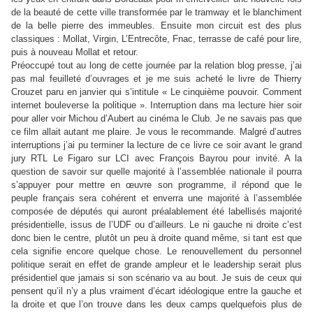
de la beauté de cette ville transformée par le tramway et le blanchiment
de la belle pierre des immeubles. Ensuite mon circuit est des plus
classiques : Mollat, Virgin, L’Entrecôte, Fnac, terrasse de café pour lire,
puis à nouveau Mollat et retour.
Préoccupé tout au long de cette journée par la relation blog presse, j’ai
pas mal feuilleté d’ouvrages et je me suis acheté le livre de Thierry
Crouzet paru en janvier qui s’intitule « Le cinquième pouvoir. Comment
internet bouleverse la politique ». Interruption dans ma lecture hier soir
pour aller voir Michou d’Aubert au cinéma le Club. Je ne savais pas que
ce film allait autant me plaire. Je vous le recommande. Malgré d’autres
interruptions j’ai pu terminer la lecture de ce livre ce soir avant le grand
jury RTL Le Figaro sur LCI avec François Bayrou pour invité. A la
question de savoir sur quelle majorité à l’assemblée nationale il pourra
s’appuyer pour mettre en œuvre son programme, il répond que le
peuple français sera cohérent et enverra une majorité à l’assemblée
composée de députés qui auront préalablement été labellisés majorité
présidentielle, issus de l’UDF ou d’ailleurs. Le ni gauche ni droite c’est
donc bien le centre, plutôt un peu à droite quand même, si tant est que
cela signifie encore quelque chose. Le renouvellement du personnel
politique serait en effet de grande ampleur et le leadership serait plus
présidentiel que jamais si son scénario va au bout. Je suis de ceux qui
pensent qu’il n’y a plus vraiment d’écart idéologique entre la gauche et
la droite et que l’on trouve dans les deux camps quelquefois plus de