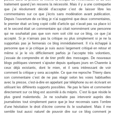
traitement quand j’en ressens la nécessité. Mais il y a une contrepartie
que j’ai résolument décidé d’accepter c’est de laisser libre les
commentaires sur ce que j’écris sans modération avant publication.
Depuis l’ouverture de ce blog je n’ai supprimé que deux commentaires,
le premier était un long copié collé d’article qui n’avait pas sa place ici
et le second était un commentaire qui citait nommément une personne
qui ne souhaitait pas que son nom soit cité sur ce blog, ce que j’ai
accepté. Si je n’aimais pas la critique ou plus simplement si je ne la
supportais pas je fermerais ce blog immédiatement. Il n’a échappé à
personne que si je critique je suis aussi largement critiqué en retour et
même si je le vis difficilement parfois je l’accepte très volontiers,
j’essaie de comprendre et de tirer profit des messages. De nouveaux
blogs politiques viennent s’ajouter depuis quelques jours en Charente à
ceux déjà existants, dont le mien, et il sera intéressant de voir
comment la critique y sera acceptée. Ce que me reproche Thierry dans
son commentaire c’est de ne pas réagir selon les voies habituelles
avec la presse, c'est-à-dire en appelant par téléphone ou en écrivant en
utilisant les différents supports possibles. Ne pas le faire et commenter
directement sur ce blog est assimilé à du mépris. C’est là que réside le
plus grand malentendu. Je ne souhaite pas intervenir auprès des
journalistes tout simplement parce que je leur reconnais sans l’ombre
d’une hésitation le droit d’écrire comme ils le souhaitent. Mais il me
semble tout aussi naturel de pouvoir dire sur ce blog comment je