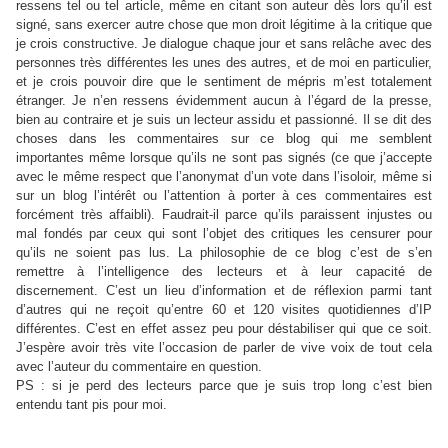
ressens tel ou tel article, même en citant son auteur dès lors qu’il est
signé, sans exercer autre chose que mon droit légitime à la critique que
je crois constructive. Je dialogue chaque jour et sans relâche avec des
personnes très différentes les unes des autres, et de moi en particulier,
et je crois pouvoir dire que le sentiment de mépris m’est totalement
étranger. Je n’en ressens évidemment aucun à l’égard de la presse,
bien au contraire et je suis un lecteur assidu et passionné. Il se dit des
choses dans les commentaires sur ce blog qui me semblent
importantes même lorsque qu’ils ne sont pas signés (ce que j’accepte
avec le même respect que l’anonymat d’un vote dans l’isoloir, même si
sur un blog l’intérêt ou l’attention à porter à ces commentaires est
forcément très affaibli). Faudrait-il parce qu’ils paraissent injustes ou
mal fondés par ceux qui sont l’objet des critiques les censurer pour
qu’ils ne soient pas lus. La philosophie de ce blog c’est de s’en
remettre à l’intelligence des lecteurs et à leur capacité de
discernement. C’est un lieu d’information et de réflexion parmi tant
d’autres qui ne reçoit qu’entre 60 et 120 visites quotidiennes d’IP
différentes. C’est en effet assez peu pour déstabiliser qui que ce soit.
J’espère avoir très vite l’occasion de parler de vive voix de tout cela
avec l’auteur du commentaire en question.
PS : si je perd des lecteurs parce que je suis trop long c’est bien
entendu tant pis pour moi.