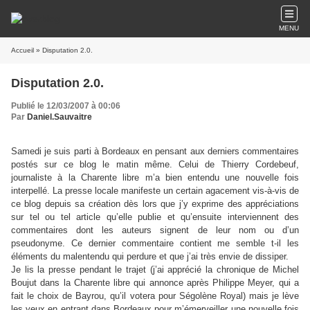
MENU
Accueil
» Disputation 2.0.
Disputation 2.0.
Publié le 12/03/2007 à 00:06
Par
Daniel.Sauvaitre
Samedi je suis parti à Bordeaux en pensant aux derniers commentaires
postés sur ce blog le matin même. Celui de Thierry Cordebeuf,
journaliste à
la Charente
libre m’a bien entendu une nouvelle fois
interpellé. La presse locale manifeste un certain agacement vis-à-vis de
ce blog depuis sa création dès lors que j’y exprime des appréciations
sur tel ou tel article qu’elle publie et qu’ensuite interviennent des
commentaires dont les auteurs signent de leur nom ou d’un
pseudonyme. Ce dernier commentaire contient me semble t-il les
éléments du malentendu qui perdure et que j’ai très envie de dissiper.
Je lis la presse pendant le trajet (j’ai apprécié la chronique de Michel
Boujut dans
la Charente
libre qui annonce après Philippe Meyer, qui a
fait le choix de Bayrou, qu’il votera pour Ségolène Royal) mais je lève
les yeux en entrant dans Bordeaux pour m’émerveiller une nouvelle fois