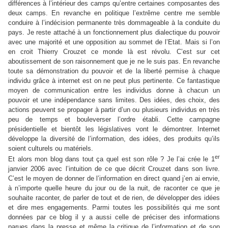
différences à l’intérieur des camps qu’entre certaines composantes des
deux camps. En revanche en politique l’extrême centre me semble
conduire à l’indécision permanente très dommageable à la conduite du
pays. Je reste attaché à un fonctionnement plus dialectique du pouvoir
avec une majorité et une opposition au sommet de l’Etat. Mais si l’on
en croit Thierry Crouzet ce monde là est révolu. C’est sur cet
aboutissement de son raisonnement que je ne le suis pas. En revanche
toute sa démonstration du pouvoir et de la liberté permise à chaque
individu grâce à internet est on ne peut plus pertinente. Ce fantastique
moyen de communication entre les individus donne à chacun un
pouvoir et une indépendance sans limites. Des idées, des choix, des
actions peuvent se propager à partir d’un ou plusieurs individus en très
peu de temps et bouleverser l’ordre établi. Cette campagne
présidentielle et bientôt les législatives vont le démontrer. Internet
développe la diversité de l’information, des idées, des produits qu’ils
soient culturels ou matériels.
er
Et alors mon blog dans tout ça quel est son rôle ? Je l’ai crée le 1
janvier 2006 avec l’intuition de ce que décrit Crouzet dans son livre.
C’est le moyen de donner de l’information en direct quand j’en ai envie,
à n’importe quelle heure du jour ou de la nuit, de raconter ce que je
souhaite raconter, de parler de tout et de rien, de développer des idées
et dire mes engagements. Parmi toutes les possibilités qui me sont
données par ce blog il y a aussi celle de préciser des informations
parues dans la presse et même la critique de l’information et de son