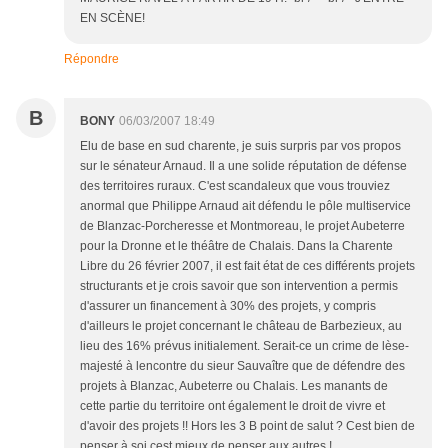
EN SCÈNE!
Répondre
B
BONY
06/03/2007 18:49
Elu de base en sud charente, je suis surpris par vos propos
sur le sénateur Arnaud. Il a une solide réputation de défense
des territoires ruraux. C'est scandaleux que vous trouviez
anormal que Philippe Arnaud ait défendu le pôle multiservice
de Blanzac-Porcheresse et Montmoreau, le projet Aubeterre
pour la Dronne et le théâtre de Chalais. Dans la Charente
Libre du 26 février 2007, il est fait état de ces différents projets
structurants et je crois savoir que son intervention a permis
d'assurer un financement à 30% des projets, y compris
d'ailleurs le projet concernant le château de Barbezieux, au
lieu des 16% prévus initialement. Serait-ce un crime de lèse-
majesté à lencontre du sieur Sauvaître que de défendre des
projets à Blanzac, Aubeterre ou Chalais. Les manants de
cette partie du territoire ont également le droit de vivre et
d'avoir des projets !! Hors les 3 B point de salut ? Cest bien de
penser à soi cest mieux de penser aux autres !