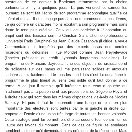
prestation de ce dernier à Bordeaux retransmise par la chaine
parlementaire il y a quelques jours. Et puis vendredi et samedi les
journaux se sont fait l’écho de son programme économique qualifié de
libéral et social. Il ne s’engage pas dans des promesses inconsidérées,
ce qui confère un caractère moins excitant à son programme mais sans
doute le rend plus crédible. Ceux qui ont participé à l’élaboration du
projet sont des libéraux comme Christian Saint Etienne (professeur à
l’université Paris Dauphine) ou Jean Claude Casanova (il dirige la revue
Commentaire), « tempérés par des experts issus des cercles
rocardiens ou deloristes » (Le Monde) comme Jean Peyrelevade
(l’ancien président du crédit Lyonnais longtemps socialiste). Le
programme de François Bayrou affiche des objectifs de croissance et
de solidarité sur des bases qui me paraissent solides et auxquels
j’adhère assez facilement. De tous les candidats c’est lui qui affiche le
programme le plus libéral au sens très noble qu’il faut donner à ce
terme. A ce jour il semble qu’il intéresse tous ceux à gauche qui
n’adhèrent pas à la personne et aux propositions de Ségolène Royal et
à droite ceux qui sont dans les mêmes dispositions vis-à-vis de Nicolas
Sarkozy. Et puis il faut le reconnaître une frange de plus en plus
importante des électeurs sont tentés par le ni gauche ni droite qu’il
propose et l’envie d’une union très large de toutes les bonnes volontés.
Cette stratégie peut lui permettre d’être au second tour contre l’un ou
l’autre des favoris du moment. Dans ce cas de figure les sondages
semblent indiquer qu’il deviendrait alors président de la république. Mais