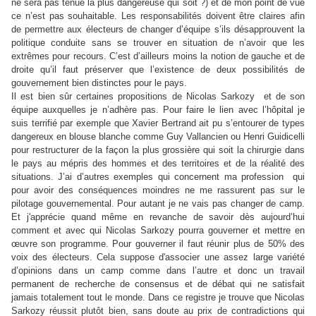
ne sera pas tenue la plus dangereuse qui soit ?) et de mon point de vue
ce n’est pas souhaitable. Les responsabilités doivent être claires afin
de permettre aux électeurs de changer d’équipe s’ils désapprouvent la
politique conduite sans se trouver en situation de n’avoir que les
extrêmes pour recours. C’est d’ailleurs moins la notion de gauche et de
droite qu’il faut préserver que l’existence de deux possibilités de
gouvernement bien distinctes pour le pays.
Il est bien sûr certaines propositions de Nicolas Sarkozy
et de son
équipe auxquelles je n’adhère pas. Pour faire le lien avec l’hôpital je
suis terrifié par exemple que Xavier Bertrand ait pu s’entourer de types
dangereux en blouse blanche comme Guy Vallancien ou Henri Guidicelli
pour restructurer de la façon la plus grossière qui soit la chirurgie dans
le pays au mépris des hommes et des territoires et de la réalité des
situations. J’ai d’autres exemples qui concernent ma profession
qui
pour avoir des conséquences moindres ne me rassurent pas sur le
pilotage gouvernemental. Pour autant je ne vais pas changer de camp.
Et j'apprécie quand même en revanche de savoir dès aujourd’hui
comment et avec qui Nicolas Sarkozy pourra gouverner et mettre en
œuvre son programme. Pour gouverner il faut réunir plus de 50% des
voix des électeurs. Cela suppose d'associer une assez large variété
d’opinions dans un camp comme dans l’autre et donc un travail
permanent de recherche de consensus et de débat qui ne satisfait
jamais totalement tout le monde. Dans ce registre je trouve que Nicolas
Sarkozy réussit plutôt bien, sans doute au prix de contradictions qui