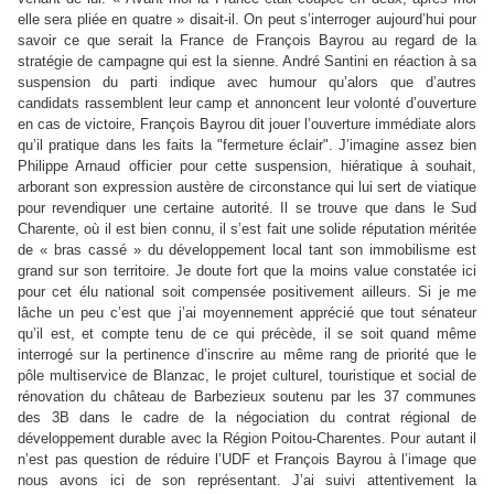
elle sera pliée en quatre » disait-il. On peut s’interroger aujourd’hui pour
savoir ce que serait
la France de François Bayrou au regard de la
stratégie de campagne qui est la sienne. André Santini en réaction à sa
suspension du parti indique avec humour qu’alors que d’autres
candidats rassemblent leur camp et annoncent leur volonté d’ouverture
en cas de victoire, François Bayrou dit jouer l’ouverture immédiate alors
qu’il pratique dans les faits la "fermeture éclair". J’imagine assez bien
Philippe Arnaud officier pour cette suspension, hiératique à souhait,
arborant son expression austère de circonstance qui lui sert de viatique
pour revendiquer une certaine autorité. Il se trouve que dans le Sud
Charente, où il est bien connu, il s’est fait une solide réputation méritée
de « bras cassé » du développement local tant son immobilisme est
grand sur son territoire. Je doute fort que la moins value constatée ici
pour cet élu national soit compensée positivement ailleurs. Si je me
lâche un peu c’est que j’ai moyennement apprécié que tout sénateur
qu’il est, et compte tenu de ce qui précède, il se soit quand même
interrogé sur la pertinence d’inscrire au même rang de priorité que le
pôle multiservice de Blanzac, le projet culturel, touristique et social de
rénovation du château de Barbezieux soutenu par les 37 communes
des 3B dans le cadre de la négociation du contrat régional de
développement durable avec
la Région Poitou-Charentes. Pour autant il
n’est pas question de réduire l’UDF et François Bayrou à l’image que
nous avons ici de son représentant. J’ai suivi attentivement la