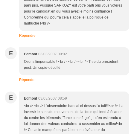
parti pris. Puisque SARKOZY est votre parti pris vous voterez
pour le candidat en qui vous avez le moins confiance !
Comprenne qui pourra cela s appelle la politique de
lautruche !<br />
Répondre
E
Edmont
03/03/2007 09:02
Osons limpensable ! <br /> <br /> <br /> Titre du précédent
post. Un copié-décollé!
Répondre
E
Edmont
03/03/2007 08:59
<br /> <br /> L'observatoire bancal ci-dessus l'a fait!!!<br /> Il a
inversé le sens du mouvement: de la force qui tend à écarter
du centre les éléments, "force centrifuge" , il s'en est rendu à
lui donner des valeurs contraires: à rassembler au milieu!<br
/> Cet acte manqué est parfaitement révélateur du