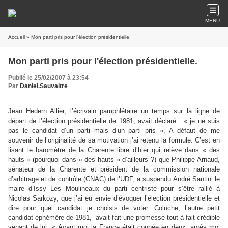
MENU
Accueil
» Mon parti pris pour l'élection présidentielle.
Mon parti pris pour l'élection présidentielle.
Publié le 25/02/2007 à 23:54
Par
Daniel.Sauvaitre
Jean Hedern Allier, l’écrivain pamphlétaire un temps sur la ligne de
départ de l’élection présidentielle de 1981, avait déclaré : « je ne suis
pas le candidat d’un parti mais d’un parti pris ». A défaut de me
souvenir de l’originalité de sa motivation j’ai retenu la formule. C’est en
lisant le baromètre de
la Charente libre d’hier qui relève dans « des
hauts » (pourquoi dans « des hauts » d’ailleurs ?) que Philippe Arnaud,
sénateur de
la Charente et président de la commission nationale
d’arbitrage et de contrôle (CNAC) de l’UDF, a suspendu André Santini le
maire d’Issy Les Moulineaux du parti centriste pour s’être rallié à
Nicolas Sarkozy, que j’ai eu envie d’évoquer l’élection présidentielle et
dire pour quel candidat je choisis de voter. Coluche, l’autre petit
candidat éphémère de 1981,
avait fait une promesse tout à fait crédible
venant de lui. « Avant moi
la France était coupée en deux, après moi