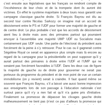
c’est ensuite aux législatives que les français se rendront compte de
l’incohérence de leur choix et de la tromperie dont ils auront été
victimes. En effet le système majoritaire à deux tours nous garantit une
campagne classique gauche droite. Si François Bayrou est élu au
second tour contre Nicolas Sarkozy on imagine mal un accord de
désistement entre le PS et l’UDF pour former une majorité de gauche et
de centre droit. Le plus probable c’est que les accords de désistement
aient lieu à droite mais avec des primaires partout qui pourraient
envoyer à l’assemblée une majorité UMP UDF ou Socialiste mais
certainement pas UDF seule. Une partie de l’électorat du président aura
forcément de la peine à s’y retrouver. Pour le cas ou il gagnerait contre
Ségolène Royal ce serait en apparence plus simple mais là encore au
regard de la campagne pour la présidentielle on peut supposer qu’il y
aurait partout des primaires à droite entre l’UDF et l’UMP qui ne
seraient pas forcément favorables à l’UDF. Dans les deux cas de figure
la majorité de gauche ou de droite pour gouverner ne serait pas
porteuse du programme du président et de mon point de vue un certain
immobilisme (on y revient) serait à craindre. Il faut quand même se
souvenir que François Bayrou, s’il a laissé une aussi bonne impression
aux enseignants lors de son passage à l’éducation nationale c’est
surtout parce qu’il n’y a rien fait et qu’il n’a guère pris d'initiative.
Finalement sa promesse de dépasser les clivages gauche droite
malheureusement ne tient pas (n’est ce pas d’ailleurs la promesse qui