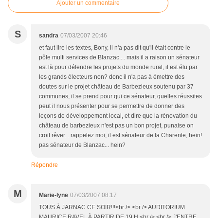
Ajouter un commentaire
S
sandra
07/03/2007 20:46
et faut lire les textes, Bony, il n'a pas dit qu'il était contre le
pôle multi services de Blanzac.... mais il a raison un sénateur
est là pour défendre les projets du monde rural, il est élu par
les grands électeurs non? donc il n'a pas à émettre des
doutes sur le projet château de Barbezieux soutenu par 37
communes, il se prend pour qui ce sénateur, quelles réussites
peut il nous présenter pour se permettre de donner des
leçons de développement local, et dire que la rénovation du
château de barbezieux n'est pas un bon projet, punaise on
croit rêver... rappelez moi, il est sénateur de la Charente, hein!
pas sénateur de Blanzac... hein?
Répondre
M
Marie-lyne
07/03/2007 08:17
TOUS À JARNAC CE SOIR!!!<br /> <br /> AUDITORIUM
MAURICE RAVEL À PARTIR DE 19 H.<br /> <br /> J'ENTRE