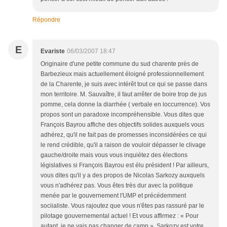
Répondre
E
Evariste
06/03/2007 18:47
Originaire d'une petite commune du sud charente près de
Barbezieux mais actuellement éloigné professionnellement
de la Charente, je suis avec intérêt tout ce qui se passe dans
mon territoire. M. Sauvaître, il faut arrêter de boire trop de jus
pomme, cela donne la diarrhée ( verbale en loccurrence). Vos
propos sont un paradoxe incompréhensible. Vous dites que
François Bayrou affiche des objectifs solides auxquels vous
adhérez, qu'il ne fait pas de promesses inconsidérées ce qui
le rend crédible, qu'il a raison de vouloir dépasser le clivage
gauche/droite mais vous vous inquiétez des élections
législatives si François Bayrou est élu président ! Par ailleurs,
vous dites qu'il y a des propos de Nicolas Sarkozy auxquels
vous n'adhérez pas. Vous êtes très dur avec la politique
menée par le gouvernement l'UMP et précédemment
sociialiste. Vous rajoutez que vous n'êtes pas rassuré par le
pilotage gouvernemental actuel ! Et vous affirmez : « Pour
autant, je ne vais pas changer de camp ». Sarkozy est votre