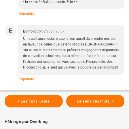
<br /> <br /> Balle au centre !<br />
Répondre
E
Edmont
26/02/2007 20:37
Un esprit aussi éclairé que le tien aurait dû prendre position
en faveur de celles que défend Nicolas DUPONT-AIGNANT!
<br /> <br /> Mais comme tu préfères les gagnants dépourvus
de convictions sincères plus à même de t'aider à monter sur
l'estrade qui met bien en vue, t'as, petite Pimprenelle, des
Nicolas choisi, le seul qui va avec la poudre de perlin-pinpin!
Répondre
< Les mots justes.
Le sens des mots. >
Hébergé par Overblog