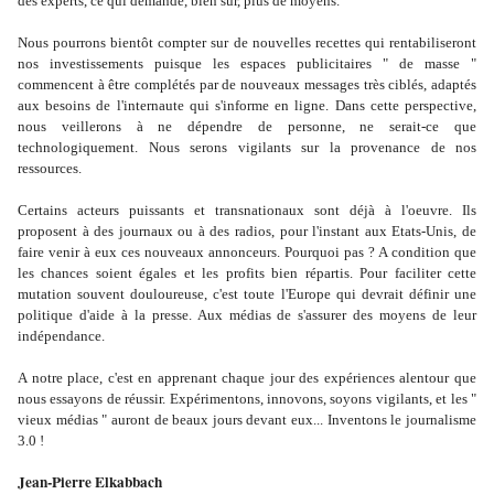
des experts, ce qui demande, bien sûr, plus de moyens.
Nous pourrons bientôt compter sur de nouvelles recettes qui rentabiliseront
nos investissements puisque les espaces publicitaires " de masse "
commencent à être complétés par de nouveaux messages très ciblés, adaptés
aux besoins de l'internaute qui s'informe en ligne. Dans cette perspective,
nous veillerons à ne dépendre de personne, ne serait-ce que
technologiquement. Nous serons vigilants sur la provenance de nos
ressources.
Certains acteurs puissants et transnationaux sont déjà à l'oeuvre. Ils
proposent à des journaux ou à des radios, pour l'instant aux Etats-Unis, de
faire venir à eux ces nouveaux annonceurs. Pourquoi pas ? A condition que
les chances soient égales et les profits bien répartis. Pour faciliter cette
mutation souvent douloureuse, c'est toute l'Europe qui devrait définir une
politique d'aide à la presse. Aux médias de s'assurer des moyens de leur
indépendance.
A notre place, c'est en apprenant chaque jour des expériences alentour que
nous essayons de réussir. Expérimentons, innovons, soyons vigilants, et les "
vieux médias " auront de beaux jours devant eux... Inventons le journalisme
3.0 !
Jean-Pierre Elkabbach