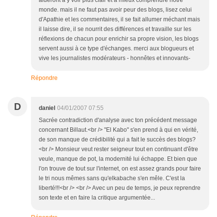
aideront à y voir plus clair et à mieux comprendre notre
monde. mais il ne faut pas avoir peur des blogs, lisez celui
d'Apathie et les commentaires, il se fait allumer méchant mais
il laisse dire, il se nourrit des différences et travaille sur les
réflexions de chacun pour enrichir sa propre vision, les blogs
servent aussi à ce type d'échanges. merci aux blogueurs et
vive les journalistes modérateurs - honnêtes et innovants-
Répondre
D
daniel
04/01/2007 07:55
Sacrée contradiction d'analyse avec ton précédent message
concernant Billaut.<br /> "El Kabo" s'en prend à qui en vérité,
de son manque de crédibilité qui a fait le succès des blogs?
<br /> Monsieur veut rester seigneur tout en continuant d'être
veule, manque de pot, la modernité lui échappe. Et bien que
l'on trouve de tout sur l'internet, on est assez grands pour faire
le tri nous mêmes sans qu'elkabache s'en mêle. C'est la
liberté!!!<br /> <br /> Avec un peu de temps, je peux reprendre
son texte et en faire la critique argumentée...