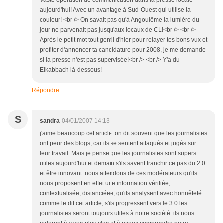
Vaste opération de communication dans la presse locale
aujourd'hui! Avec un avantage à Sud-Ouest qui utilise la
couleur! <br /> On savait pas qu'à Angoulême la lumière du
jour ne parvenait pas jusqu'aux locaux de CL!<br /> <br />
Après le petit mot tout gentil d'hier pour relayer tes bons vux et
profiter d'annoncer ta candidature pour 2008, je me demande
si la presse n'est pas supervisée!<br /> <br /> Y'a du
Elkabbach là-dessous!
Répondre
S
sandra
04/01/2007 14:13
j'aime beaucoup cet article. on dit souvent que les journalistes
ont peur des blogs, car ils se sentent attaqués et jugés sur
leur travail. Mais je pense que les journalistes sont supers
utiles aujourd'hui et demain s'ils savent franchir ce pas du 2.0
et être innovant. nous attendons de ces modérateurs qu'ils
nous proposent en effet une information vérifiée,
contextualisée, distanciéee, qu'ils analysent avec honnêteté...
comme le dit cet article, s'ils progressent vers le 3.0 les
journalistes seront toujours utiles à notre société. ils nous