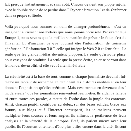
fait presque instantanément et sans coût. Chacun devient son propre média,
avec le double risque de se perdre dans " l'hyperinformation " et de s'enfermer
dans sa propre solitude.
Voilà pourquoi nous sommes en train de changer profondément : c'est en
imaginant autrement nos métiers que nous jouons notre rôle. Par exemple, à
Europe 1, nous savons que la meilleure manière de prévoir le futur, c'est de
l'inventer. Et d'imaginer ce que pourrait être l'information de troisième
génération, " l'information 3.0 ", celle qui intègre le Web 2.0 et l'enrichit... La
seule que les grands médias devraient proposer. La seule qu'à notre place,
nous essayons de produire. La seule que la presse écrite, en crise partout dans
le monde, devra offrir si elle veut éviter l'inévitable.
La créativité est à la base de tout, comme si chaque journaliste devenait lui-
même un moteur de recherche en dénichant les histoires inédites et en leur
donnant l'exposition qu'elles méritent. Mais c'est surtout en devenant des "
modérateurs " que les journalistes réinventent leur métier. Ils aident à faire le
tri entre toutes ces paroles, à mettre de l'ordre dans la jungle des contenus.
Ainsi, chacun peut-il contribuer au débat, sur des bases solides. Grâce aux
forums, aux blogs et à l'Internet participatif, les journalistes peuvent
multiplier leurs sources et leurs angles. Ils affinent la pertinence de leurs
analyses et la véracité de leur propos. Bref, ils parlent mieux avec leur
public, ils l'écoutent et tentent d'être plus utiles encore dans la cité. Ils sont