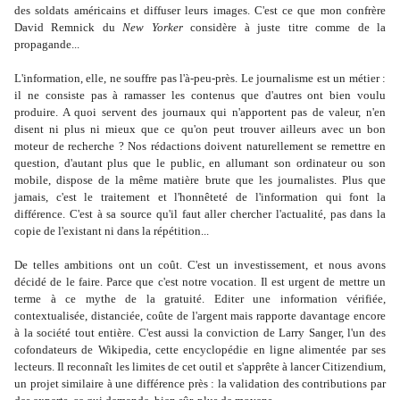
des soldats américains et diffuser leurs images. C'est ce que mon confrère
David Remnick du
New Yorker
considère à juste titre comme de la
propagande...
L'information, elle, ne souffre pas l'à-peu-près. Le journalisme est un métier :
il ne consiste pas à ramasser les contenus que d'autres ont bien voulu
produire. A quoi servent des journaux qui n'apportent pas de valeur, n'en
disent ni plus ni mieux que ce qu'on peut trouver ailleurs avec un bon
moteur de recherche ? Nos rédactions doivent naturellement se remettre en
question, d'autant plus que le public, en allumant son ordinateur ou son
mobile, dispose de la même matière brute que les journalistes. Plus que
jamais, c'est le traitement et l'honnêteté de l'information qui font la
différence. C'est à sa source qu'il faut aller chercher l'actualité, pas dans la
copie de l'existant ni dans la répétition...
De telles ambitions ont un coût. C'est un investissement, et nous avons
décidé de le faire. Parce que c'est notre vocation. Il est urgent de mettre un
terme à ce mythe de la gratuité. Editer une information vérifiée,
contextualisée, distanciée, coûte de l'argent mais rapporte davantage encore
à la société tout entière. C'est aussi la conviction de Larry Sanger, l'un des
cofondateurs de Wikipedia, cette encyclopédie en ligne alimentée par ses
lecteurs. Il reconnaît les limites de cet outil et s'apprête à lancer Citizendium,
un projet similaire à une différence près : la validation des contributions par