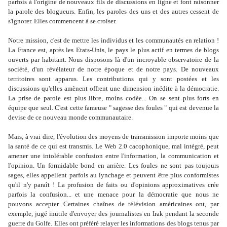
parfois à l'origine de nouveaux fils de discussions en ligne et font raisonner
la parole des blogueurs. Enfin, les paroles des uns et des autres cessent de
s'ignorer. Elles commencent à se croiser.
Notre mission, c'est de mettre les individus et les communautés en relation !
La France
est, après les Etats-Unis, le pays le plus actif en termes de blogs
ouverts par habitant. Nous disposons là d'un incroyable observatoire de la
société, d'un révélateur de notre époque et de notre pays. De nouveaux
territoires sont apparus. Les contributions qui y sont postées et les
discussions qu'elles amènent offrent une dimension inédite à la démocratie.
La prise de parole est plus libre, moins codée... On se sent plus forts en
équipe que seul. C'est cette fameuse " sagesse des foules " qui est devenue la
devise de ce nouveau monde communautaire.
Mais, à vrai dire, l'évolution des moyens de transmission importe moins que
la santé de ce qui est transmis. Le Web 2.0 cacophonique, mal intégré, peut
amener une intolérable confusion entre l'information, la communication et
l'opinion. Un formidable bond en arrière. Les foules ne sont pas toujours
sages, elles appellent parfois au lynchage et peuvent être plus conformistes
qu'il n'y paraît ! La profusion de faits ou d'opinions approximatives crée
parfois la confusion... et une menace pour la démocratie que nous ne
pouvons accepter. Certaines chaînes de télévision américaines ont, par
exemple, jugé inutile d'envoyer des journalistes en Irak pendant la seconde
guerre du Golfe. Elles ont préféré relayer les informations des blogs tenus par