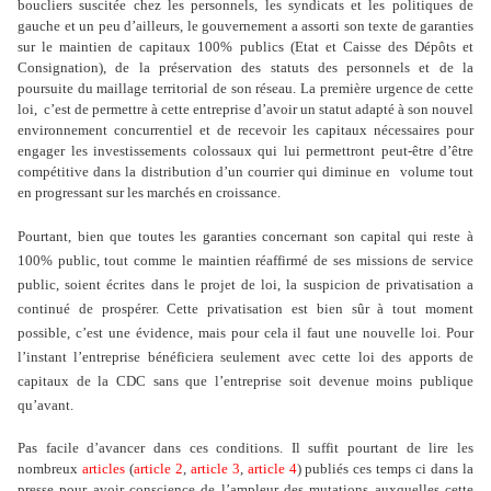
boucliers suscitée chez les personnels, les syndicats et les politiques de
gauche et un peu d’ailleurs, le gouvernement a assorti son texte de garanties
sur le maintien de capitaux 100% publics (Etat et Caisse des Dépôts et
Consignation), de la préservation des statuts des personnels et de la
poursuite du maillage territorial de son réseau. La première urgence de cette
loi,
c’est de permettre à cette entreprise d’avoir un statut adapté à son nouvel
environnement concurrentiel et de recevoir les capitaux nécessaires pour
engager les investissements colossaux qui lui permettront peut-être d’être
compétitive dans la distribution d’un courrier qui diminue en
volume tout
en progressant sur les marchés en croissance.
Pourtant, bien que toutes les garanties concernant son capital qui reste à
100% public, tout comme le maintien réaffirmé de ses missions de service
public, soient écrites dans le projet de loi, la suspicion de privatisation a
continué de prospérer. Cette privatisation est bien sûr à tout moment
possible, c’est une évidence, mais pour cela il faut une nouvelle loi. Pour
l’instant l’entreprise bénéficiera seulement avec cette loi des apports de
capitaux de la CDC sans que l’entreprise soit devenue moins publique
qu’avant.
Pas facile d’avancer dans ces conditions. Il suffit pourtant de lire les
nombreux
articles
(
article 2
,
article 3
,
article 4
) publiés ces temps ci dans la
presse pour avoir conscience de l’ampleur des mutations auxquelles cette