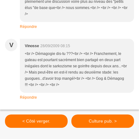
pleinement une discussion voire plus au niveau des "petits
élus "de base que<br /> nous sommes.<br /> <br /> <br /> <br
/>
Répondre
V
Vinosse
28/09/2009 08:15
<br /> Démagogie dis-tu ???<br /> <br /> Franchement, le
gateau est pourtant sacrément bien partagé en deux part
inégales dont le sarkozisme se goinfre depuis deux ans...<br
/> Mais peut-être en est-il rendu au deuxième stade: les
guogues...d'avoir trop mangé!<br /> <br /> Gog & Démagog
!!! <br /> <br /> <br />
Répondre
< Côté verger.
Culture pub. >