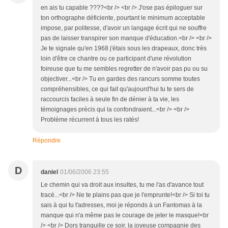
en ais tu capable ????<br /> <br /> J'ose pas épiloguer sur
ton orthographe déficiente, pourtant le minimum acceptable
impose, par politesse, d'avoir un langage écrit qui ne souffre
pas de laisser transpirer son manque d'éducation.<br /> <br />
Je te signale qu'en 1968 j'étais sous les drapeaux, donc très
loin d'être ce chantre ou ce participant d'une révolution
foireuse que tu me sembles regretter de n'avoir pas pu ou su
objectiver...<br /> Tu en gardes des rancurs somme toutes
compréhensibles, ce qui fait qu'aujourd'hui tu te sers de
raccourcis faciles à seule fin de dénier à ta vie, les
témoignages précis qui la confondraient...<br /> <br />
Problème récurrent à tous les ratés!
Répondre
D
daniel
01/06/2006 23:55
Le chemin qui va droit aux insultes, tu me l'as d'avance tout
tracé...<br /> Ne te plains pas que je l'emprunte!<br /> Si toi tu
sais à qui tu t'adresses, moi je réponds à un Fantomas à la
manque qui n'a même pas le courage de jeter le masque!<br
/> <br /> Dors tranquille ce soir, la joyeuse compagnie des