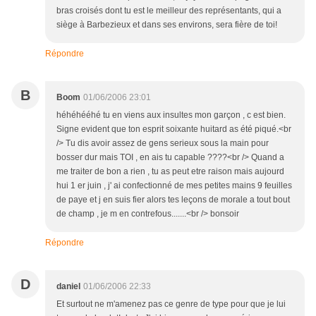
bras croisés dont tu est le meilleur des représentants, qui a
siège à Barbezieux et dans ses environs, sera fière de toi!
Répondre
B
Boom
01/06/2006 23:01
héhéhééhé tu en viens aux insultes mon garçon , c est bien.
Signe evident que ton esprit soixante huitard as été piqué.<br
/> Tu dis avoir assez de gens serieux sous la main pour
bosser dur mais TOI , en ais tu capable ????<br /> Quand a
me traiter de bon a rien , tu as peut etre raison mais aujourd
hui 1 er juin , j' ai confectionné de mes petites mains 9 feuilles
de paye et j en suis fier alors tes leçons de morale a tout bout
de champ , je m en contrefous.......<br /> bonsoir
Répondre
D
daniel
01/06/2006 22:33
Et surtout ne m'amenez pas ce genre de type pour que je lui