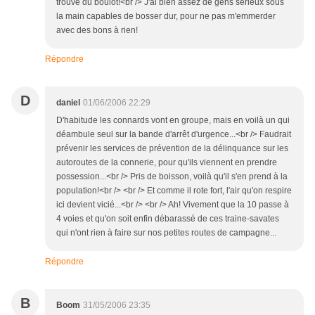
trouve du boulot!<br /> J'ai bien assez de gens sérieux sous
la main capables de bosser dur, pour ne pas m'emmerder
avec des bons à rien!
Répondre
D
daniel
01/06/2006 22:29
D'habitude les connards vont en groupe, mais en voilà un qui
déambule seul sur la bande d'arrêt d'urgence...<br /> Faudrait
prévenir les services de prévention de la délinquance sur les
autoroutes de la connerie, pour qu'ils viennent en prendre
possession...<br /> Pris de boisson, voilà qu'il s'en prend à la
population!<br /> <br /> Et comme il rote fort, l'air qu'on respire
ici devient vicié...<br /> <br /> Ah! Vivement que la 10 passe à
4 voies et qu'on soit enfin débarassé de ces traine-savates
qui n'ont rien à faire sur nos petites routes de campagne...
Répondre
B
Boom
31/05/2006 23:35