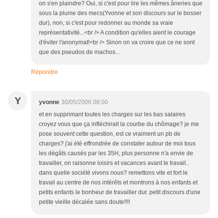
on s'en plaindre? Oui, si c'est pour lire les mêmes âneries que
sous la plume des mecs(Yvonne et son discours sur le bosser
dur), non, si c'est pour redonner au monde sa vraie
représentativité...<br /> A condition qu'elles aient le courage
d'éviter l'anonymat!<br /> Sinon on va croire que ce ne sont
que des pseudos de machos...
Répondre
Y
yvonne
30/05/2006 08:00
et en supprimant toutes les charges sur les bas salaires
croyez vous que ça infléchirait la courbe du chômage? je me
pose souvent cette question, est ce vraiment un pb de
charges? j'ai été effrondrée de constater autour de moi tous
les dégâts causés par les 35H, plus personne n'a envie de
travailler, on raisonne loisirs et vacances avant le travail..
dans quelle société vivons nous? remettons vite et fort le
travail au centre de nos intérêts et montrons à nos enfants et
petits enfants le bonheur de travailler dur. petit discours d'une
petite vieille décalée sans doute!!!!