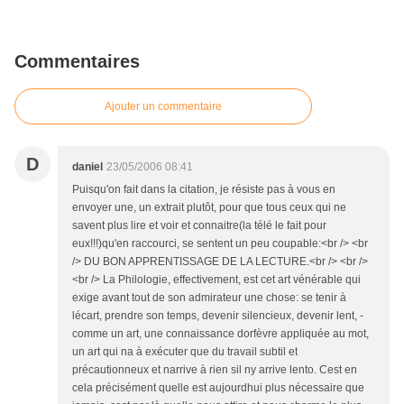
Commentaires
Ajouter un commentaire
D
daniel
23/05/2006 08:41
Puisqu'on fait dans la citation, je résiste pas à vous en
envoyer une, un extrait plutôt, pour que tous ceux qui ne
savent plus lire et voir et connaitre(la télé le fait pour
eux!!!)qu'en raccourci, se sentent un peu coupable:<br /> <br
/> DU BON APPRENTISSAGE DE LA LECTURE.<br /> <br />
<br /> La Philologie, effectivement, est cet art vénérable qui
exige avant tout de son admirateur une chose: se tenir à
lécart, prendre son temps, devenir silencieux, devenir lent, -
comme un art, une connaissance dorfèvre appliquée au mot,
un art qui na à exécuter que du travail subtil et
précautionneux et narrive à rien sil ny arrive lento. Cest en
cela précisément quelle est aujourdhui plus nécessaire que