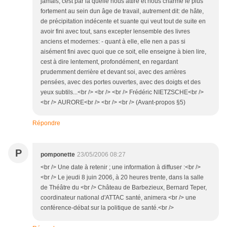
jamais, cest par là quelle nous attire et nous charme le plus
fortement au sein dun âge de travail, autrement dit: de hâte,
de précipitation indécente et suante qui veut tout de suite en
avoir fini avec tout, sans excepter lensemble des livres
anciens et modernes: - quant à elle, elle nen a pas si
aisément fini avec quoi que ce soit, elle enseigne à bien lire,
cest à dire lentement, profondément, en regardant
prudemment derrière et devant soi, avec des arrières
pensées, avec des portes ouvertes, avec des doigts et des
yeux subtils...<br /> <br /> <br /> Frédéric NIETZSCHE<br />
<br /> AURORE<br /> <br /> <br /> (Avant-propos §5)
Répondre
P
pomponette
23/05/2006 08:27
<br /> Une date à retenir ; une information à diffuser :<br />
<br /> Le jeudi 8 juin 2006, à 20 heures trente, dans la salle
de Théâtre du <br /> Château de Barbezieux, Bernard Teper,
coordinateur national d'ATTAC santé, animera <br /> une
conférence-débat sur la politique de santé.<br />