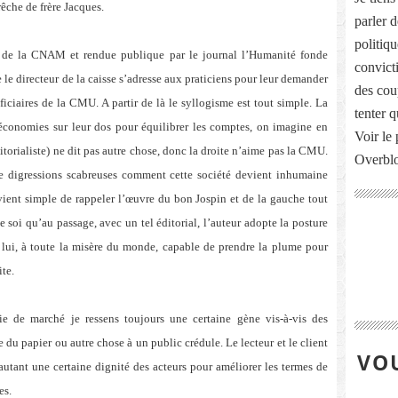
rêche de frère Jacques.
parler 
politiq
ur de la CNAM et rendue publique par le journal l’Humanité fonde
convict
e le directeur de la caisse s’adresse aux praticiens pour leur demander
des cou
iciaires de la CMU. A partir de là le syllogisme est tout simple. La
tenter 
s économies sur leur dos pour équilibrer les comptes, on imagine en
Voir le 
itorialiste) ne dit pas autre chose, donc la droite n’aime pas la CMU.
Overbl
ce digressions scabreuses comment cette société devient inhumaine
vient simple de rappeler l’œuvre du bon Jospin et de la gauche tout
de soi qu’au passage, avec un tel éditorial, l’auteur adopte la posture
, lui, à toute la misère du monde, capable de prendre la plume pour
ite.
e de marché je ressens toujours une certaine gène vis-à-vis des
 du papier ou autre chose à un public crédule. Le lecteur et le client
VOU
r autant une certaine dignité des acteurs pour améliorer les termes de
es.