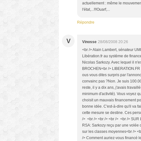
actuellement : même le mouvement
l'état,...!!!Ouarf,...
Répondre
V
Vinosse
28/08/2008 20:26
<br /> Alain Lambert, sénateur UMP
Libération.fr au système de financ
Nicolas Sarkozy. Avec lequel il n
BROCHEN<br /> LIBERATION.FR : jeu
ous vous dites surpris par l'annon
convainc pas ?Non. Je suis 100.000 
reste, il y a dix ans, j'avais travai
minimum d'activité). Vous voyez qu
choisit un mauvais financement po
bonne idée. C'est-à-dire qu'il va 
cette mesure se destine. Ces person
/> <br /> <br /> <br /> <br /> SUR
RSA: Sarkozy reçu par une volée de
sur les classes moyennes<br /> <br /
/> Comment auriez-vous financé le