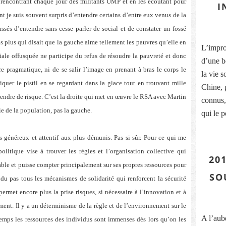
En rencontrant chaque jour des militants UMP et en les écoutant pour
I
 je suis souvent surpris d’entendre certains d’entre eux venus de la
sés d’entendre sans cesse parler de social et de constater un fossé
ais plus qui disait que la gauche aime tellement les pauvres qu’elle en
L’improb
iale offusquée ne participe du refus de résoudre la pauvreté et donc
d’une b
re pragmatique, ni de se salir l’image en prenant à bras le corps le
la vie s
iquer le pistil en se regardant dans la glace tout en trouvant mille
Chine, 
rendre de risque. C’est la droite qui met en œuvre le RSA avec Martin
connus, 
tie de la population, pas la gauche.
qui le p
ns généreux et attentif aux plus démunis. Pas si sûr. Pour ce qui me
politique vise à trouver les règles et l’organisation collective qui
201
ble et puisse compter principalement sur ses propres ressources pour
SO
u pas tous les mécanismes de solidarité qui renforcent la sécurité
permet encore plus la prise risques, si nécessaire à l’innovation et à
nt. Il y a un déterminisme de la règle et de l’environnement sur le
A l’aub
mps les ressources des individus sont immenses dès lors qu’on les