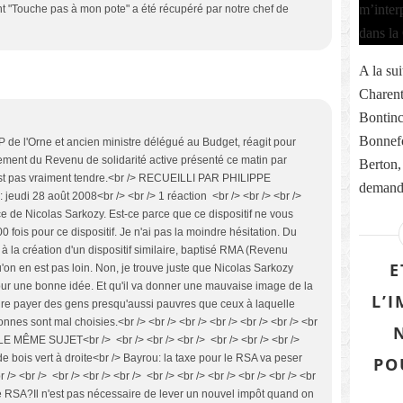
 "Touche pas à mon pote" a été récupéré par notre chef de
A la sui
Charent
Bontinc
Bonnefo
 de l'Orne et ancien ministre délégué au Budget, réagit pour
ement du Revenu de solidarité active présenté ce matin par
Berton,
'est pas vraiment tendre.<br /> RECUEILLI PAR PHILIPPE
demande
di 28 août 2008<br /> <br /> 1 réaction <br /> <br /> <br />
ce de Nicolas Sarkozy. Est-ce parce que ce dispositif ne vous
fois pour ce dispositif. Je n'ai pas la moindre hésitation. Du
llé à la création d'un dispositif similaire, baptisé RMA (Revenu
E
'on en est pas loin. Non, je trouve juste que Nicolas Sarkozy
ur une bonne idée. Et qu'il va donner une mauvaise image de la
L’
faire payer des gens presqu'aussi pauvres que ceux à laquelle
nes sont mal choisies.<br /> <br /> <br /> <br /> <br /> <br /> <br
 LE MÊME SUJET<br /> <br /> <br /> <br /> <br /> <br /> <br />
 bois vert à droite<br /> Bayrou: la taxe pour le RSA va peser
PO
> <br /> <br /> <br /> <br /> <br /> <br /> <br /> <br /> <br /> <br
 RSA?Il n'est pas nécessaire de lever un nouvel impôt quand on