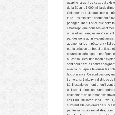
gaspille l'argent de ceux qui existe
de la Sécu ... 1.000 milliards d'im
Cela montre juste que ceux qui gèr
faire. Les ministres cherchent à avo
partagée.<br /> Est-ce que cette t
catastrophique pour ses «victimes»
unissait les Français au Président
par des gens qui n'avaient jamais 
augmenter les impôts.<br /> Est-ce
par la création du bouclier fiscal 
couardise idéologique en réponse à
au capital, c'est une façon d'expi
sont pour rien: les petits épargna
avec la loi Tepa à favoriser les ri
la croissance. Ce sont des croyanc
trente ans. Sarkozy a distribué de 
Là, il essaie de montrer qu'il veut 
qu'il sanctionne sans s'en rendre c
chichement de leur modeste travail,
ces 1.000 milliards.<br /> Et vous
substentielle des droits de successi
par les ministres socialistes, com