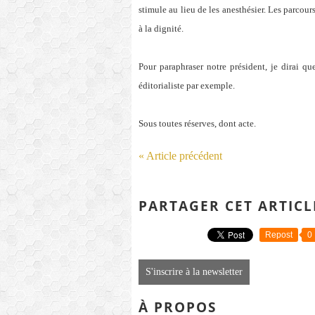
stimule au lieu de les anesthésier. Les parcou
à la dignité.
Pour paraphraser notre président, je dirai q
éditorialiste par exemple.
Sous toutes réserves, dont acte.
« Article précédent
PARTAGER CET ARTICL
Repost
0
S'inscrire à la newsletter
À PROPOS