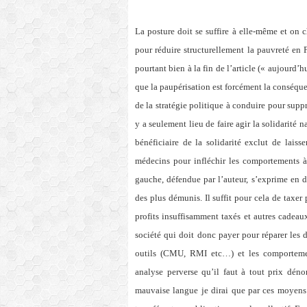
La posture doit se suffire à elle-même et on 
pour réduire structurellement la pauvreté en 
pourtant bien à la fin de l’article (« aujour
que la paupérisation est forcément la conséquen
de la stratégie politique à conduire pour suppr
y a seulement lieu de faire agir la solidarité n
bénéficiaire de la solidarité exclut de lais
médecins pour infléchir les comportements à r
gauche, défendue par l’auteur, s’exprime en 
des plus démunis. Il suffit pour cela de taxe
profits insuffisamment taxés et autres cadeau
société qui doit donc payer pour réparer les 
outils (CMU, RMI etc…) et les comportement
analyse perverse qu’il faut à tout prix dé
mauvaise langue je dirai que par ces moyen