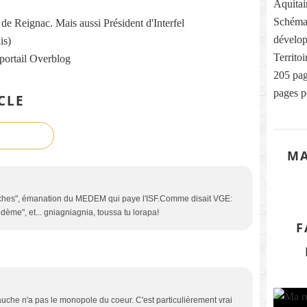
Aquitai
Schéma
re de Reignac. Mais aussi Président d'Interfel
dévelop
is)
Territo
 portail Overblog
205 pag
pages p
CLE
MA
oches", émanation du MEDEM qui paye l'ISF.Comme disait VGE:
ème", et... gniagniagnia, toussa tu lorapa!
F
auche n'a pas le monopole du coeur. C'est particulièrement vrai