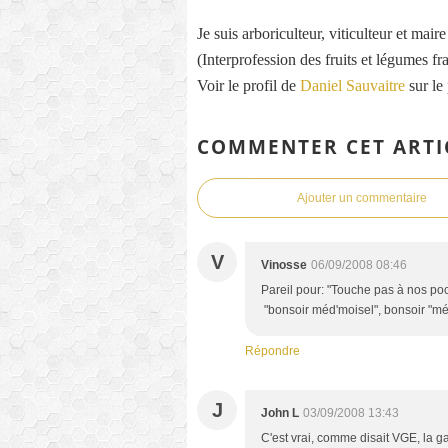
Je suis arboriculteur, viticulteur et mai
(Interprofession des fruits et légumes fra
Voir le profil de
Daniel Sauvaitre
sur le
COMMENTER CET ARTI
Ajouter un commentaire
V
Vinosse
06/09/2008 08:46
Pareil pour: "Touche pas à nos p
"bonsoir méd'moisel", bonsoir "méd
Répondre
J
John L
03/09/2008 13:43
C'est vrai, comme disait VGE, la g