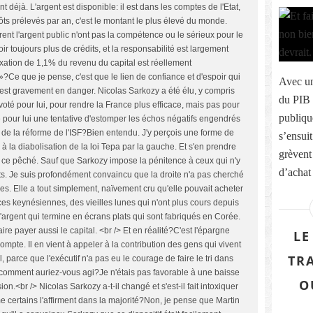
nt déjà. L'argent est disponible: il est dans les comptes de l'Etat,
pôts prélevés par an, c'est le montant le plus élevé du monde.
ent l'argent public n'ont pas la compétence ou le sérieux pour le
ir toujours plus de crédits, et la responsabilité est largement
axation de 1,1% du revenu du capital est réellement
?Ce que je pense, c'est que le lien de confiance et d'espoir qui
Avec un
 est gravement en danger. Nicolas Sarkozy a été élu, y compris
du PIB 
voté pour lui, pour rendre la France plus efficace, mais pas pour
publiqu
 pour lui une tentative d'estomper les échos négatifs engendrés
et de la réforme de l'ISF?Bien entendu. J'y perçois une forme de
s’ensuit
 la diabolisation de la loi Tepa par la gauche. Et s'en prendre
grèvent
er ce pêché. Sauf que Sarkozy impose la pénitence à ceux qui n'y
d’achat 
nts. Je suis profondément convaincu que la droite n'a pas cherché
ches. Elle a tout simplement, naïvement cru qu'elle pouvait acheter
es keynésiennes, des vieilles lunes qui n'ont plus cours depuis
l'argent qui termine en écrans plats qui sont fabriqués en Corée.
faire payer aussi le capital. <br /> Et en réalité?C'est l'épargne
LE
ompte. Il en vient à appeler à la contribution des gens qui vivent
TR
 parce que l'exécutif n'a pas eu le courage de faire le tri dans
, comment auriez-vous agi?Je n'étais pas favorable à une baisse
O
on.<br /> Nicolas Sarkozy a-t-il changé et s'est-il fait intoxiquer
me certains l'affirment dans la majorité?Non, je pense que Martin