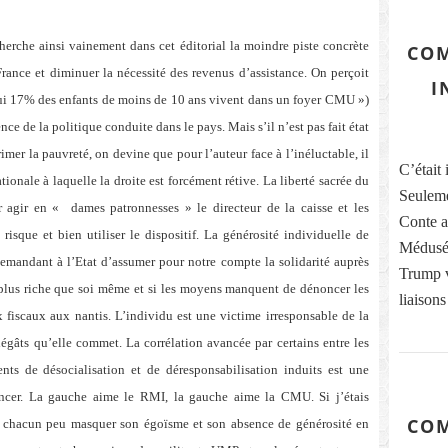
cherche ainsi vainement dans cet éditorial la moindre piste concrète
COM
France et diminuer la nécessité des revenus d’assistance. On perçoit
I
d’hui 17% des enfants de moins de 10 ans vivent dans un foyer CMU »)
ce de la politique conduite dans le pays. Mais s’il n’est pas fait état
imer la pauvreté, on devine que pour l’auteur face à l’inéluctable, il
C’était 
ationale à laquelle la droite est forcément rétive. La liberté sacrée du
Seuleme
ser agir en « dames patronnesses » le directeur de la caisse et les
Conte ai
isque et bien utiliser le dispositif. La générosité individuelle de
Médusés
demandant à l’Etat d’assumer pour notre compte la solidarité auprès
Trump vi
r plus riche que soi même et si les moyens manquent de dénoncer les
liaisons
x fiscaux aux nantis. L’individu est une victime irresponsable de la
dégâts qu’elle commet. La corrélation avancée par certains entre les
s de désocialisation et de déresponsabilisation induits est une
noncer. La gauche aime le RMI, la gauche aime la CMU. Si j’étais
COM
s chacun peu masquer son égoïsme et son absence de générosité en