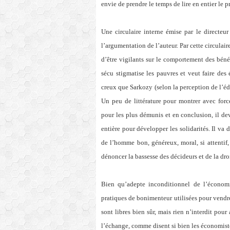
envie de prendre le temps de lire en entier le p
Une circulaire interne émise par le directe
l’argumentation de l’auteur. Par cette circulair
d’être vigilants sur le comportement des bénéf
sécu stigmatise les pauvres et veut faire de
creux que Sarkozy (selon la perception de l’éd
Un peu de littérature pour montrer avec for
pour les plus démunis et en conclusion, il de
entière pour développer les solidarités. Il va 
de l’homme bon, généreux, moral, si attentif
dénoncer la bassesse des décideurs et de la dro
Bien qu’adepte inconditionnel de l’économi
pratiques de bonimenteur utilisées pour vendre
sont libres bien sûr, mais rien n’interdit pou
l’échange, comme disent si bien les économist