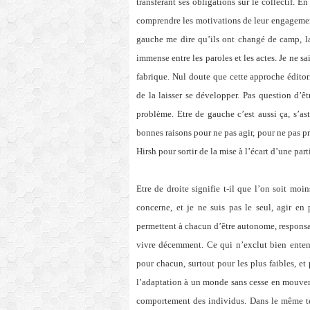
transférant ses obligations sur le collectif. 
comprendre les motivations de leur engagement
gauche me dire qu’ils ont changé de camp, las
immense entre les paroles et les actes. Je ne s
fabrique. Nul doute que cette approche éditor
de la laisser se développer. Pas question d’êt
problème. Etre de gauche c’est aussi ça, s’ast
bonnes raisons pour ne pas agir, pour ne pas p
Hirsh pour sortir de la mise à l’écart d’une par
Etre de droite signifie t-il que l’on soit moi
concerne, et je ne suis pas le seul, agir en 
permettent à chacun d’être autonome, responsa
vivre décemment. Ce qui n’exclut bien entend
pour chacun, surtout pour les plus faibles, et 
l’adaptation à un monde sans cesse en mouveme
comportement des individus. Dans le même te