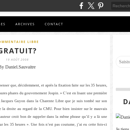
GES
ARCHIVES
CONTACT
OMMENTAIRE LIBRE
GRATUIT?
19 AOÛT 2008
By Daniel.Sauvaitre
ser que, décidemment, et après la fixation faite sur les 35 heures,
sures phares du gouvernement Jospin. » C’est en lisant une première
D
e Jacques Guyon dans la Charente Libre que je suis tombé sur son
de la droite au regard de la CMU. Pour bien insister sur le mauvais
l’auteur croit bon de rappeler dans la même phrase qu’il y a là une
ur les 35 heures ». Une fois n’est pas coutume, j’ai eu cette fois-ci
Je tien