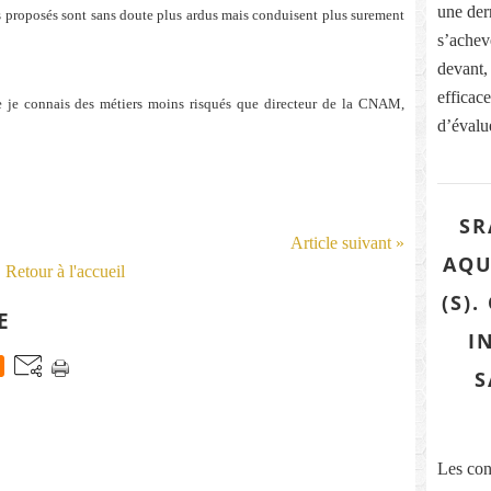
une dern
rs proposés sont sans doute plus ardus mais conduisent plus surement
s’acheve
devant,
efficace
ue je connais des métiers moins risqués que directeur de la CNAM,
d’évalue
SR
Article suivant »
AQU
Retour à l'accueil
(S)
E
I
S
Les con