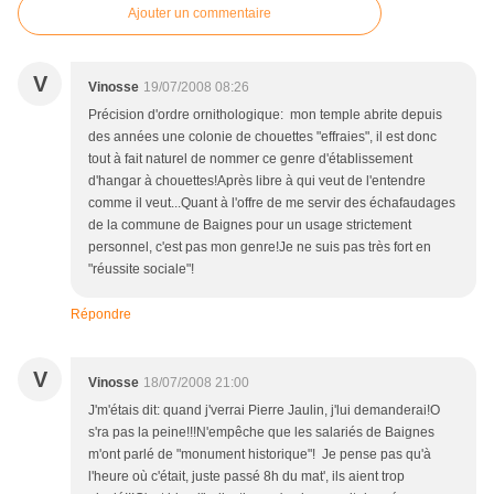
Ajouter un commentaire
V
Vinosse
19/07/2008 08:26
Précision d'ordre ornithologique: mon temple abrite depuis
des années une colonie de chouettes "effraies", il est donc
tout à fait naturel de nommer ce genre d'établissement
d'hangar à chouettes!Après libre à qui veut de l'entendre
comme il veut...Quant à l'offre de me servir des échafaudages
de la commune de Baignes pour un usage strictement
personnel, c'est pas mon genre!Je ne suis pas très fort en
"réussite sociale"!
Répondre
V
Vinosse
18/07/2008 21:00
J'm'étais dit: quand j'verrai Pierre Jaulin, j'lui demanderai!O
s'ra pas la peine!!!N'empêche que les salariés de Baignes
m'ont parlé de "monument historique"! Je pense pas qu'à
l'heure où c'était, juste passé 8h du mat', ils aient trop