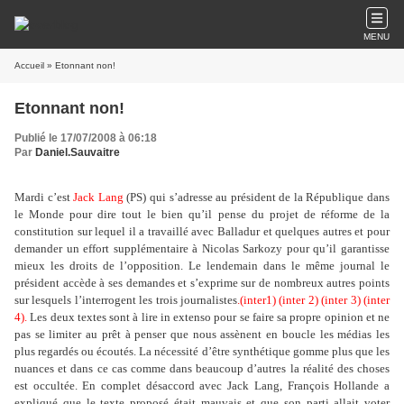
MENU
Accueil
» Etonnant non!
Etonnant non!
Publié le 17/07/2008 à 06:18
Par
Daniel.Sauvaitre
Mardi c’est
Jack Lang
(PS) qui s’adresse au président de la République dans
le Monde pour dire tout le bien qu’il pense du projet de réforme de la
constitution sur lequel il a travaillé avec Balladur et quelques autres et pour
demander un effort supplémentaire à Nicolas Sarkozy pour qu’il garantisse
mieux les droits de l’opposition. Le lendemain dans le même journal le
président accède à ses demandes et s’exprime sur de nombreux autres points
sur lesquels l’interrogent les trois journalistes
.(
inter1)
(
inter 2
) (
inter 3)
(
inter
4).
Les deux textes sont à lire in extenso pour se faire sa propre opinion et ne
pas se limiter au prêt à penser que nous assènent en boucle les médias les
plus regardés ou écoutés. La nécessité d’être synthétique gomme plus que les
nuances et dans ce cas comme dans beaucoup d’autres la réalité des choses
est occultée. En complet désaccord avec Jack Lang, François Hollande a
expliqué que le texte proposé était mauvais et que son parti allait voter