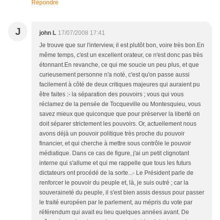
Répondre
J
john L
17/07/2008 17:41
Je trouve que sur l'interview, il est plutôt bon, voire très bon.En
même temps, c'est un excellent orateur, ce n'est donc pas très
étonnant.En revanche, ce qui me soucie un peu plus, et que
curieusement personne n'a noté, c'est qu'on passe aussi
facilement à côté de deux critiques majeures qui auraient pu
être faites :- la séparation des pouvoirs ; vous qui vous
réclamez de la pensée de Tocqueville ou Montesquieu, vous
savez mieux que quiconque que pour préserver la liberté on
doit séparer strictement les pouvoirs. Or, actuellement nous
avons déjà un pouvoir politique très proche du pouvoir
financier, et qui cherche à mettre sous contrôle le pouvoir
médiatique. Dans ce cas de figure, j'ai un petit clignotant
interne qui s'allume et qui me rappelle que tous les futurs
dictateurs ont procédé de la sorte...- Le Président parle de
renforcer le pouvoir du peuple et, là, je suis outré ; car la
souveraineté du peuple, il s'est bien assis dessus pour passer
le traité européen par le parlement, au mépris du vote par
référendum qui avait eu lieu quelques années avant. De