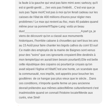
la faute à la gauche qui veut pas faire mimi avec sarkozy, qu'il
est si gentil-gentil..., j'en vois pas l'intérêt... C'est vrai que je
suis pas Tapie moi!C'est pas à moi qu'on ferait cadeau sur les
caisses de l'état de 400 millions d'euros pour régler mes
problèmes ! Le max qui revient au fisc, mais 40 patates quand
même pour sa pomme!!!!Tapie-Lang: voilà un beau
duo!__________________________________A part ça, je
viens de découvrir qu'on a classé aux monuments
historiques, l'horrible cabane à chouettes qui sert tous les ans
au 15 Août pour faire chanter les bigots cathos du coin! Et oui!
Ce matin des employés de la mairie de Baignes sont venus
pour des "soins" que ces ignorants croyaient être destinés à
mon temple!(qui en aurait bien besoin pourtant!).Elle est belle
cette république des copains où pourtant je croyais qu'on
avait séparé l'église et l'état!C'est une honte, un scandale que
la communauté, nos impôts, soit appelés pour boucher les
gouttières de ce hangar pas plus vieux que le siècle... Dans
ces conditions, n'importe quelle ferme un peu ancienne
devrait prétendre aux mêmes aides!Même culturellement c'est
inadmissible quand on connait l'histoire locale!Merde aux
curés, vive Siné!