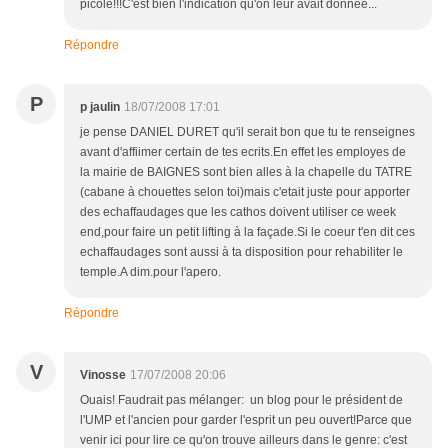
picolé!!!C'est bien l'indication qu'on leur avait donnée...
Répondre
P
p jaulin
18/07/2008 17:01
je pense DANIEL DURET qu'il serait bon que tu te renseignes
avant d'affiimer certain de tes ecrits.En effet les employes de
la mairie de BAIGNES sont bien alles à la chapelle du TATRE
(cabane à chouettes selon toi)mais c'etait juste pour apporter
des echaffaudages que les cathos doivent utiliser ce week
end,pour faire un petit lifting à la façade.Si le coeur t'en dit ces
echaffaudages sont aussi à ta disposition pour rehabiliter le
temple.A dim.pour l'apero.
Répondre
V
Vinosse
17/07/2008 20:06
Ouais! Faudrait pas mélanger: un blog pour le président de
l'UMP et l'ancien pour garder l'esprit un peu ouvert!Parce que
venir ici pour lire ce qu'on trouve ailleurs dans le genre: c'est