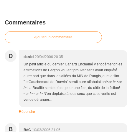
Commentaires
Ajouter un commentaire
D
daniel
20/04/2006 20:35
Un petit article du dernier Canard Enchainé vient démentir les
affirmations de Garçon voulant prouver sans avoir enquêté
autre part que dans les allées du MIN de Rungis, que le film
"le Cauchemard de Darwin" serait pure affabulation!<br /> <br
/> La Réalité semble être, pour une fois, du côté de la fiction!
<br /> <br /> N'en déplaise à tous ceux que cette vérité est
venue déranger...
Répondre
B
BdC
10/03/2006 21:05