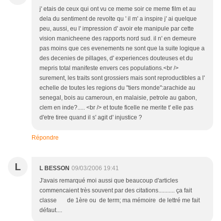
j' etais de ceux qui ont vu ce meme soir ce meme film et au
dela du sentiment de revolte qu ' il m' a inspire j' ai quelque
peu, aussi, eu l' impression d' avoir ete manipule par cette
vision manicheene des rapports nord sud. il n' en demeure
pas moins que ces evenements ne sont que la suite logique a
des decenies de pillages, d' experiences douteuses et du
mepris total manifeste envers ces populations.<br />
surement, les traits sont grossiers mais sont reproductibles a l'
echelle de toutes les regions du "tiers monde":arachide au
senegal, bois au cameroun, en malaisie, petrole au gabon,
clem en inde?..... <br /> et toute ficelle ne merite t' elle pas
d'etre tiree quand il s' agit d' injustice ?
Répondre
L
L BESSON
09/03/2006 19:41
J'avais remarqué moi aussi que beaucoup d'articles
commencaient très souvent par des citations........... ça fait
classe de 1ère ou de term; ma mémoire de lettré me fait
défaut....