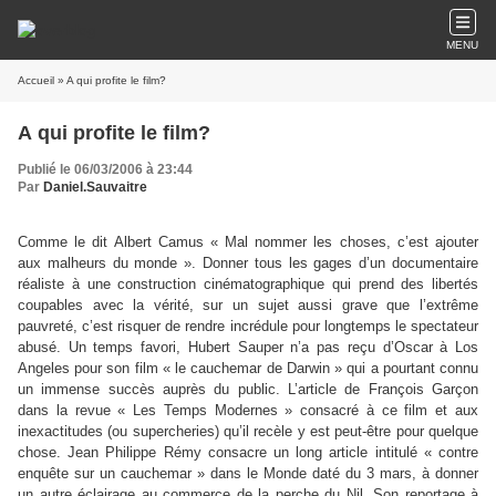
MENU
Accueil
» A qui profite le film?
A qui profite le film?
Publié le 06/03/2006 à 23:44
Par
Daniel.Sauvaitre
Comme le dit Albert Camus « Mal nommer les choses, c’est ajouter
aux malheurs du monde ». Donner tous les gages d’un documentaire
réaliste à une construction cinématographique qui prend des libertés
coupables avec la vérité, sur un sujet aussi grave que l’extrême
pauvreté, c’est risquer de rendre incrédule pour longtemps le spectateur
abusé. Un temps favori, Hubert Sauper n’a pas reçu d’Oscar à Los
Angeles pour son film « le cauchemar de Darwin » qui a pourtant connu
un immense succès auprès du public. L’article de François Garçon
dans la revue « Les Temps Modernes » consacré à ce film et aux
inexactitudes (ou supercheries) qu’il recèle y est peut-être pour quelque
chose. Jean Philippe Rémy consacre un long article intitulé « contre
enquête sur un cauchemar » dans le Monde daté du 3 mars, à donner
un autre éclairage au commerce de la perche du Nil. Son reportage à