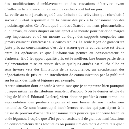
des modifications d’emblavement et des cessations d’activité avant
d’infléchir la tendance. Si tant est que ce choix soit fait un jour.
La veille au soir j’avais regardé une émission de télévision qui cherchait à
savoir qui était responsable de la hausse des prix à la consommation des
produits agricoles. Ce n’était que l’un des débats du moment, plus surréaliste
que jamais, au cours duquel on fait appel à la morale pour parler de marges
trop importantes et où on montre du doigt des supposés coupables sans
jamais vraiment s’intéresser aux causes réelles. La seule façon de garantir un
juste prix au consommateur c’est de s’assurer que la concurrence est réelle
entre les opérateurs et que l’information permet au consommateur de
s’adresser là où le rapport qualité prix est le meilleur. Une bonne partie de la
réglementation mise en œuvre depuis quelques années est plutôt allée en
sens inverse vers des limitations de la concurrence, un encadrement des
négociations de prix et une interdiction de communication par la publicité
sur les prix des fruits et légumes par exemple.
A cette situation dont on tarde à sortir, sans que je comprenne bien pourquoi
puisque même les distributeurs semblent d’accord (voir le dernier article du
blog de Michel Edouard Leclerc), vient donc se profiler à court terme une
augmentation des produits importés et une baisse de nos productions
nationales. Ce sont beaucoup d’incohérences réunies qui participent à la
baisse de pouvoir d’achat des consommateurs pour ce qui concerne les fruits
et de légumes. J’espère que d’ici peu on assistera à de grandes manifestations
de consommateurs dans lesquelles on pourra lire des mots d’ordre tels que :