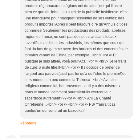
produits régionaux(nos régions ont du talent)ce qui illustre
bien ce que dit John L au sujet de la publicité insidieuse: c'est
une manœuvre pour masquer l'essentiel de ses ventes: des
produits importés! Après il peut toujours dire qu'Arthuis dit des
conneries! Seulement les producteurs des produits labélisés
région de france, ne sont pas des petits artisans locaux
inventifs, mais bien des industriels, les mêmes que ceux qui
font du bas de gamme avec des haricots et des concentrés de
tomates venant de Chine, par exemple...<br /> <br /> Et
puisque je suis attelé, voilà pour Attali:<br /> <br /> Je le traite
de curé, à juste titre!!!<br /> <br /> Il s'occupe de prêter de
l'argent aux pauvres(c'est pas lui qu'a eu l'idée le premier!)du
tiers-monde, un peu comme la Thérésa...<br /> Avec les
religieux comme lui, heureusement qu'il y a des miséreux
dans le monde: comment pourraient-ils exercer leur
sacerdoce autrement???<br /> <br /> Ah! La Charité
Chrétienne....<br /> <br /> <br /> <br /> PS/ Y'aurait pas
quelqu'un qui vendrait un bazooka?
Répondre