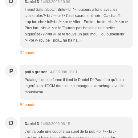
D
Daniel D
14/03/2008 10:09
Tiens! Salut Scotch Brite!<br /> Toujours a fond avec tes
casseroles?<br /> <br /> C'est sacrément noir... Ça chauffe
trop fort chez toi!<br /> <br /> Aller... Frotte... frotte...<br /> <br />
Plus fort...<br /> <br /> T'aurais pas besoin d'une petite
piquoûze???<br /> Je te trouve un peu mou... du bulbe!!!<br
/> <br /> (bulbe= poil... ha ha ha...)
Répondre
P
poil a gratter
14/03/2008 10:01
Putaing!!! quelle forme il tient le Daniel.D! Paut-être qu'il a a
ingéré trop d'OGM dans une campagne d'arrachage avec le
moustachu...
Répondre
D
Daniel D
14/03/2008 08:15
J'en rajoute une couche au sujet de la pub:<br /> <br />
Leclerc a basé une partie de sa communication sur les