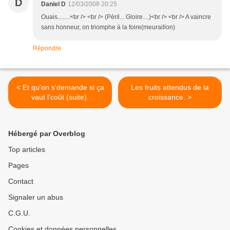
D
Daniel D
12/03/2008 20:25
Ouais........<br /> <br /> (Péril... Gloire....)<br /> <br /> A vaincre
sans honneur, on triomphe à la foire(meuraillon)
Répondre
< Et qu'on s'demande si ça
Les fruits attendus de la
vaut l'coût (suite).
croissance. >
Hébergé par Overblog
Top articles
Pages
Contact
Signaler un abus
C.G.U.
Cookies et données personnelles