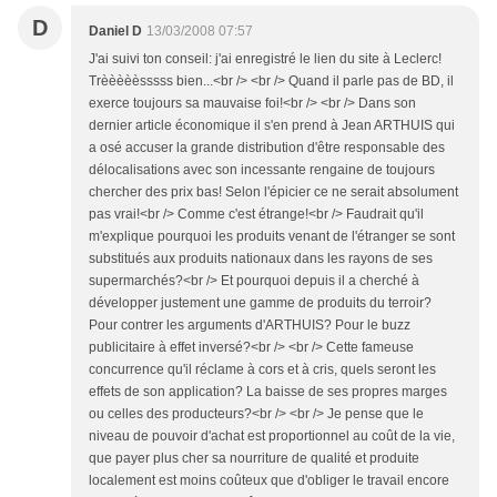
D
Daniel D
13/03/2008 07:57
J'ai suivi ton conseil: j'ai enregistré le lien du site à Leclerc!
Trèèèèèsssss bien...<br /> <br /> Quand il parle pas de BD, il
exerce toujours sa mauvaise foi!<br /> <br /> Dans son
dernier article économique il s'en prend à Jean ARTHUIS qui
a osé accuser la grande distribution d'être responsable des
délocalisations avec son incessante rengaine de toujours
chercher des prix bas! Selon l'épicier ce ne serait absolument
pas vrai!<br /> Comme c'est étrange!<br /> Faudrait qu'il
m'explique pourquoi les produits venant de l'étranger se sont
substitués aux produits nationaux dans les rayons de ses
supermarchés?<br /> Et pourquoi depuis il a cherché à
développer justement une gamme de produits du terroir?
Pour contrer les arguments d'ARTHUIS? Pour le buzz
publicitaire à effet inversé?<br /> <br /> Cette fameuse
concurrence qu'il réclame à cors et à cris, quels seront les
effets de son application? La baisse de ses propres marges
ou celles des producteurs?<br /> <br /> Je pense que le
niveau de pouvoir d'achat est proportionnel au coût de la vie,
que payer plus cher sa nourriture de qualité et produite
localement est moins coûteux que d'obliger le travail encore