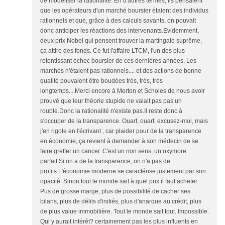
de modéliser la rationalité. En d'autres termes, ils pensaient
que les opérateurs d'un marché boursier étaient des individus
rationnels et que, grâce à des calculs savants, on pouvait
donc anticiper les réactions des intervenants.Evidemment,
deux prix Nobel qui pensent trouver la martingale suprême,
ça attire des fonds. Ce fut l'affaire LTCM, l'un des plus
retentissant échec boursier de ces dernières années. Les
marchés n'étaient pas rationnels.... et des actions de bonne
qualité pouvaient être boudées très, très, très
longtemps....Merci encore à Merton et Scholes de nous avoir
prouvé que leur théorie stupide ne valait pas pas un
rouble.Donc la rationalité n'existe pas.Il reste donc à
s'occuper de la transparence. Ouarf, ouarf, excusez-moi, mais
j'en rigole en l'écrivant , car plaider pour de la transparence
en économie, ça revient à demander à son médecin de se
faire greffer un cancer. C'est un non sens, un oxymore
parfait.Si on a de la transparence, on n'a pas de
profits.L'économie moderne se caractérise justement par son
opacité. Sinon tout le monde sait à quel prix il faut acheter.
Pus de grosse marge, plus de possibilité de cacher ses
bilans, plus de délits d'initiés, plus d'anarque au crédit, plus
de plus value immobilière. Tout le monde sait tout. Impossible.
Qui y aurait intérêt? certainement pas les plus influents en