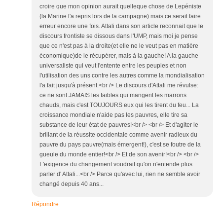
croire que mon opinion aurait quelleque chose de Lepéniste
(la Marine l'a repris lors de la campagne) mais ce serait faire
erreur encore une fois. Attali dans son article reconnait que le
discours frontiste se dissous dans l'UMP, mais moi je pense
que ce n'est pas à la droite(et elle ne le veut pas en matière
économique)de le récupérer, mais à la gauche! A la gauche
universaliste qui veut l'entente entre les peuples et non
l'utilisation des uns contre les autres comme la mondialisation
l'a fait jusqu'à présent.<br /> Le discours d'Attali me révulse:
ce ne sont JAMAIS les faibles qui mangent les marrons
chauds, mais c'est TOUJOURS eux qui les tirent du feu... La
croissance mondiale n'aide pas les pauvres, elle tire sa
substance de leur état de pauvres!<br /> <br /> Et d'agiter le
brillant de la réussite occidentale comme avenir radieux du
pauvre du pays pauvre(mais émergent!), c'est se foutre de la
gueule du monde entier!<br /> Et de son avenir!<br /> <br />
L'exigence du changement voudrait qu'on n'entende plus
parler d' Attali...<br /> Parce qu'avec lui, rien ne semble avoir
changé depuis 40 ans...
Répondre