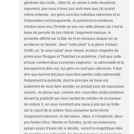
générale des coûts,...Mais là, on arrive à votre deuxième
argument, que vous n'avez pas sorti mais que j'ai quand
même entendu : les gens sont des individus rationnels et si
l'information est transparente, ils prendront la meilleure
solution pour eux.J'insiste un peu sur cette phrase car c'est la
base de pensée du bon libéral, l'argument massue, le
proverbe affiché sur la tête de lit en dessous duquel on se
prosterne en faisant : deux "notre père" à la gloire d'Adam
Smith, un "je vous salue" pour Hayek, et deux chapelés de
prière pour Reagan et Thatcher.Le problème, c'est que cette
phrase contient deux conneries majeures : la rationnalité et la
transparence.Ben oui, les gens ne sont pas rationnels. Il faut
dire que tout est fait pour nous faire perdre cette rationnalité.
Notamment la publicité, dont le principe de base est
justement de vous faire acheter un produit pour de mauvaises
raisons. Je pense que, comme moi, vous êtes restés perplexe
devant la publicité qui vous vantait les mérites de la marque
de voiture X, en vous montrant une nana à poil qui se frotte
sur le capot de la voiture.Vous avouerez qu'en terme
d'argument rationnel, on fait mieux...Mais, il n'empêche, deux
prix Nobel d'éco: Merton et Scholes, qu'on ne remerciera
jamais assez d'avoir été si abrutis, eurent la magnifique idée