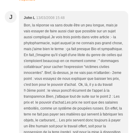
J
John L
13/03/2008 15:48
Bon, la réponse va sans doute être un peu longue, mais je
vais essayer de faire aussi clair que possible sur un sujet
aussi compliqué.Je vois trois points dans votre article :- la
phytopharmacie, sujet auquel je ne connais pas grand chose,
mais j'aime bien le terme : ça fait presque Bio et sympathique.
En fait, j'imagine qu'il s'agit d'une litote du genre de celles qui
s'emploient beaucoup en ce moment comme : " dommages
collatéraux" pour cacher l'expression "victimes civiles
innocentes". Bref, là-dessus, je ne vais pas m'attarder.- 2eme
point : vous essayez de nous expliquer que baisser les prix,
c'est bon pour le pouvoir d'achat. Ok, là, il y a du travail
!!-3ème point : le vieux poncif récurrent de l'appel à la
transparence.Bien, j'attaque tout de suite sur le point 2 : Les
prix et le pouvoir d'achat.Les prix ne sont que des salaires
emboités, comme un système de poupées russes. En effet, la
terre ne fait pas payer ses matières qui servent à fabriquer les
objets, le carburant,... Les prix servent donc toujours à payer
un être humain soit pour le travail offert, soit pour la
possession de la terre (rente), soit pour la mise à disposition