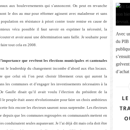
s ruraux aux bouleversements qui s’annoncent. On peut en revanche
sont le dos au mur pour réformer agissent avec maladresse et sans
 population en résistance à priori contre toute remise en cause de
 mieux vécu possible il faut savoir en exprimer la nécessité, la
Avec un
écouter et avoir aussi une détermination sans faille. Je souhaite pour
du PIB 
faire tout cela en 2008.
publiqu
s’ensuit
l’importance que revêtent les élections municipales et cantonales
grèvent
ent le leadership du changement incombe d’abord aux élus locaux.
d’achat 
re que celui où l’on peut choisir librement ceux qui auront la
dans les communes et d’engager les investissements nécessaires à la
 Gaulle disait qu’il avait voulu l’élection du président de la
LE
l le peuple était assez révolutionnaire pour faire un choix ambitieux
TR
cette fois encore les électeurs sauront nous surprendre. Les électeurs
xe depuis que les communes regroupées en communautés mettent en
O
s conduisaient seules auparavant. Je l’ai déjà dit mais cela doit être