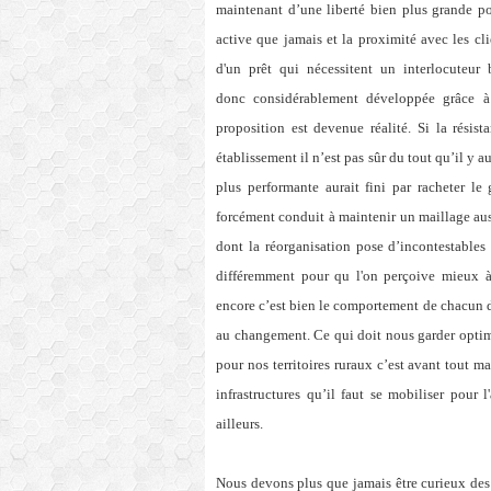
maintenant d’une liberté bien plus grande pou
active que jamais et la proximité avec les cl
d'un prêt qui nécessitent un interlocuteur 
donc considérablement développée grâce à
proposition est devenue réalité. Si la rési
établissement il n’est pas sûr du tout qu’il y
plus performante aurait fini par racheter le
forcément conduit à maintenir un maillage auss
dont la réorganisation pose d’incontestables
différemment pour qu l'on perçoive mieux à l
encore c’est bien le comportement de chacun d
au changement. Ce qui doit nous garder optimi
pour nos territoires ruraux c’est avant tout m
infrastructures qu’il faut se mobiliser pour
ailleurs.
Nous devons plus que jamais être curieux des