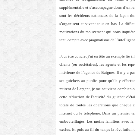
supplémentaire et s’accompagne donc d’un refus
sont les décideurs nationaux de la façon don
s’organisent et vivent tout en bas. La difficu
motivations du mouvement qui nous inquiète p
tenu compte avec pragmatisme de l’intelligenc
Pour être concret j’ai en tête un exemple lié à 
clients (ou sociétaires), les agents et les re
intérieure de l’agence de Baignes. Il n’y a p
ses guichets au public pour qu’ils y effectu
retirent de l’argent, je me souviens combien ce
cette réduction de l'activité du guichet c’éta
totale de toutes les opérations que chaque c
internet ou le téléphone. Dans un premier 
embouteillages. Les moins familiers avec la 
exclus. Et puis au fil du temps la révolutio