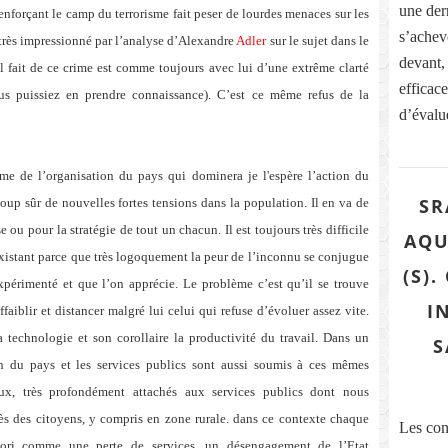
une dern
nforçant le camp du terrorisme fait peser de lourdes menaces sur les
s’acheve
 très impressionné par l’analyse d’Alexandre
Adler
sur le sujet dans le
devant,
l fait de ce crime est comme toujours avec lui d’une extrême clarté
efficace
s puissiez en prendre connaissance). C’est ce même refus de la
d’évalue
.
rme de l’organisation du pays qui dominera je l'espère l’action du
SR
up sûr de nouvelles fortes tensions dans la population. Il en va de
 pour la stratégie de tout un chacun. Il est toujours très difficile
AQU
’existant parce que très logoquement la peur de l’inconnu se conjugue
(S)
xpérimenté et que l’on apprécie. Le problème c’est qu’il se trouve
I
aiblir et distancer malgré lui celui qui refuse d’évoluer assez vite.
a technologie et son corollaire la productivité du travail. Dans un
S
n du pays et les services publics sont aussi soumis à ces mêmes
ux, très profondément attachés aux services publics dont nous
près des citoyens, y compris en zone rurale. dans ce contexte chaque
Les con
iori comme une perte de services, un désengagement de l’Etat