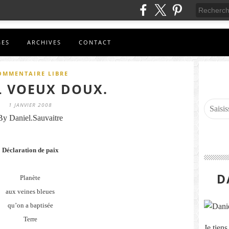
GES
ARCHIVES
CONTACT
OMMENTAIRE LIBRE
L VOEUX DOUX.
1 JANVIER 2008
By Daniel.Sauvaitre
Déclaration de paix
D
Planète
aux veines bleues
qu’on a baptisée
Terre
Je tien