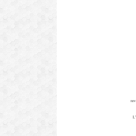
rav
L’