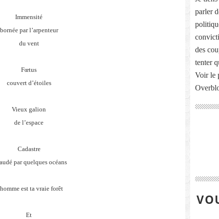
parler 
Immensité
politiq
bornée par l’arpenteur
convict
du vent
des cou
tenter 
Fœtus
Voir le 
couvert d’étoiles
Overbl
Vieux galion
de l’espace
Cadastre
audé par quelques océans
homme est ta vraie forêt
VOU
Et