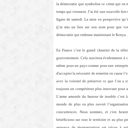
la démocratie que symbolise ce crime qui en re
temps qui viennent. J’ai été une nouvelle fois
figaro de samedi. La mise en perspective qu’i
(j’ai mis un lien sur son nom pour que vou
démocratie qui embrase maintenant le Kenya
En France c’est le grand chantier de la réfo
gouvernement. Cela suscitera évidemment à co
même pour un pays comme pour une entreprise ou
d'accepter la nécessité de remettre en cause l
avec la volonté de préserver ce que l’on a e
toujours un compétiteur plus innovant pour aff
L’arme amorale du fauteur de trouble c’est l
monde de plus en plus ouvert l’organisatio
concurrences. Nous sommes, et c'est heure
bénéficions sur tout le territoire et au plus 
annonce de réorganisation est vécue à pr