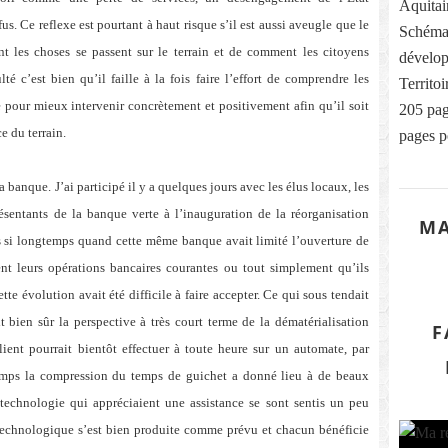
Aquitai
. Ce reflexe est pourtant à haut risque s’il est aussi aveugle que le
Schéma
t les choses se passent sur le terrain et de comment les citoyens
dévelop
lté c’est bien qu’il faille à la fois faire l’effort de comprendre les
Territo
our mieux intervenir concrètement et positivement afin qu’il soit
205 pag
e du terrain.
pages p
la banque. J’ai participé il y a quelques jours avec les élus locaux, les
présentants de la banque verte à l’inauguration de la réorganisation
MA
as si longtemps quand cette même banque avait limité l’ouverture de
ent leurs opérations bancaires courantes ou tout simplement qu’ils
tte évolution avait été difficile à faire accepter. Ce qui sous tendait
it bien sûr la perspective à très court terme de la dématérialisation
F
lient pourrait bientôt effectuer à toute heure sur un automate, par
temps la compression du temps de guichet a donné lieu à de beaux
technologie qui appréciaient une assistance se sont sentis un peu
n technologique s’est bien produite comme prévu et chacun bénéficie