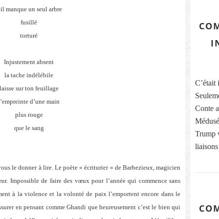
’il manque un seul arbre
fusillé
COM
torturé
I
Injustement absent
la tache indélébile
C’était 
laisse sur ton feuillage
Seuleme
l’empreinte d’une main
Conte ai
plus rouge
Médusés
que le sang
Trump vi
liaisons
s le donner à lire. Le poète « écriturier » de Barbezieux, magicien
cœur. Impossible de faire des vœux pour l’année qui commence sans
nt à la violence et la volonté de paix l’emportent encore dans le
COM
ssurer en pensant comme Ghandi que heureusement c’est le bien qui