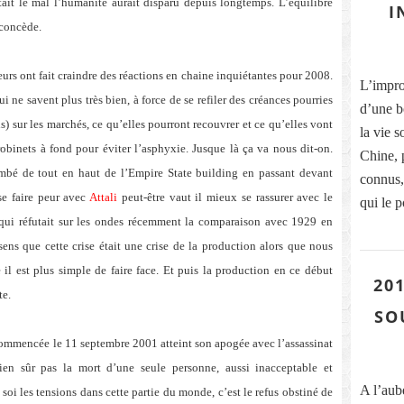
tait le mal l’humanité aurait disparu depuis longtemps. L’équilibre
I
 concède.
rs ont fait craindre des réactions en chaine inquiétantes pour 2008.
L’improb
 ne savent plus très bien, à force de se refiler des créances pourries
d’une b
) sur les marchés, ce qu’elles pourront recouvrer et ce qu’elles vont
la vie s
robinets à fond pour éviter l’asphyxie. Jusque là ça va nous dit-on.
Chine, 
tombé de tout en haut de l’Empire State building en passant devant
connus, 
se faire peur avec
Attali
peut-être vaut il mieux se rassurer avec le
qui le p
qui réfutait sur les ondes récemment la comparaison avec 1929 en
sens que cette crise était une crise de la production alors que nous
 il est plus simple de faire face. Et puis la production en ce début
201
te.
SO
e commencée le 11 septembre 2001 atteint son apogée avec l’assassinat
en sûr pas la mort d’une seule personne, aussi inacceptable et
A l’aub
soi les tensions dans cette partie du monde, c’est le refus obstiné de