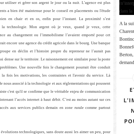
r utiliser et gérer son argent le jour ou la nuit. L’agence est plus
ients a bien été maintenue pour le conseil en placements ou l'étude
bien en chair et en os, enfin pour l’instant. La proximité s’est
A la sui
 la technologie. Mon argent où je veux, quand je veux, cette
Charent
stance au changement ou l’immobilisme l’avaient emporté pour cet
Bontinc
 aurait encore une agence du crédit agricole dans le bourg. Une banque
Bonnefo
 groupe en déclin et l’histoire propre du repreneur ne l’aurait pas
Berton,
i dense sur le territoire. Le raisonnement est similaire pour la poste
demande
 problèmes. Une nouvelle fois le changement pourrait être conduit
a fois les motivations, les contraintes et l'avenir du service. Là
e nous associé à la technologie et aux réglementations qui poussent
E
ste c'est qu'il se confirme que le véritable enjeu de communication
L’
aintenant l’accès internet à haut débit. C’est au moins autant sur ces
 l'accès aux services publics demain en zone rurale comme partout
PO
 évolutions technologiques, sans doute aussi les aimer un peu, pour