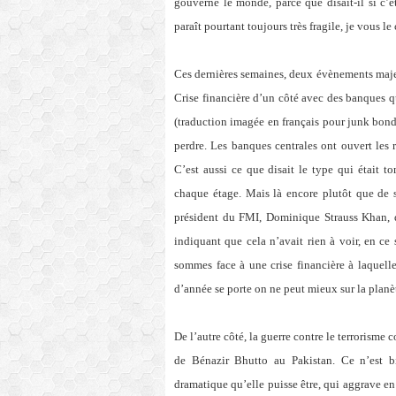
gouverne le monde, parce que disait-il si c’é
paraît pourtant toujours très fragile, je vous le
Ces dernières semaines, deux évènements majeu
Crise financière d’un côté avec des banques qui
(traduction imagée en français pour junk bonds
perdre. Les banques centrales ont ouvert les 
C’est aussi ce que disait le type qui était 
chaque étage. Mais là encore plutôt que de 
président du FMI, Dominique Strauss Khan, 
indiquant que cela n’avait rien à voir, en ce 
sommes face à une crise financière à laquelle
d’année se porte on ne peut mieux sur la planè
De l’autre côté, la guerre contre le terrorism
de Bénazir Bhutto au Pakistan. Ce n’est bi
dramatique qu’elle puisse être, qui aggrave en 