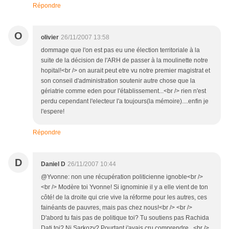
Répondre
O
olivier
26/11/2007 13:58
dommage que l'on est pas eu une élection territoriale à la
suite de la décision de l'ARH de passer à la moulinette notre
hopital!<br /> on aurait peut etre vu notre premier magistrat et
son conseil d'administration soutenir autre chose que la
gériatrie comme eden pour l'établissement...<br /> rien n'est
perdu cependant l'electeur l'a toujours(la mémoire)....enfin je
l'espere!
Répondre
D
Daniel D
26/11/2007 10:44
@Yvonne: non une récupération politicienne ignoble<br />
<br /> Modère toi Yvonne! Si ignominie il y a elle vient de ton
côté! de la droite qui crie vive la réforme pour les autres, ces
fainéants de pauvres, mais pas chez nous!<br /> <br />
D'abord tu fais pas de politique toi? Tu soutiens pas Rachida
Dati toi? Ni Sarkozy? Pourtant j'avais cru comprendre...<br />