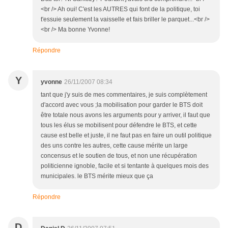
<br /> Ah oui! C'est les AUTRES qui font de la politique, toi
t'essuie seulement la vaisselle et fais briller le parquet...<br />
<br /> Ma bonne Yvonne!
Répondre
Y
yvonne
26/11/2007 08:34
tant que j'y suis de mes commentaires, je suis complètement
d'accord avec vous ;la mobilisation pour garder le BTS doit
être totale nous avons les arguments pour y arriver, il faut que
tous les élus se mobilisent pour défendre le BTS, et cette
cause est belle et juste, il ne faut pas en faire un outil politique
des uns contre les autres, cette cause mérite un large
concensus et le soutien de tous, et non une récupération
politicienne ignoble, facile et si tentante à quelques mois des
municipales. le BTS mérite mieux que ça
Répondre
D