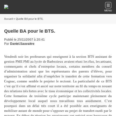
MENU
Accueil
» Quelle BA pour le BTS.
Quelle BA pour le BTS.
Publié le 25/11/2007 à 20:41
Par
Daniel.Sauvaitre
Vendredi soir les professeurs qui enseignent à la section BTS assistant de
gestion PME PMI au lycée de Barbezieux avaient réuni les élus, les artisans,
commerçants et chefs d’entreprise locaux, certains membres du conseil
d’administration ainsi que les représentants des parents d’élèves, pour
organiser la solidarité afin d’empêcher le transfert de cette formation vers
Cognac, comme semble le projeter le rectorat. La particularité de ce BTS
c’est qu’il s’est affirmé et ancré sur notre territoire au fil du temps en nouant
des relations très fortes avec le tissu économique et les collectivités locales.
Cette formation de troisième cycle participe maintenant pleinement du
développement local auquel nous travaillons tous assidument. C’est
pourquoi dans un délai très court il a été possible aux enseignants de
mobiliser autant de monde pour s’opposer au projet de transfert ourdi par le
rectorat. En début de réunion les enseignants ont précisé avec beaucoup de