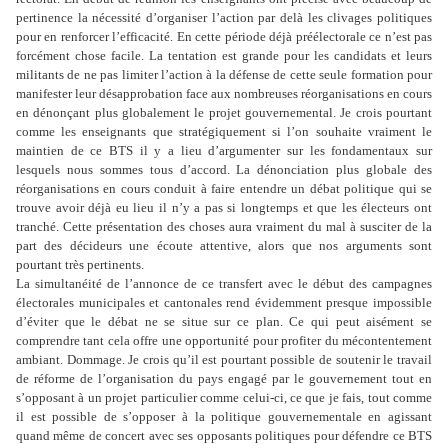
pertinence la nécessité d’organiser l’action par delà les clivages politiques
pour en renforcer l’efficacité. En cette période déjà préélectorale ce n’est pas
forcément chose facile. La tentation est grande pour les candidats et leurs
militants de ne pas limiter l’action à la défense de cette seule formation pour
manifester leur désapprobation face aux nombreuses réorganisations en cours
en dénonçant plus globalement le projet gouvernemental. Je crois pourtant
comme les enseignants que stratégiquement si l’on souhaite vraiment le
maintien de ce BTS il y a lieu d’argumenter sur les fondamentaux sur
lesquels nous sommes tous d’accord. La dénonciation plus globale des
réorganisations en cours conduit à faire entendre un débat politique qui se
trouve avoir déjà eu lieu il n’y a pas si longtemps et que les électeurs ont
tranché. Cette présentation des choses aura vraiment du mal à susciter de la
part des décideurs une écoute attentive, alors que nos arguments sont
pourtant très pertinents.
La simultanéité de l’annonce de ce transfert avec le début des campagnes
électorales municipales et cantonales rend évidemment presque impossible
d’éviter que le débat ne se situe sur ce plan. Ce qui peut aisément se
comprendre tant cela offre une opportunité pour profiter du mécontentement
ambiant. Dommage. Je crois qu’il est pourtant possible de soutenir le travail
de réforme de l’organisation du pays engagé par le gouvernement tout en
s’opposant à un projet particulier comme celui-ci, ce que je fais, tout comme
il est possible de s’opposer à la politique gouvernementale en agissant
quand même de concert avec ses opposants politiques pour défendre ce BTS