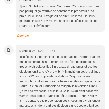
Daniel D
26/11/2007 07:51
@moi: "Au fait tu en où avec Sourisseau?"<br /> <br /> Chais
pas pourquoi ça m'arrive de confondre le prédateur et sa
proie!<br /> <br /> Il s'agissait de dire: Bussereau, le sous
ministre sinistre.<br /> <br /> La buse d'un côté, la souris de
l'autre, c'est révélateur!
Répondre
D
Daniel D
25/11/2007 21:54
@tu écrits: "La dénonciation plus globale des réorganisations
en cours conduit à faire entendre un débat politique qui se
trouve avoir déjà eu lieu il n’y a pas si longtemps et que les
électeurs ont tranché"<br /> <br /> Tranché un débat politique
à priori??? Je comprends pas! <br /> Ce qui se passe
aujourd'hui doit en surprendre beaucoup de ceux qui ont voté
Sarko... Selon toi il faut éviter à tout prix la révélation ! <br />
Ça va pas être facile: parce tous les jours qui vont passer va
y'avoir des surprises! Donc, le débat continue...<br /> <br />
.@ Tu écrits: "Cette présentation des choses aura vraiment du
mal à susciter de la part des décideurs une écoute attentive,