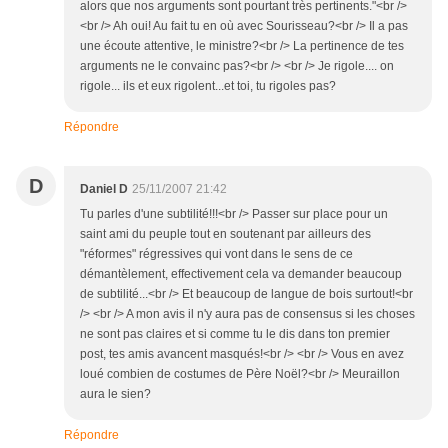
alors que nos arguments sont pourtant très pertinents."<br />
<br /> Ah oui! Au fait tu en où avec Sourisseau?<br /> Il a pas
une écoute attentive, le ministre?<br /> La pertinence de tes
arguments ne le convainc pas?<br /> <br /> Je rigole.... on
rigole... ils et eux rigolent...et toi, tu rigoles pas?
Répondre
D
Daniel D
25/11/2007 21:42
Tu parles d'une subtilité!!!<br /> Passer sur place pour un
saint ami du peuple tout en soutenant par ailleurs des
"réformes" régressives qui vont dans le sens de ce
démantèlement, effectivement cela va demander beaucoup
de subtilité...<br /> Et beaucoup de langue de bois surtout!<br
/> <br /> A mon avis il n'y aura pas de consensus si les choses
ne sont pas claires et si comme tu le dis dans ton premier
post, tes amis avancent masqués!<br /> <br /> Vous en avez
loué combien de costumes de Père Noël?<br /> Meuraillon
aura le sien?
Répondre