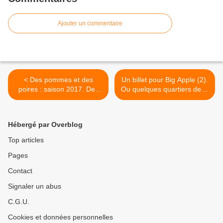
Ajouter un commentaire
< Des pommes et des
Un billet pour Big Apple (2).
poires : saison 2017. Des
Ou quelques quartiers de la
gros pépins, de la couleur,
grosse pomme. >
du sucre et peut-être aussi
du lucre.
Hébergé par Overblog
Top articles
Pages
Contact
Signaler un abus
C.G.U.
Cookies et données personnelles