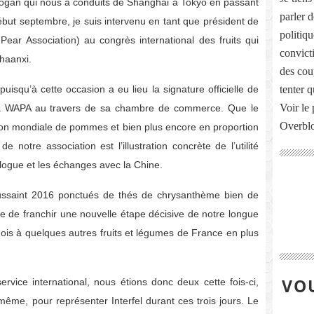
l Hogan qui nous a conduits de Shanghai à Tokyo en passant
parler 
ébut septembre, je suis intervenu en tant que président de
politiq
ear Association) au congrès international des fruits qui
convict
Shaanxi.
des cou
uisqu’à cette occasion a eu lieu la signature officielle de
tenter 
Voir le 
e à WAPA au travers de sa chambre de commerce. Que le
Overbl
ction mondiale de pommes et bien plus encore en proportion
 notre association est l’illustration concrète de l’utilité
alogue et les échanges avec la Chine.
ussaint 2016 ponctués de thés de chrysanthème bien de
e de franchir une nouvelle étape décisive de notre longue
nois à quelques autres fruits et légumes de France en plus
VOU
vice international, nous étions donc deux cette fois-ci,
même, pour représenter Interfel durant ces trois jours. Le