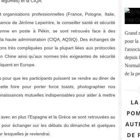
t légumes) et la CIQA.
organisations professionnelles (France, Pologne, Italie,
ence de Jérôme Lepeintre, le conseiller santé et sécurité
éenne en poste à Pékin, se sont retrouvés face à des
Grand m
t la haute administration (CIQA, AQSIQ). Des échanges de
pour la
ions très compliquées pour la plupart liées aux protocoles
l'assoc
r en Chine ainsi qu’aux normes très exigeantes de sécurité
depuis l
liquent en Europe.
Normal,
de la p
s pour que les participants puissent se rendre au diner de
tte foire pour porter force toasts, photographier nos
nnaissances mutuelles indispensables pour aider à mettre
LA
POM
le avec en plus l’Espagne et la Grèce se sont retrouvées au
AUT
pe pour échanger sur les débats du dimanche et quelques
r lesquelles je reviendrai.
DE 