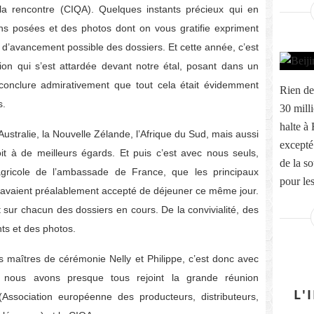
e la rencontre (CIQA). Quelques instants précieux qui en
ons posées et des photos dont on vous gratifie expriment
 d’avancement possible des dossiers. Et cette année, c’est
ion qui s’est attardée devant notre étal, posant dans un
 conclure admirativement que tout cela était évidemment
Rien de
s.
30 milli
halte à
ustralie, la Nouvelle Zélande, l’Afrique du Sud, mais aussi
excepté
it à de meilleurs égards. Et puis c’est avec nous seuls,
de la 
e agricole de l’ambassade de France, que les principaux
pour le
 avaient préalablement accepté de déjeuner ce même jour.
 sur chacun des dossiers en cours. De la convivialité, des
ts et des photos.
s maîtres de cérémonie Nelly et Philippe, c’est donc avec
 nous avons presque tous rejoint la grande réunion
L'
Association européenne des producteurs, distributeurs,