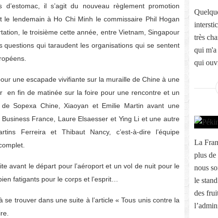
s d’estomac, il s’agit du nouveau règlement promotion
Quelque
ait le lendemain à Ho Chi Minh le commissaire Phil Hogan
interst
tation, le troisième cette année, entre Vietnam, Singapour
très ch
es questions qui taraudent les organisations qui se sentent
qui m'a
uropéens.
qui ouv
our une escapade vivifiante sur la muraille de Chine à une
r en fin de matinée sur la foire pour une rencontre et un
de Sopexa Chine, Xiaoyan et Emilie Martin avant une
Business France, Laure Elsaesser et Ying Li et une autre
tins Ferreira et Thibaut Nancy, c’est-à-dire l’équipe
La Fran
complet.
plus de
ite avant le départ pour l’aéroport et un vol de nuit pour le
nous so
en fatigants pour le corps et l’esprit…
le stand
des frui
 à se trouver dans une suite à l’article « Tous unis contre la
l’admini
re.