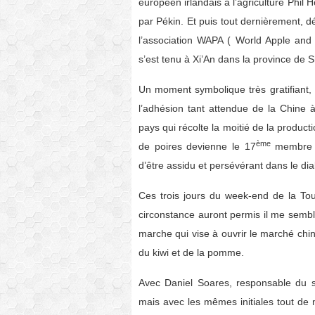
européen irlandais à l’agriculture Phi
par Pékin. Et puis tout dernièrement, d
l’association WAPA ( World Apple and P
s’est tenu à Xi’An dans la province de 
Un moment symbolique très gratifiant, p
l’adhésion tant attendue de la Chin
pays qui récolte la moitié de la produ
ème
de poires devienne le 17
membre de
d’être assidu et persévérant dans le di
Ces trois jours du week-end de la To
circonstance auront permis il me sembl
marche qui vise à ouvrir le marché chi
du kiwi et de la pomme.
Avec Daniel Soares, responsable du ser
mais avec les mêmes initiales tout de 