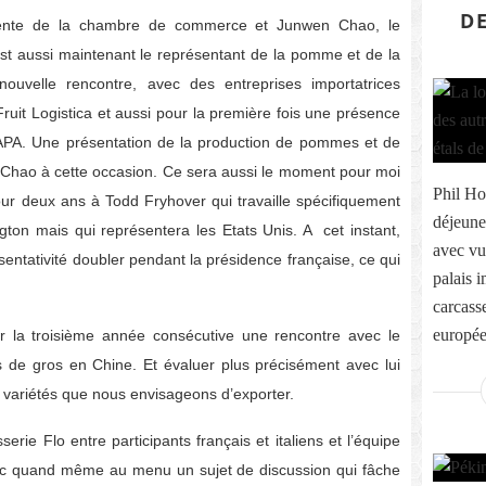
DE
idente de la chambre de commerce et Junwen Chao, le
est aussi maintenant le représentant de la pomme et de la
uvelle rencontre, avec des entreprises importatrices
u Fruit Logistica et aussi pour la première fois une présence
APA. Une présentation de la production de pommes et de
 Chao à cette occasion. Ce sera aussi le moment pour moi
Phil Ho
our deux ans à Todd Fryhover qui travaille spécifiquement
déjeune
gton mais qui représentera les Etats Unis. A cet instant,
avec vue
sentativité doubler pendant la présidence française, ce qui
palais 
carcass
européen
r la troisième année consécutive une rencontre avec le
s de gros en Chine. Et évaluer plus précisément avec lui
t variétés que nous envisageons d’exporter.
erie Flo entre participants français et italiens et l’équipe
avec quand même au menu un sujet de discussion qui fâche