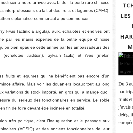
i soir à notre arrivée avec Li Bei, la perle rare chinoise
TC
es interprofessions du lait et des fruits et légumes (CAFC),
LES
rathon diplomatico-commercial a pu commencer.
y kiwis (actinidia arguta), aulx, échalotes et endives ont
HAR
he par les mains expertes de la petite équipe chinoise
M
Equipe bien épaulée cette année par les ambassadeurs des
e (échalotes tradition), Sylvain (aulx) et Yves (melon
 des fruits et légumes qui ne bénéficient pas encore d’un
Du 3 au
mince affaire. Mais voir les douaniers locaux tout au long
particip
ux variations du stock importé, en gros qui a mangé quoi,
fruits e
sure du sérieux des fonctionnaires en service. Le solde
j’avais 
n fin de foire devant être incinéré en totalité.
délégat
n très politique, c’est l’inauguration et le passage aux
européen
chinoises (AQSIQ) et des anciens fonctionnaires de leur