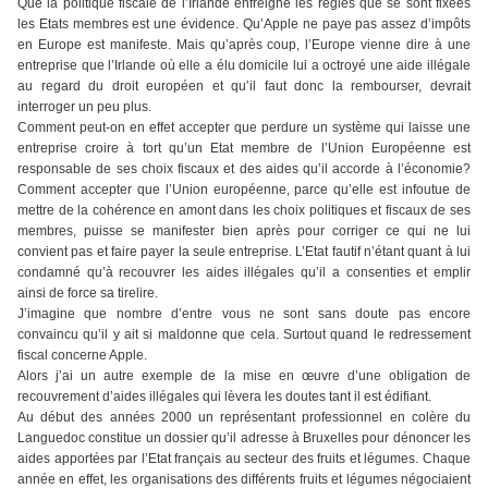
Que la politique fiscale de l’Irlande enfreigne les règles que se sont fixées
les Etats membres est une évidence. Qu’Apple ne paye pas assez d’impôts
en Europe est manifeste. Mais qu’après coup, l’Europe vienne dire à une
entreprise que l’Irlande où elle a élu domicile lui a octroyé une aide illégale
au regard du droit européen et qu’il faut donc la rembourser, devrait
interroger un peu plus.
Comment peut-on en effet accepter que perdure un système qui laisse une
entreprise croire à tort qu’un Etat membre de l’Union Européenne est
responsable de ses choix fiscaux et des aides qu’il accorde à l’économie?
Comment accepter que l’Union européenne, parce qu’elle est infoutue de
mettre de la cohérence en amont dans les choix politiques et fiscaux de ses
membres, puisse se manifester bien après pour corriger ce qui ne lui
convient pas et faire payer la seule entreprise. L’Etat fautif n’étant quant à lui
condamné qu’à recouvrer les aides illégales qu’il a consenties et emplir
ainsi de force sa tirelire.
J’imagine que nombre d’entre vous ne sont sans doute pas encore
convaincu qu’il y ait si maldonne que cela. Surtout quand le redressement
fiscal concerne Apple.
Alors j’ai un autre exemple de la mise en œuvre d’une obligation de
recouvrement d’aides illégales qui lèvera les doutes tant il est édifiant.
Au début des années 2000 un représentant professionnel en colère du
Languedoc constitue un dossier qu’il adresse à Bruxelles pour dénoncer les
aides apportées par l’Etat français au secteur des fruits et légumes. Chaque
année en effet, les organisations des différents fruits et légumes négociaient