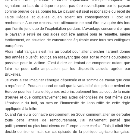
Bruxelles. Erreur profonde. L’Etat est responsable mais pas coupable. Sa
signature au bas du chèque ne peut pas être revendiquée par le paysan
comme preuve de sa bonne foi. Le paysan est seul responsable du recel de
l’aide illégale et quelles qu’en soient les conséquences il doit les
rembourser. Aucune circonstance atténuante ne peut être invoquée dès lors
que l’entité juridique de l’exploitation perdure. L’avantage concurrentiel que
le paysan a retiré de ces aides doit être annulé pour le remettre, même
tardivement, en situation de concurrence équitable avec tous ses collègues
européens.
Alors l’Etat français s’est mis au boulot pour aller chercher l’argent donné
des années plus tôt. Tout ça en essayant que cela soit le moins douloureux
possible pour la victime. C’est-à-dire en tentant de compenser autant que
faire se peut cette amputation par les dispositifs actuels agrées par
Bruxelles.
Je vous laisse imaginer l’énergie dépensée et la somme de travail que cela
a représenté. Pourtant quand on sait que la variabilité des prix de revient en
Europe pour les fruits et légumes est principalement liée au coût de la main
d’œuvre et que comparativement les aides dénoncées ne font même pas
l’épaisseur du trait, on mesure l’immensité de l’absurdité de cette règle
appliquée à la lettre.
Quand j’ai eu à connaître précisément en 2008 comment aller se dérouler
toute cette affaire de remboursement, j’ai naïvement pensé que
politiquement au plus haut niveau en Europe, entre chefs d’Etats, il allait être
décidé de tirer un trait sur cet épisode de la politique agricole française.