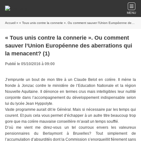
MENU
Accueil
» « Tous unis contre la connerie ». Ou comment sauver l’Union Européenne des aberrations qui la menacent? (1)
« Tous unis contre la connerie ». Ou comment
sauver l’Union Européenne des aberrations qui
la menacent? (1)
Publié le 05/10/2016 à 09:00
J’emprunte un bout de mon titre à un Claude Belot en colère. Il mène la
fronde à Jonzac contre le ministère de l’Education Nationale et la région
Nouvelle Aquitaine. Il dénonce en termes crus mais intelligibles leur nullité
conjointe dans l’accompagnement du développement indispensable selon
lui du lycée Jean Hyppolyte.
Vaste programme aurait dit le Général. Mais si nécessaire par les temps qui
courent. Et puis cela vous permet d’échapper à un autre titre beaucoup trop
gore que ma colère mauvaise conseillère m’avait un temps soufflé.
D’où me vient me direz-vous un tel courroux envers les valeureux
pensionnaires du Berlaymont à Bruxelles? Tout simplement de
l’accumulation d’absurdités dont la Commission s’enorgueillit fièrement sans