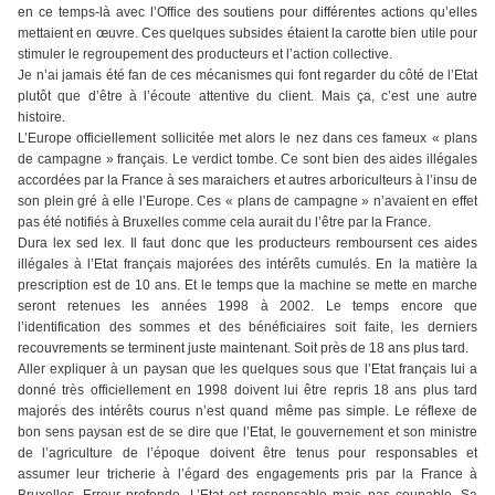
en ce temps-là avec l’Office des soutiens pour différentes actions qu’elles
mettaient en œuvre. Ces quelques subsides étaient la carotte bien utile pour
stimuler le regroupement des producteurs et l’action collective.
Je n’ai jamais été fan de ces mécanismes qui font regarder du côté de l’Etat
plutôt que d’être à l’écoute attentive du client. Mais ça, c’est une autre
histoire.
L’Europe officiellement sollicitée met alors le nez dans ces fameux « plans
de campagne » français. Le verdict tombe. Ce sont bien des aides illégales
accordées par la France à ses maraichers et autres arboriculteurs à l’insu de
son plein gré à elle l’Europe. Ces « plans de campagne » n’avaient en effet
pas été notifiés à Bruxelles comme cela aurait du l’être par la France.
Dura lex sed lex. Il faut donc que les producteurs remboursent ces aides
illégales à l’Etat français majorées des intérêts cumulés. En la matière la
prescription est de 10 ans. Et le temps que la machine se mette en marche
seront retenues les années 1998 à 2002. Le temps encore que
l’identification des sommes et des bénéficiaires soit faite, les derniers
recouvrements se terminent juste maintenant. Soit près de 18 ans plus tard.
Aller expliquer à un paysan que les quelques sous que l’Etat français lui a
donné très officiellement en 1998 doivent lui être repris 18 ans plus tard
majorés des intérêts courus n’est quand même pas simple. Le réflexe de
bon sens paysan est de se dire que l’Etat, le gouvernement et son ministre
de l’agriculture de l’époque doivent être tenus pour responsables et
assumer leur tricherie à l’égard des engagements pris par la France à