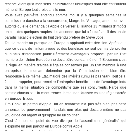
réserve. Alors qu’à mon sens les bizarreries ubuesques dont elle est l’auteur
mènent l’Europe tout droit dans le mur.
Vous avez peut-être entendu comme moi il y a quelques semaines la
commissaire danoise à la concurrence, Margrethe Vestager, annoncer avec
autorité qu’elle demandait à Apple de verser à l’Irlande 13 milliards d’impôts
en plus des quelques roupies de sansonnet que lui a facturé au fil des ans le
paradis fiscal d’élection du fruit défendu préféré de Steve Jobs.
Tout le monde ou presque en Europe a applaudi cette décision. Après tout,
que ce géant de l’informatique et des bénéfices se soit permis de profiter
d’un taux d’imposition particulièrement avantageux proposé par un Etat
membre de l’Union Européenne devait être condamné non ? Et comme c’est
la règle en matière d’aides illégales consenties par un Etat membre à une
entreprise, le montant déterminé par la Commission doit bien être
remboursé à ce même Etat, majoré des intérêts cumulés pas vrai? Tout cela,
faut-il le rappeler, pour remettre l’entreprise bénéficiaire de l’avantage indu
dans la même situation de compétitivité que ses concurrents. Parce que
comme chacun sait, la concurrence libre et non faussée est une règle sacrée
en Europe. Et oui.
Tim Cook, le patron d’Apple, lui en revanche n’a pas très bien pris cette
annonce. Le gouvernement irlandais non plus qui déclare même ne pas
vouloir de cet argent et qu’Apple ne lui doit rien.
C’est là que mon point de vue diverge de l’assentiment généralisé qui
s’exprime un peu partout en Europe contre Apple.