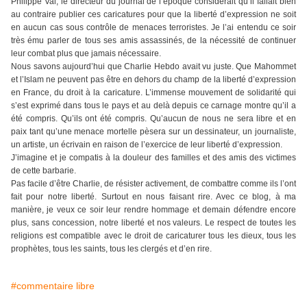
Philippe Val, le directeur du journal de l’époque considérait qu’il fallait bien
au contraire publier ces caricatures pour que la liberté d’expression ne soit
en aucun cas sous contrôle de menaces terroristes. Je l’ai entendu ce soir
très ému parler de tous ses amis assassinés, de la nécessité de continuer
leur combat plus que jamais nécessaire.
Nous savons aujourd’hui que Charlie Hebdo avait vu juste. Que Mahommet
et l’Islam ne peuvent pas être en dehors du champ de la liberté d’expression
en France, du droit à la caricature. L’immense mouvement de solidarité qui
s’est exprimé dans tous le pays et au delà depuis ce carnage montre qu’il a
été compris. Qu’ils ont été compris. Qu’aucun de nous ne sera libre et en
paix tant qu’une menace mortelle pèsera sur un dessinateur, un journaliste,
un artiste, un écrivain en raison de l’exercice de leur liberté d’expression.
J’imagine et je compatis à la douleur des familles et des amis des victimes
de cette barbarie.
Pas facile d’être Charlie, de résister activement, de combattre comme ils l’ont
fait pour notre liberté. Surtout en nous faisant rire. Avec ce blog, à ma
manière, je veux ce soir leur rendre hommage et demain défendre encore
plus, sans concession, notre liberté et nos valeurs. Le respect de toutes les
religions est compatible avec le droit de caricaturer tous les dieux, tous les
prophètes, tous les saints, tous les clergés et d’en rire.
#commentaire libre