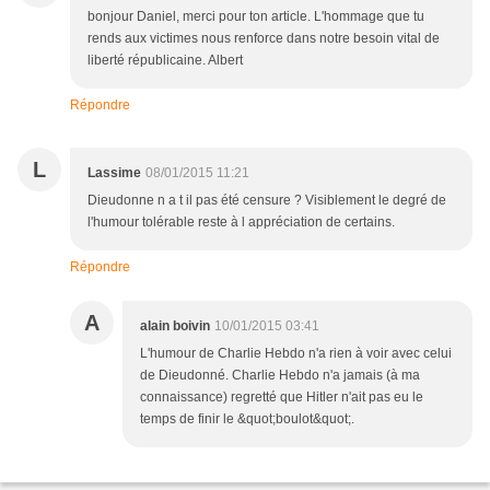
bonjour Daniel, merci pour ton article. L'hommage que tu
rends aux victimes nous renforce dans notre besoin vital de
liberté républicaine. Albert
Répondre
L
Lassime
08/01/2015 11:21
Dieudonne n a t il pas été censure ? Visiblement le degré de
l'humour tolérable reste à l appréciation de certains.
Répondre
A
alain boivin
10/01/2015 03:41
L'humour de Charlie Hebdo n'a rien à voir avec celui
de Dieudonné. Charlie Hebdo n'a jamais (à ma
connaissance) regretté que Hitler n'ait pas eu le
temps de finir le &quot;boulot&quot;.