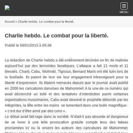
MENU
Accueil
» Charlie hebdo. Le combat pour la liberté.
Charlie hebdo. Le combat pour la liberté.
Publié le 08/01/2015 à 00:46
La rédaction de Charlie hebdo a été entièrement décimée en fin de matinée
aujourd’hui par des terroristes fanatiques. L’attaque a fait 12 morts et 11
blessés. Charb, Cabu, Wolinski, Tignous, Bernard Maris ont été tués lors de
la fusillade. Ils paient de leur vie leur engagement intransigeant pour la
liberté d’expression. Ils étaient menacés depuis que le journal avait publié
en 2006 les caricatures danoises de Mahommet. A la une de ce numéro qui
avait déclenché un tollé et des tentatives d’interdiction parmi certaines
organisations musulmanes, Cabu avait dessiné le prophète débordé par les
intégristes, la tête entre les mains se lamentant dans une bulle magnifique :
« c’est dur d’être aimé par des cons ».
Le débat avait fait rage dans la société. N’était-il pas absurde et dangereux
de se livrer à une telle provocation gratuite compte tenu des fatwas
proclamées ici ou là envers les auteurs des caricatures de Mahommet.