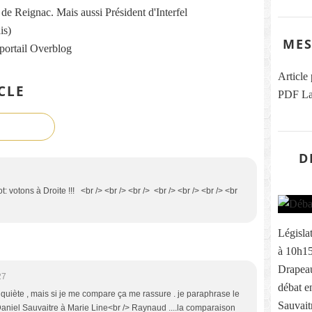
re de Reignac. Mais aussi Président d'Interfel
is)
MES
 portail Overblog
Article
CLE
PDF La
D
t: votons à Droite !!! <br /> <br /> <br /> <br /> <br /> <br /> <br
Législa
à 10h15 
Drapeau
27
débat e
nquiète , mais si je me compare ça me rassure . je paraphrase le
Sauvait
aniel Sauvaitre à Marie Line<br /> Raynaud ....la comparaison