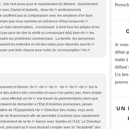
 , elle l'est aussi pour le représentant du Modem , franchement
Perroche
avec Daniel et Isabelle , deux<br /> professionnels
e souffrent pas la comparaison avec les amateurs d'en face .
gtemps que nous sommes en présence d'élus locaux<br />
x mais raisonnables , connaissant à fond tous les pièges et les
t pas peur de dire la vérité et connaissant déjà bien<br /> les
oudre les problèmes commerciaux . La famille ,les personnes
Je vous 
ls savent les entendre et ont des relais pour répondre aux<br />
asser une telle chance pour notre 2e circonscription !<br />
débat q
matin à
diffusé
Un lien
pouvez 
facement m’étonne.<br /> <br /> <br /> <br /> <br /> <br /> Sur le
 des actions très concrètes et vous n’en parlez pas. Alors simple
 avez effectué un<br /> vrai travail de parlementaires alors que
ntentaient de demander à l’État d’énièmes promesses, jamais
UN 
tère de l’Équipement,<br /> Direction des routes, vous avez
ode de financement afin de permettre d’achever plus rapidement
hèvement de la<br /> liaison avec Saintes et l’A10. Le Directeur
, précisant qu’il vous faudrait compter avec la “réceptivité” des