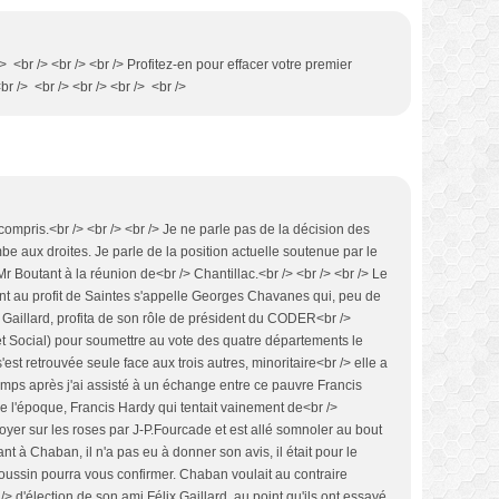
 /> <br /> <br /> <br /> Profitez-en pour effacer votre premier
br /> <br /> <br /> <br /> <br />
mpris.<br /> <br /> <br /> Je ne parle pas de la décision des
e aux droites. Je parle de la position actuelle soutenue par le
r Boutant à la réunion de<br /> Chantillac.<br /> <br /> <br /> Le
nt au profit de Saintes s'appelle Georges Chavanes qui, peu de
x Gaillard, profita de son rôle de président du CODER<br />
 Social) pour soumettre au vote des quatre départements le
'est retrouvée seule face aux trois autres, minoritaire<br /> elle a
temps après j'ai assisté à un échange entre ce pauvre Francis
de l'époque, Francis Hardy qui tentait vainement de<br />
nvoyer sur les roses par J-P.Fourcade et est allé somnoler au bout
ant à Chaban, il n'a pas eu à donner son avis, il était pour le
ussin pourra vous confirmer. Chaban voulait au contraire
 /> d'élection de son ami Félix Gaillard, au point qu'ils ont essayé