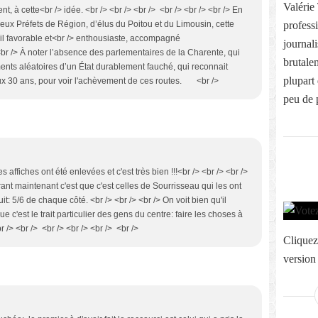
Valérie 
, à cette<br /> idée. <br /> <br /> <br /> <br /> <br /> <br /> En
profess
eux Préfets de Région, d’élus du Poitou et du Limousin, cette
l favorable et<br /> enthousiaste, accompagné
journali
br /> À noter l’absence des parlementaires de la Charente, qui
brutale
ents aléatoires d’un État durablement fauché, qui reconnait
plupart
eux 30 ans, pour voir l'achèvement de ces routes. <br />
peu de p
s affiches ont été enlevées et c'est très bien !!!<br /> <br /> <br />
rant maintenant c'est que c'est celles de Sourrisseau qui les ont
: 5/6 de chaque côté. <br /> <br /> <br /> On voit bien qu'il
c'est le trait particulier des gens du centre: faire les choses à
br /> <br /> <br /> <br /> <br /> <br />
Cliquez
version