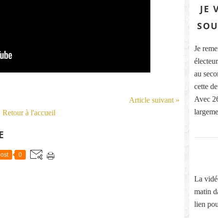
JE 
SOU
Je reme
électeur
au secon
cette d
Avec 26
Article suivant »
largeme
Retour à l'accueil
E
ost
0
La vidé
matin d
lien pou