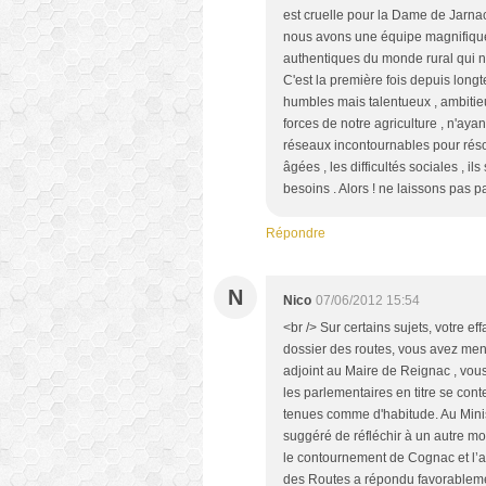
est cruelle pour la Dame de Jarnac
nous avons une équipe magnifique 
authentiques du monde rural qui n
C'est la première fois depuis lon
humbles mais talentueux , ambitieu
forces de notre agriculture , n'ayan
réseaux incontournables pour rés
âgées , les difficultés sociales , i
besoins . Alors ! ne laissons pas p
Répondre
N
Nico
07/06/2012 15:54
<br /> Sur certains sujets, votre ef
dossier des routes, vous avez mené
adjoint au Maire de Reignac , vous
les parlementaires en titre se co
tenues comme d'habitude. Au Minis
suggéré de réfléchir à un autre m
le contournement de Cognac et l’ac
des Routes a répondu favorablement