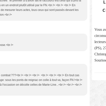
chée: le premier à d'avoir fait le raccourci est celui qui a pris la
 en un endroit plutôt utilisé par le FN.<br /> <br /> <br /> En
C
nt de mesurer leurs actes, tous ceux qui sont passés devant les
ion.<br />
Vous av
circons
lecteur
osse.<br />
(PS), 
Christo
Souriss
ombat ???<br /> <br /> <br /> <br /> <br /> <br /> En tout cas
: sous les ponts de reignac on colle à tout va, façon FN !<br />
t à l'occasion on décolle celles de Marie-Line...<br /> <br /> <br />