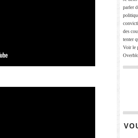
parler 
politiq
convict
des cou
tenter 
Voir le 
Overbl
VOU