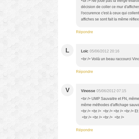
<br /> Ne joue pas la vierge effarou
décision de coller ce mur d'affiches
l'occurence c'est à ceux qui colle
affiches se sont fait la même réflex
Répondre
L
Loïc
05/06/2012 20:16
<br /> Voilà un beau raccourci Vin
Répondre
V
Vinosse
05/06/2012 07:15
<br /> UMP Sauvaitre et FN, même c
même méthodes d'affichage sauvage
<br /> <br /> <br /> <br /> <br /> E
<br /> <br /> <br /> <br />
Répondre