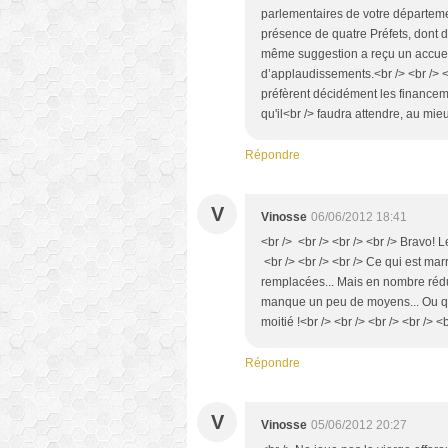
parlementaires de votre département
présence de quatre Préfets, dont d
même suggestion a reçu un accuei
d’applaudissements.<br /> <br /> <
préfèrent décidément les financem
qu'il<br /> faudra attendre, au mi
Répondre
V
Vinosse
06/06/2012 18:41
<br /> <br /> <br /> <br /> Bravo! Le
<br /> <br /> <br /> Ce qui est mar
remplacées... Mais en nombre réduit
manque un peu de moyens... Ou que 
moitié !<br /> <br /> <br /> <br /> <
Répondre
V
Vinosse
05/06/2012 20:27