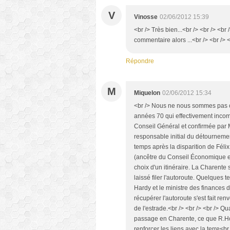
V
Vinosse
02/06/2012 15:39
<br /> Très bien...<br /> <br /> <br
commentaire alors ...<br /> <br /> <
Répondre
M
Miquelon
02/06/2012 15:34
<br /> Nous ne nous sommes pas co
années 70 qui effectivement incomb
Conseil Général et confirmée par M
responsable initial du détourneme
temps après la disparition de Féli
(ancêtre du Conseil Économique et
choix d'un itinéraire. La Charente s
laissé filer l'autoroute. Quelques 
Hardy et le ministre des finances 
récupérer l'autoroute s'est fait re
de l'estrade.<br /> <br /> <br /> Qu
passage en Charente, ce que R.Ho
renforcer les liens avec la terre<br