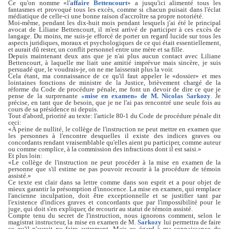
Ce qu'on nomme «l'
affaire Bettencourt
» a jusqu'ici alimenté tous les
fantasmes et provoqué tous les excès, comme si chacun puisait dans l'éclat
médiatique de celle-ci une bonne raison d'accroître sa propre notoriété.
Moi-même, pendant les dix-huit mois pendant lesquels j'ai été le principal
avocat de Liliane Bettencourt, il m'est arrivé de participer à ces excès de
langage. Du moins, me suis-je efforcé de porter un regard lucide sur tous les
aspects juridiques, moraux et psychologiques de ce qui était essentiellement,
et aurait dû rester, un conflit personnel entre une mère et sa fille.
Depuis maintenant deux ans que je n'ai plus aucun contact avec Liliane
Bettencourt, à laquelle me liait une amitié imprévue mais sincère, je suis
persuadé que, le voudrais-je, on ne me laisserait plus la voir.
Cela étant, ma connaissance de ce qu'il faut appeler le «dossier» et mes
lointaines fonctions de ministre de la Justice, brièvement chargé de la
réforme du Code de procédure pénale, me font un devoir de dire ce que je
pense de la surprenante
«mise en examen» de M. Nicolas Sarkozy
. Je
précise, en tant que de besoin, que je ne l'ai pas rencontré une seule fois au
cours de sa présidence ni depuis.
Tout d'abord, priorité au texte: l'article 80-1 du Code de procédure pénale dit
ceci:
«À peine de nullité, le collège de l'instruction ne peut mettre en examen que
les personnes à l'encontre desquelles il existe des indices graves ou
concordants rendant vraisemblable qu'elles aient pu participer, comme auteur
ou comme complice, à la commission des infractions dont il est saisi.»
Et plus loin:
«Le collège de l'instruction ne peut procéder à la mise en examen de la
personne que s'il estime ne pas pouvoir recourir à la procédure de témoin
assisté.»
Ce texte est clair dans sa lettre comme dans son esprit et a pour objet de
mieux garantir la présomption d'innocence. La mise en examen, qui remplace
l'ancienne inculpation, doit être exceptionnelle et se justifier tant par
l'existence d'indices graves et concordants que par l'impossibilité pour le
juge, qui doit s'en expliquer, de recourir au statut de témoin assisté.
Compte tenu du secret de l'instruction, nous ignorons comment, selon le
magistrat instructeur, la mise en examen de M.
Sarkozy
lui permettra de faire
ce qu'il n'aurait pu faire autrement. Mais eu égard à ma connaissance du