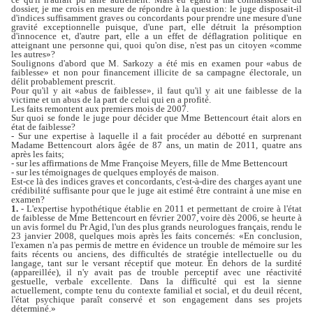
dossier, je me crois en mesure de répondre à la question: le juge disposait-il
d'indices suffisamment graves ou concordants pour prendre une mesure d'une
gravité exceptionnelle puisque, d'une part, elle détruit la présomption
d'innocence et, d'autre part, elle a un effet de déflagration politique en
atteignant une personne qui, quoi qu'on dise, n'est pas un citoyen «comme
les autres»?
Soulignons d'abord que M. Sarkozy a été mis en examen pour «abus de
faiblesse» et non pour financement illicite de sa campagne électorale, un
délit probablement prescrit.
Pour qu'il y ait «abus de faiblesse», il faut qu'il y ait une faiblesse de la
victime et un abus de la part de celui qui en a profité.
Les faits remontent aux premiers mois de 2007.
Sur quoi se fonde le juge pour décider que Mme Bettencourt était alors en
état de faiblesse?
- Sur une expertise à laquelle il a fait procéder au débotté en surprenant
Madame Bettencourt alors âgée de 87 ans, un matin de 2011, quatre ans
après les faits;
- sur les affirmations de Mme Françoise Meyers, fille de Mme Bettencourt
- sur les témoignages de quelques employés de maison.
Est-ce là des indices graves et concordants, c'est-à-dire des charges ayant une
crédibilité suffisante pour que le juge ait estimé être contraint à une mise en
examen?
1.
- L'expertise hypothétique établie en 2011 et permettant de croire à l'état
de faiblesse de Mme Bettencourt en février 2007, voire dès 2006, se heurte à
un avis formel du Pr Agid, l'un des plus grands neurologues français, rendu le
23 janvier 2008, quelques mois après les faits concernés: «En conclusion,
l'examen n'a pas permis de mettre en évidence un trouble de mémoire sur les
faits récents ou anciens, des difficultés de stratégie intellectuelle ou du
langage, tant sur le versant réceptif que moteur. En dehors de la surdité
(appareillée), il n'y avait pas de trouble perceptif avec une réactivité
gestuelle, verbale excellente. Dans la difficulté qui est la sienne
actuellement, compte tenu du contexte familial et social, et du deuil récent,
l'état psychique paraît conservé et son engagement dans ses projets
déterminé.»