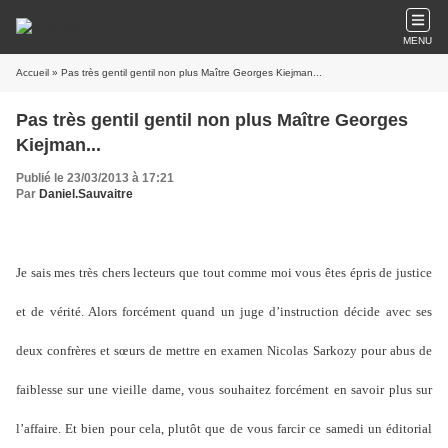
MENU
Accueil
» Pas très gentil gentil non plus Maître Georges Kiejman...
Pas très gentil gentil non plus Maître Georges
Kiejman...
Publié le 23/03/2013 à 17:21
Par
Daniel.Sauvaitre
Je sais mes très chers lecteurs que tout comme moi vous êtes épris de justice
et de vérité. Alors forcément quand un juge d’instruction décide avec ses
deux confrères et sœurs de mettre en examen Nicolas Sarkozy pour abus de
faiblesse sur une vieille dame, vous souhaitez forcément en savoir plus sur
l’affaire. Et bien pour cela, plutôt que de vous farcir ce samedi un éditorial