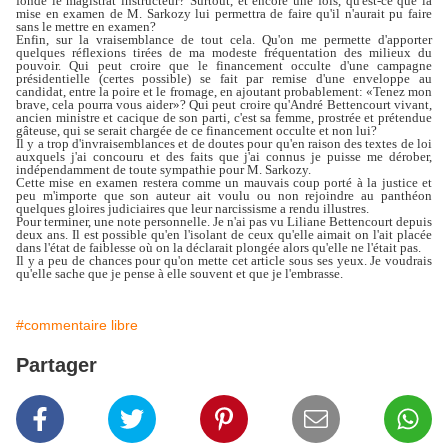
fondé le magistrat instructeur? Surtout, et encore une fois, qu'est-ce que la
mise en examen de M. Sarkozy lui permettra de faire qu'il n'aurait pu faire
sans le mettre en examen?
Enfin, sur la vraisemblance de tout cela. Qu'on me permette d'apporter
quelques réflexions tirées de ma modeste fréquentation des milieux du
pouvoir. Qui peut croire que le financement occulte d'une campagne
présidentielle (certes possible) se fait par remise d'une enveloppe au
candidat, entre la poire et le fromage, en ajoutant probablement: «Tenez mon
brave, cela pourra vous aider»? Qui peut croire qu'André Bettencourt vivant,
ancien ministre et cacique de son parti, c'est sa femme, prostrée et prétendue
gâteuse, qui se serait chargée de ce financement occulte et non lui?
Il y a trop d'invraisemblances et de doutes pour qu'en raison des textes de loi
auxquels j'ai concouru et des faits que j'ai connus je puisse me dérober,
indépendamment de toute sympathie pour M. Sarkozy.
Cette mise en examen restera comme un mauvais coup porté à la justice et
peu m'importe que son auteur ait voulu ou non rejoindre au panthéon
quelques gloires judiciaires que leur narcissisme a rendu illustres.
Pour terminer, une note personnelle. Je n'ai pas vu Liliane Bettencourt depuis
deux ans. Il est possible qu'en l'isolant de ceux qu'elle aimait on l'ait placée
dans l'état de faiblesse où on la déclarait plongée alors qu'elle ne l'était pas.
Il y a peu de chances pour qu'on mette cet article sous ses yeux. Je voudrais
qu'elle sache que je pense à elle souvent et que je l'embrasse.
#commentaire libre
Partager