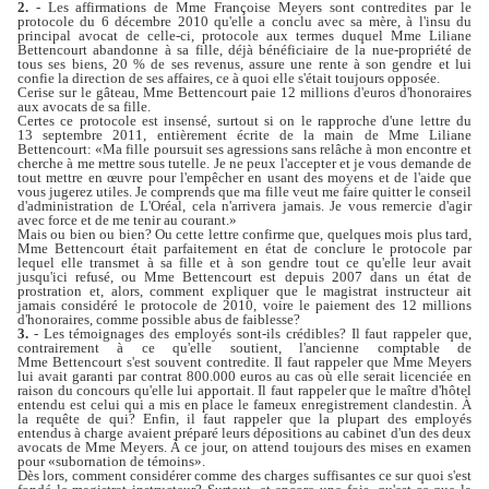
2.
- Les affirmations de Mme Françoise Meyers sont contredites par le
protocole du 6 décembre 2010 qu'elle a conclu avec sa mère, à l'insu du
principal avocat de celle-ci, protocole aux termes duquel Mme Liliane
Bettencourt abandonne à sa fille, déjà bénéficiaire de la nue-propriété de
tous ses biens, 20 % de ses revenus, assure une rente à son gendre et lui
confie la direction de ses affaires, ce à quoi elle s'était toujours opposée.
Cerise sur le gâteau, Mme Bettencourt paie 12 millions d'euros d'honoraires
aux avocats de sa fille.
Certes ce protocole est insensé, surtout si on le rapproche d'une lettre du
13 septembre 2011, entièrement écrite de la main de Mme Liliane
Bettencourt: «Ma fille poursuit ses agressions sans relâche à mon encontre et
cherche à me mettre sous tutelle. Je ne peux l'accepter et je vous demande de
tout mettre en œuvre pour l'empêcher en usant des moyens et de l'aide que
vous jugerez utiles. Je comprends que ma fille veut me faire quitter le conseil
d'administration de L'Oréal, cela n'arrivera jamais. Je vous remercie d'agir
avec force et de me tenir au courant.»
Mais ou bien ou bien? Ou cette lettre confirme que, quelques mois plus tard,
Mme Bettencourt était parfaitement en état de conclure le protocole par
lequel elle transmet à sa fille et à son gendre tout ce qu'elle leur avait
jusqu'ici refusé, ou Mme Bettencourt est depuis 2007 dans un état de
prostration et, alors, comment expliquer que le magistrat instructeur ait
jamais considéré le protocole de 2010, voire le paiement des 12 millions
d'honoraires, comme possible abus de faiblesse?
3.
- Les témoignages des employés sont-ils crédibles? Il faut rappeler que,
contrairement à ce qu'elle soutient, l'ancienne comptable de
Mme Bettencourt s'est souvent contredite. Il faut rappeler que Mme Meyers
lui avait garanti par contrat 800.000 euros au cas où elle serait licenciée en
raison du concours qu'elle lui apportait. Il faut rappeler que le maître d'hôtel
entendu est celui qui a mis en place le fameux enregistrement clandestin. À
la requête de qui? Enfin, il faut rappeler que la plupart des employés
entendus à charge avaient préparé leurs dépositions au cabinet d'un des deux
avocats de Mme Meyers. À ce jour, on attend toujours des mises en examen
pour «subornation de témoins».
Dès lors, comment considérer comme des charges suffisantes ce sur quoi s'est