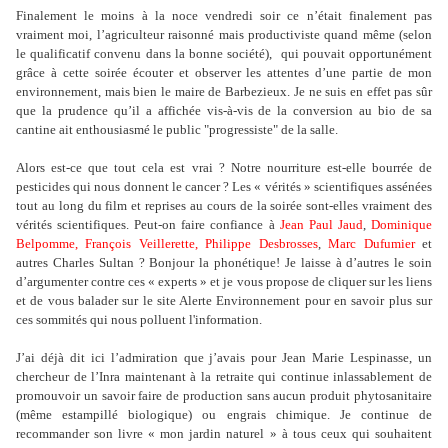
Finalement le moins à la noce vendredi soir ce n’était finalement pas
vraiment moi, l’agriculteur raisonné mais productiviste quand même (selon
le qualificatif convenu dans la bonne société),
qui pouvait opportunément
grâce à cette soirée écouter et observer les attentes d’une partie de mon
environnement, mais bien le maire de Barbezieux. Je ne suis en effet pas sûr
que la prudence qu’il a affichée vis-à-vis de la conversion au bio de sa
cantine ait enthousiasmé le public "progressiste" de la salle.
Alors est-ce que tout cela est vrai ? Notre nourriture est-elle bourrée de
pesticides qui nous donnent le cancer ? Les « vérités » scientifiques assénées
tout au long du film et reprises au cours de la soirée sont-elles vraiment des
vérités scientifiques. Peut-on faire confiance à
Jean Paul Jaud
,
Dominique
Belpomme
,
François Veillerette
,
Philippe Desbrosses
,
Marc Dufumier
et
autres Charles Sultan ? Bonjour la phonétique! Je laisse à d’autres le soin
d’argumenter contre ces « experts » et je vous propose de cliquer sur les liens
et de vous balader sur le site Alerte Environnement pour en savoir plus sur
ces sommités qui nous polluent l'information.
J’ai déjà dit ici l’admiration que j’avais pour Jean Marie Lespinasse, un
chercheur de l’Inra maintenant à la retraite qui continue inlassablement de
promouvoir un savoir faire de production sans aucun produit phytosanitaire
(même estampillé biologique) ou engrais chimique. Je continue de
recommander son livre « mon jardin naturel » à tous ceux qui souhaitent