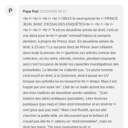
P
Papa Pad
22/10/2009 09:27
<br /> <br /> <br /> <br /> 09h15 le neuf-quinze<br /> PRINCE
JEAN, BANC D'ESSAI DES ENQUÊTES<br /> <br /> <br />
<br /> <br /> <br /> "Il est en deuxième année de droit, c'est un
vrai atout pour le<br /> poste" ironisait Fabius la semaine
dernière, à propos de Prince Jean. En deuxième année de
droit, à 23 ans ? La success story de Prince Jean s'étalant
dans toute la presse,<br /> (gardons ces articles comme des
collectors, on les relira, réécrits, enrichis, pendant cinquante
ans) c'est l'occasion de tester les capacités investigatrices des
portraitistes. Le Monde ne s'attarde pas. "Le jeune homme
s'est inscrit en droit, à la Sorbonne, dont il passe les UV
lorsque ses activités lui en laissent le<br /> temps. Mais il est
happé par une autre vie". Libé de ce matin donne les notes
des trois matières de deuxième année validées : "11en
histoire des idées politiques (passable), 14en finances
publiques (pas mal) et 19en droit immobilier et en droit<br />
civil (plus que pas mal)." Mais c'est Rue89, qui est allé
chercher la petite bête, en découvrant que le brillant 19
n'avait pas été<br /> obtenu en "droit immobilier", mais en
droit des biens. "On peut cependant le<br />