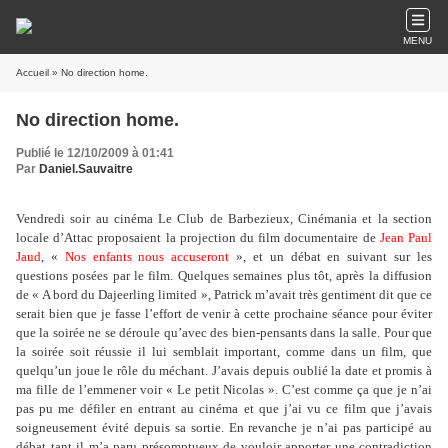
MENU
Accueil
» No direction home.
No direction home.
Publié le 12/10/2009 à 01:41
Par
Daniel.Sauvaitre
Vendredi soir au cinéma Le Club de Barbezieux, Cinémania et la section
locale d’Attac proposaient la projection du film documentaire de
Jean Paul
Jaud
, «
Nos enfants nous accuseront
», et un débat en suivant sur les
questions posées par le film. Quelques semaines plus tôt, après la diffusion
de « A bord du Dajeerling limited », Patrick m’avait très gentiment dit que ce
serait bien que je fasse l’effort de venir à cette prochaine séance pour éviter
que la soirée ne se déroule qu’avec des bien-pensants dans la salle. Pour que
la soirée soit réussie il lui semblait important, comme dans un film, que
quelqu’un joue le rôle du méchant. J’avais depuis oublié la date et promis à
ma fille de l’emmener voir « Le petit Nicolas ». C’est comme ça que je n’ai
pas pu me défiler en entrant au cinéma et que j’ai vu ce film que j’avais
soigneusement évité depuis sa sortie. En revanche je n’ai pas participé au
débat tant il m’a paru présomptueux de vouloir apporter une contradiction