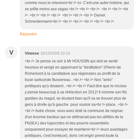
comme nous le relevions<br /> ici. C'est une autre histoire, qui
se prête moins aux sagas.<br /> <br /> <br /> <br /> <br /> <br
/> <br /> <br /> <br /> <br /> <br /> <br /> Daniel
Schneidermann<br /> <br /> <br /> <br /> <br /> <br />
Répondre
V
Vinosse
16/10/2009 20:10
<br /> Je pense ce soir à Mr HOUSSIN qui doit se sentir
heureux et vengé en apprenant la "destitution" d'Henri de
Richemont à la canditature aux régionales au profit de la
buse sarkoziste Bussereau...<br /> <br /> Nos "amis"
politiques qu'y disaient...<br /> <br /> Faut dire que le nicolas
y pense beaucoup à sa réélection en 2012! Il nomme son fils
gardien du magot, se doutant bien qu'il va se trouver plus de
gens à droite qu'à gauche pour vouloir sa<br /> place...<br />
<br /> Autre chose: vous avez doté la commune de reignac
d'un énorme tracteur qui ne défriserait pas les défilés de la
FNSEA ( des hypocrites et des pourris rassemblés
uniquement pour essayer de maintenir<br /> leurs avantages
politiques, c'est honteux!), donc cet engin prend toute la