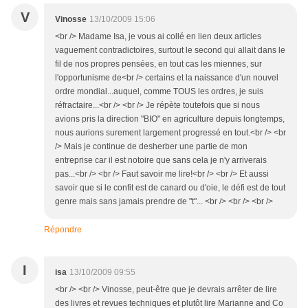
V
Vinosse
13/10/2009 15:06
<br /> Madame Isa, je vous ai collé en lien deux articles
vaguement contradictoires, surtout le second qui allait dans le
fil de nos propres pensées, en tout cas les miennes, sur
l'opportunisme de<br /> certains et la naissance d'un nouvel
ordre mondial...auquel, comme TOUS les ordres, je suis
réfractaire...<br /> <br /> Je répète toutefois que si nous
avions pris la direction "BIO" en agriculture depuis longtemps,
nous aurions surement largement progressé en tout.<br /> <br
/> Mais je continue de desherber une partie de mon
entreprise car il est notoire que sans cela je n'y arriverais
pas...<br /> <br /> Faut savoir me lire!<br /> <br /> Et aussi
savoir que si le confit est de canard ou d'oie, le défi est de tout
genre mais sans jamais prendre de "t"... <br /> <br /> <br />
Répondre
I
isa
13/10/2009 09:55
<br /> <br /> Vinosse, peut-être que je devrais arrêter de lire
des livres et revues techniques et plutôt lire Marianne and Co