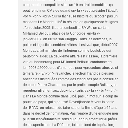
comprendre, compatit le site : un 19 en droit immobilier, ça
peut remplir un CV vide quand on<br /> veut présider l'Epad".
<br /> <br /> <br /> Sur la fâcheuse histoire du scooter, pas un
mot dans Le Monde. Libé la résume en quelques<br /> lignes
: "en octobre2005, il aurait embouti la BMW d'un certain
M'Hamed Bellouti, place de la Concorde; en<br />
janvier2007, on lui tire son Piaggio. Dans les deux cas, la
police et la justice semblent zélées. Il est vrai que, début2007,
Mon papa fait ministre de l'Intérieur comme boulot, ce qui
peut<br /> aider. La deuxième affaire est classée, la première
vire au boomerang pour M'Hamed Bellouti, condamné en
juin2008 à2000euros d'amendes pour «procédure abusive et
téméraire.» En<br /> revanche, le lecteur friand de pieuses
anecdotes distribuées comme des friandises par le conseiller
de papa, Pierre Charron, ou par le prolixe couple Balkany, se
reportera utilement aux deux<br /> articles.<br /> <br /> <br />
Dans Le Monde comme dans Libé, pas un mot sur le coup de
pouce de papa, qui a poussé Devedjian<br /> vers la sortie
de l'EPAD, en refusant de faire sauter la limite d'âge à 65 ans
dans le décret de nomination. Pas l'ombre d'une enquête non
plus sur les véritables raisons du quadruplement<br /> prévu
de la superficie de La Défense, toile de fond de l'opération,