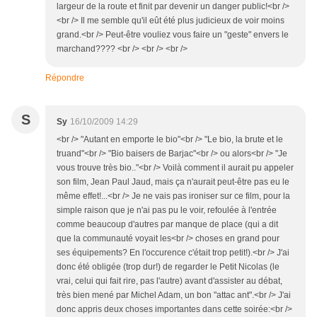
largeur de la route et finit par devenir un danger public!<br />
<br /> Il me semble qu'il eût été plus judicieux de voir moins
grand.<br /> Peut-être vouliez vous faire un "geste" envers le
marchand???? <br /> <br /> <br />
Répondre
S
Sy
16/10/2009 14:29
<br /> "Autant en emporte le bio"<br /> "Le bio, la brute et le
truand"<br /> "Bio baisers de Barjac"<br /> ou alors<br /> "Je
vous trouve très bio.."<br /> Voilà comment il aurait pu appeler
son film, Jean Paul Jaud, mais ça n'aurait peut-être pas eu le
même effet!...<br /> Je ne vais pas ironiser sur ce film, pour la
simple raison que je n'ai pas pu le voir, refoulée à l'entrée
comme beaucoup d'autres par manque de place (qui a dit
que la communauté voyait les<br /> choses en grand pour
ses équipements? En l'occurence c'était trop petit!).<br /> J'ai
donc été obligée (trop dur!) de regarder le Petit Nicolas (le
vrai, celui qui fait rire, pas l'autre) avant d'assister au débat,
très bien mené par Michel Adam, un bon "attac ant".<br /> J'ai
donc appris deux choses importantes dans cette soirée:<br />