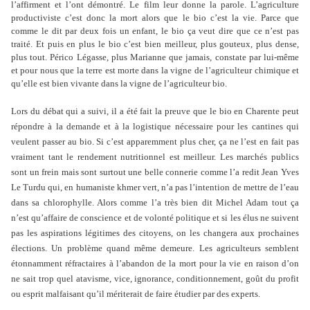
l’affirment et l’ont démontré. Le film leur donne la parole. L’agriculture
productiviste c’est donc la mort alors que le bio c’est la vie. Parce que
comme le dit par deux fois un enfant, le bio ça veut dire que ce n’est pas
traité. Et puis en plus le bio c’est bien meilleur, plus gouteux, plus dense,
plus tout. Périco Légasse, plus Marianne que jamais, constate par lui-même
et pour nous que la terre est morte dans la vigne de l’agriculteur chimique et
qu’elle est bien vivante dans la vigne de l’agriculteur bio.
Lors du débat qui a suivi, il a été fait la preuve que le bio en Charente peut
répondre à la demande et à la logistique nécessaire pour les cantines qui
veulent passer au bio. Si c’est apparemment plus cher, ça ne l’est en fait pas
vraiment tant le rendement nutritionnel est meilleur. Les marchés publics
sont un frein mais sont surtout une belle connerie comme l’a redit Jean Yves
Le Turdu qui, en humaniste khmer vert, n’a pas l’intention de mettre de l’eau
dans sa chlorophylle. Alors comme l’a très bien dit Michel Adam tout ça
n’est qu’affaire de conscience et de volonté politique et si les élus ne suivent
pas les aspirations légitimes des citoyens, on les changera aux prochaines
élections. Un problème quand même demeure. Les agriculteurs semblent
étonnamment réfractaires à l’abandon de la mort pour la vie en raison d’on
ne sait trop quel atavisme, vice, ignorance, conditionnement, goût du profit
ou esprit malfaisant qu’il mériterait de faire étudier par des experts.