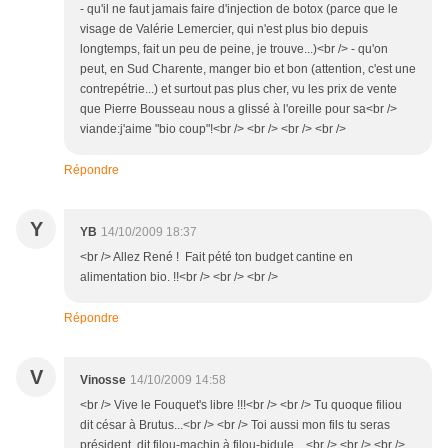
- qu'il ne faut jamais faire d'injection de botox (parce que le
visage de Valérie Lemercier, qui n'est plus bio depuis
longtemps, fait un peu de peine, je trouve...)<br /> - qu'on
peut, en Sud Charente, manger bio et bon (attention, c'est une
contrepétrie...) et surtout pas plus cher, vu les prix de vente
que Pierre Bousseau nous a glissé à l'oreille pour sa<br />
viande:j'aime "bio coup"!<br /> <br /> <br /> <br />
Répondre
Y
YB
14/10/2009 18:37
<br /> Allez René ! Fait pété ton budget cantine en
alimentation bio. !!<br /> <br /> <br />
Répondre
V
Vinosse
14/10/2009 14:58
<br /> Vive le Fouquet's libre !!!<br /> <br /> Tu quoque filiou
dit césar à Brutus...<br /> <br /> Toi aussi mon fils tu seras
président, dit filou-machin à filou-bidule... <br /> <br /> <br />