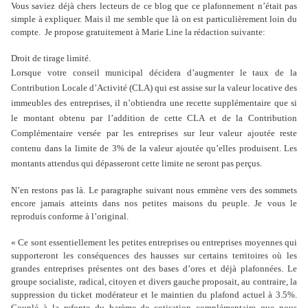
Vous saviez déjà chers lecteurs de ce blog que ce plafonnement n’était pas
simple à expliquer. Mais il me semble que là on est particulièrement loin du
compte.
Je propose gratuitement à Marie Line la rédaction suivante:
Droit de tirage limité.
Lorsque votre conseil municipal décidera d’augmenter le taux de la
Contribution Locale d’Activité (CLA) qui est assise sur la valeur locative des
immeubles des entreprises, il n’obtiendra une recette supplémentaire que si
le montant obtenu par l’addition de cette CLA et de la Contribution
Complémentaire versée par les entreprises sur leur valeur ajoutée reste
contenu dans la limite de 3% de la valeur ajoutée qu’elles produisent. Les
montants attendus qui dépasseront cette limite ne seront pas perçus.
N’en restons pas là. Le paragraphe suivant nous emmène vers des sommets
encore jamais atteints dans nos petites maisons du peuple. Je vous le
reproduis conforme à l’original.
« Ce sont essentiellement les petites entreprises ou entreprises moyennes qui
supporteront les conséquences des hausses sur certains territoires où les
grandes entreprises présentes ont des bases d’ores et déjà plafonnées. Le
groupe socialiste, radical, citoyen et divers gauche proposait, au contraire, la
suppression du ticket modérateur et le maintien du plafond actuel à 3.5%.
Couplé à la refonte du barème de cotisation complémentaire que nous