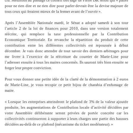
cru. Méditons au passage ce conseil très sage de Pierre Dac selon qui « parler
pour ne rien dire et ne rien dire pour parler devrait être la devise majeure de
tous ceux qui feraient mieux de la fermer avant de l’ouvrir ».
Après l’Assemblée Nationale mardi, le Sénat a adopté samedi à son tour
l’article 2 de la loi de finances pour 2010, dans une version totalement
réécrite, qui remplace la taxe professionnelle par la Contribution
Economique Territoriale. En revanche la répartition du produit de cette
contribution entre les différentes collectivités est repoussée à début
décembre. Je vais donc attendre de tout savoir des derniers arbitrages pour
me livrer à l’exercice de la réécriture du courrier de Marie-Line pour
l’adresser ensuite à tous les maires concernés. Ils sauront très bien ensuite se
forger leur propre conviction.
Pour vous donner une petite idée de la clarté de la démonstration à 2 euros
de Marie-Line, je vous recopie ce petit bijou de charabia d’enfumage de
maire.
« Lorsque les entreprises atteindront le plafond de 3% de la valeur ajoutée
produite, les augmentations de Contribution locale d’activité décidées par
votre Assemblée délibérante seront privées de portée concrète car les
collectivités continueront à supporter à leurs charges une partie des hausses
décidées au-delà de ce plafond (mécanisme du ticket modérateur). »