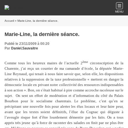
MENU
Accueil
» Marie-Line, la dernière séance.
Marie-Line, la dernière séance.
Publié le 23/11/2009 à 00:20
Par
Daniel.Sauvaitre
ème
Comme tous les heureux maires de l’actuelle 2
circonscription de la
Charente, j’ai reçu un courrier de ma camarade d’école, la députée Marie-
Line Reynaud, qui tenait à nous faire savoir que, selon elle, les dispositions
relatives à la suppression de la taxe professionnelle « mettent en danger la
démocratie locale en privant notre collectivité des ressources indispensables
à son action ». Bon, on s’était habitué à pire comme accroche racoleuse sur le
sujet.
On sent un effort de modération et d’information du côté du Palais
Bourbon pour le socialisme charentais. Le problème, c’est qu’en se
précipitant une nouvelle fois pour alerter les élus locaux et leur faire peur,
avant que les textes soient définitifs, l’élue du Cognac qui déguste à
l’aveugle risque fort d’être lourdement démentie par les faits. On a tous
appris très jeune qu’à force de raconter des salades on finit par ne plus être