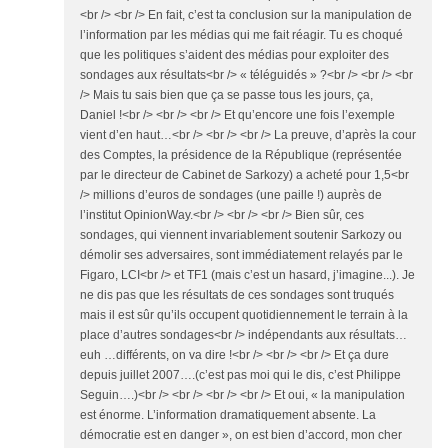
<br /> <br /> En fait, c’est ta conclusion sur la manipulation de
l’information par les médias qui me fait réagir. Tu es choqué
que les politiques s’aident des médias pour exploiter des
sondages aux résultats<br /> « téléguidés » ?<br /> <br /> <br
/> Mais tu sais bien que ça se passe tous les jours, ça,
Daniel !<br /> <br /> <br /> Et qu’encore une fois l’exemple
vient d’en haut…<br /> <br /> <br /> La preuve, d’après la cour
des Comptes, la présidence de la République (représentée
par le directeur de Cabinet de Sarkozy) a acheté pour 1,5<br
/> millions d’euros de sondages (une paille !) auprès de
l’institut OpinionWay.<br /> <br /> <br /> Bien sûr, ces
sondages, qui viennent invariablement soutenir Sarkozy ou
démolir ses adversaires, sont immédiatement relayés par le
Figaro, LCI<br /> et TF1 (mais c’est un hasard, j’imagine...). Je
ne dis pas que les résultats de ces sondages sont truqués
mais il est sûr qu’ils occupent quotidiennement le terrain à la
place d’autres sondages<br /> indépendants aux résultats…
euh …différents, on va dire !<br /> <br /> <br /> Et ça dure
depuis juillet 2007….(c’est pas moi qui le dis, c’est Philippe
Seguin….)<br /> <br /> <br /> <br /> Et oui, « la manipulation
est énorme. L’information dramatiquement absente. La
démocratie est en danger », on est bien d’accord, mon cher