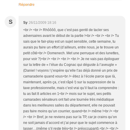
Répondre
S
Sy
26/11/2009 18:16
<br /> <br /> Rhôôôô, que c’est pas gentil de tacler ses
adversaires avant le début de la partie !<br /> <br /> <br /> Tu
sais que le fair-play est un sujet sensible, cette semaine, tu
aurais pu faire un effort (d’ailleurs, entre nous, je te trouve un
petit côté<br /> Domenech. Met une perruque et des lunettes,
pour voir ?)<br /> <br /> <br /> <br /> Je ne vais pas épiloguer
sur la lettre de « l’élue du Cognac qui déguste à l’aveugle »
(Daniel ! voyons ! j’espère qu’elle t’as déjà donné un prix de
camaraderie quand vous<br /> étiez à l’école parce que là,
maintenant, après ça, c’est râpé !) sur la suppression de la
taxe professionnelle, mais c’est vrai qu’il faut la comprendre :
tu as fait 8 articles en 1<br /> mois sur le sujet, ses petits
camarades sénateurs ont fait une tournée très médiatique
dans les meilleures salles du département, elle ne pouvait
pas faire moins qu’un courrier, quand<br /> même !<br /> <br
/> <br /> Bref, je ne reviens pas sur la TP, car je crains qu’on
ne soit jamais d’accord et j’ai peur que le sujet commence à
lasser…(même s’il reste très<br /> préoccupant).<br /> <br />