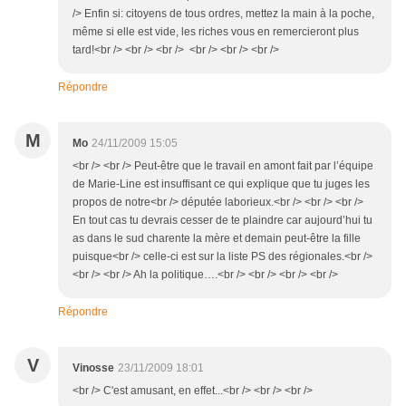
/> Enfin si: citoyens de tous ordres, mettez la main à la poche,
même si elle est vide, les riches vous en remercieront plus
tard!<br /> <br /> <br /> <br /> <br /> <br />
Répondre
M
Mo
24/11/2009 15:05
<br /> <br /> Peut-être que le travail en amont fait par l’équipe
de Marie-Line est insuffisant ce qui explique que tu juges les
propos de notre<br /> députée laborieux.<br /> <br /> <br />
En tout cas tu devrais cesser de te plaindre car aujourd’hui tu
as dans le sud charente la mère et demain peut-être la fille
puisque<br /> celle-ci est sur la liste PS des régionales.<br />
<br /> <br /> Ah la politique….<br /> <br /> <br /> <br />
Répondre
V
Vinosse
23/11/2009 18:01
<br /> C'est amusant, en effet...<br /> <br /> <br />