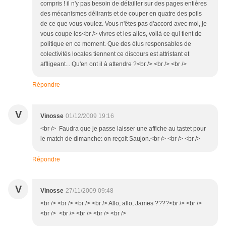
compris ! il n'y pas besoin de détailler sur des pages entières
des mécanismes délirants et de couper en quatre des poils
de ce que vous voulez. Vous n'êtes pas d'accord avec moi, je
vous coupe les<br /> vivres et les ailes, voilà ce qui tient de
politique en ce moment. Que des élus responsables de
colectivités locales tiennent ce discours est attristant et
affligeant... Qu'en ont il à attendre ?<br /> <br /> <br />
Répondre
V
Vinosse
01/12/2009 19:16
<br /> Faudra que je passe laisser une affiche au tastet pour
le match de dimanche: on reçoit Saujon.<br /> <br /> <br />
Répondre
V
Vinosse
27/11/2009 09:48
<br /> <br /> <br /> <br /> Allo, allo, James ????<br /> <br />
<br /> <br /> <br /> <br /> <br />