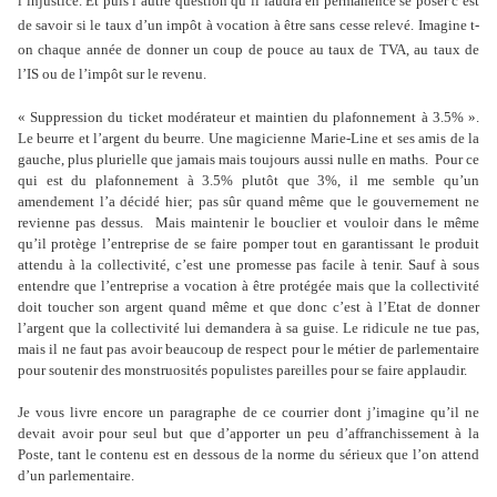
l’injustice. Et puis l’autre question qu’il faudra en permanence se poser c’est
de savoir si le taux d’un impôt à vocation à être sans cesse relevé. Imagine t-
on chaque année de donner un coup de pouce au taux de TVA, au taux de
l’IS ou de l’impôt sur le revenu.
« Suppression du ticket modérateur et maintien du plafonnement à 3.5% ».
Le beurre et l’argent du beurre. Une magicienne Marie-Line et ses amis de la
gauche, plus plurielle que jamais mais toujours aussi nulle en maths.
Pour ce
qui est du plafonnement à 3.5% plutôt que 3%, il me semble qu’un
amendement l’a décidé hier; pas sûr quand même que le gouvernement ne
revienne pas dessus.
Mais maintenir le bouclier et vouloir dans le même
qu’il protège l’entreprise de se faire pomper tout en garantissant le produit
attendu à la collectivité, c’est une promesse pas facile à tenir. Sauf à sous
entendre que l’entreprise a vocation à être protégée mais que la collectivité
doit toucher son argent quand même et que donc c’est à l’Etat de donner
l’argent que la collectivité lui demandera à sa guise. Le ridicule ne tue pas,
mais il ne faut pas avoir beaucoup de respect pour le métier de parlementaire
pour soutenir des monstruosités populistes pareilles pour se faire applaudir.
Je vous livre encore un paragraphe de ce courrier dont j’imagine qu’il ne
devait avoir pour seul but que d’apporter un peu d’affranchissement à la
Poste, tant le contenu est en dessous de la norme du sérieux que l’on attend
d’un parlementaire.