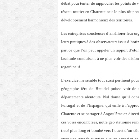
débat pour tenter de rapprocher les points de
réseau routier en Charente soit le plus tôt pos
développement harmonieux des territoires.
Les entreprises soucieuses d’améliorer leur org
leurs pratiques à des observateurs issus d’horiz
part ce que l’on peut appeler un rapport d’éto
lassitude conduisent à ne plus voir des disf
regard neuf.
L’exercice me semble tout aussi pertinent pour 
géographe féru de Braudel puisse voir de t
départements alentours. Nul doute qu’il cons
Portugal et de l’Espagne, qui enfle à l’appr
Charente et se partager à Angoulême en directi
ces voies encombrées, notre géo stationné rem
tracé plus long et bombé vers l’ouest d’un côté
avec une grande surprise que ce cartésien con