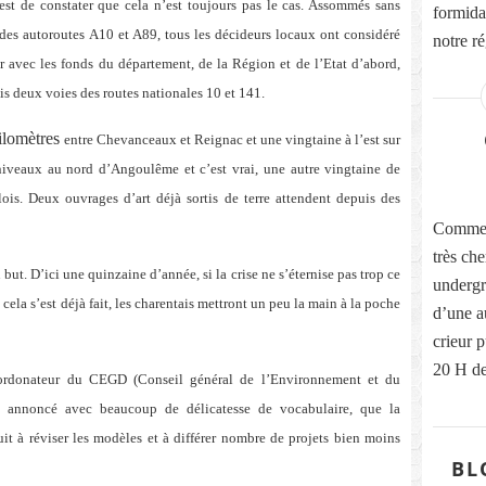
 est de constater que cela n’est toujours pas le cas. Assommés sans
formidab
 des autoroutes A10 et A89, tous les décideurs locaux ont considéré
notre ré
er avec les fonds du département, de la Région et de l’Etat d’abord,
is deux voies des routes nationales 10 et 141.
ilomètres
entre Chevanceaux et Reignac et une vingtaine à l’est sur
iveaux au nord d’Angoulême et c’est vrai, une autre vingtaine de
lois. Deux ouvrages d’art déjà sortis de terre attendent depuis des
Comme v
très che
but. D’ici une quinzaine d’année, si la crise ne s’éternise pas trop ce
undergr
 cela s’est déjà fait, les charentais mettront un peu la main à la poche
d’une a
crieur 
20 H de 
oordonateur du CEGD (Conseil général de l’Environnement et du
a annoncé avec beaucoup de délicatesse de vocabulaire, que la
it à réviser les modèles et à différer nombre de projets bien moins
BL