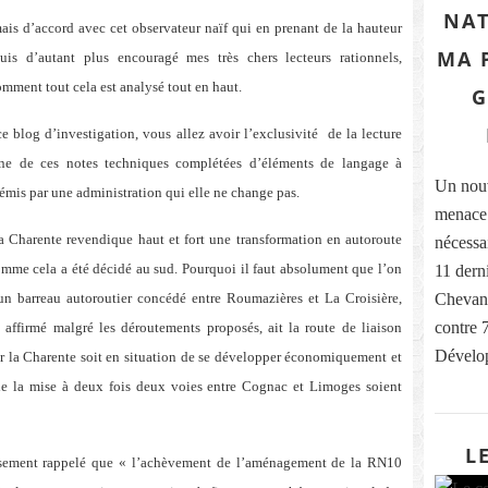
NAT
ais d’accord avec cet observateur naïf qui en prenant de la hauteur
MA 
uis d’autant plus encouragé mes très chers lecteurs rationnels,
omment tout cela est analysé tout en haut.
G
e blog d’investigation, vous allez avoir l’exclusivité de la lecture
une de ces notes techniques complétées d’éléments de langage à
Un nouv
 émis par une administration qui elle ne change pas.
menace 
a Charente revendique haut et fort une transformation en autoroute
nécessa
me cela a été décidé au sud. Pourquoi il faut absolument que l’on
11 dern
n barreau autoroutier concédé entre Roumazières et La Croisière,
Chevanc
contre 
t affirmé malgré les déroutements proposés, ait la route de liaison
Dévelop
ur la Charente soit en situation de se développer économiquement et
de la mise à deux fois deux voies entre Cognac et Limoges soient
L
leusement rappelé que « l’achèvement de l’aménagement de la RN10