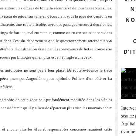
N
s autoroutes dotées de toute la sécurité et de tous les services liés.
rvateur de retour sur terre en découvrant sous la roue des camions en
NO
Charente, une route bricolée, avec des passages encore à deux voies,
kings de fortune, mal entretenus, comme on en rencontre encore dans
t dans l’est du département que le questionnement atteindrait son
tteindre la destination visée par les convoyeurs de fret se trouve être
D’I
rcours par Limoges qui en plus est en épingle à cheveux.
les autoroutes ne sont pas à leur place. De toute évidence le tracé
ropéen passe par Angoulême pour rejoindre Poitiers d’un côté et La
onfolens.
graphie de cette zone soit profondément modifiée dans les siècles
Interve
onsidérerait qu’il y a lieu de réparer au plus vite les mauvais choix
séance 
Aquitai
et encore plus les élus et responsables concernés, auraient cette
évoque c