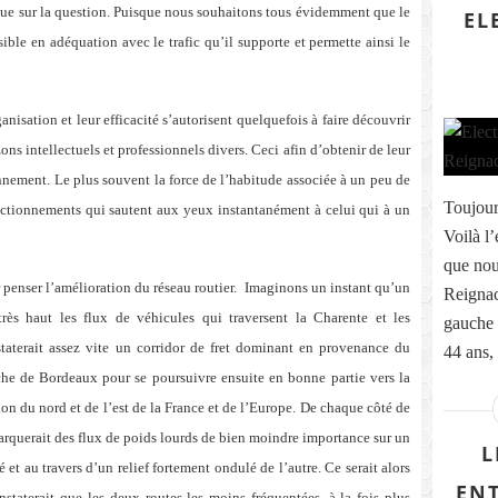
 vue sur la question. Puisque nous souhaitons tous évidemment que le
EL
sible en adéquation avec le trafic qu’il supporte et permette ainsi le
anisation et leur efficacité s’autorisent quelquefois à faire découvrir
ons intellectuels et professionnels divers. Ceci afin d’obtenir de leur
nnement. Le plus souvent la force de l’habitude associée à un peu de
Toujour
onctionnements qui sautent aux yeux instantanément à celui qui à un
Voilà l
que nou
penser l’amélioration du réseau routier.
Imaginons un instant qu’un
Reignac
rès haut les flux de véhicules qui traversent la Charente et les
gauche 
taterait assez vite un corridor de fret dominant en provenance du
44 ans,
oche de Bordeaux pour se poursuivre ensuite en bonne partie vers la
on du nord et de l’est de la France et de l’Europe. De chaque côté de
arquerait des flux de poids lourds de bien moindre importance sur un
L
 et au travers d’un relief fortement ondulé de l’autre. Ce serait alors
ENT
staterait que les deux routes les moins fréquentées, à la fois plus