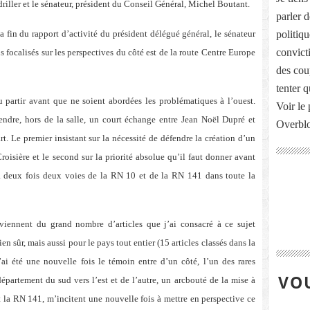
driller et le sénateur, président du Conseil Général, Michel Boutant.
parler 
a fin du rapport d’activité du président délégué général, le sénateur
politiq
convict
focalisés sur les perspectives du côté est de la route Centre Europe
des cou
tenter 
partir avant que ne soient abordées les problématiques à l’ouest.
Voir le 
ndre, hors de la salle, un court échange entre Jean Noël Dupré et
Overbl
rt. Le premier insistant sur la nécessité de défendre la création d’un
oisière et le second sur la priorité absolue qu’il faut donner avant
 à deux fois deux voies de la RN 10 et de la RN 141 dans toute la
viennent du grand nombre d’articles que j’ai consacré à ce sujet
n sûr, mais aussi pour le pays tout entier (15 articles classés dans la
i été une nouvelle fois le témoin entre d’un côté, l’un des rares
VOU
épartement du sud vers l’est et de l’autre, un arcbouté de la mise à
t la RN 141, m’incitent une nouvelle fois à mettre en perspective ce