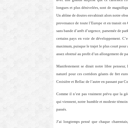
longues et plus dénivelées, sont de magnifique
Un abîme de doutes envahirait alors notre obse
provenance de toute l’Europe et en transit en 
sans bande d’arrêt d’urgence, parsemée de par
certains pays en voie de développement. C’es
maximum, puisque le trajet le plus court pour a
assez obstrué au profit d’un allongement de pa
Manifestement se dirait notre libre penseur, 
naturel pour ces corridors géants de fret eu
Croisière et Bellac de l’autre en passant par C
Comme il n’est pas vraiment prévu que la géo
qui viennent, notre humble et modeste témoin c
passés.
J’ai longtemps pensé que chaque charentais, 