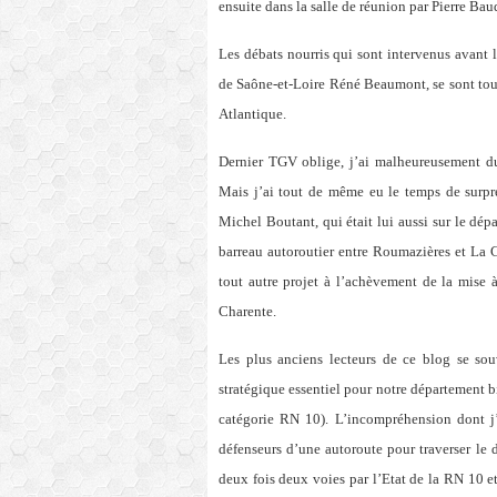
ensuite dans la salle de réunion par Pierre Bau
Les débats nourris qui sont intervenus avant l
de Saône-et-Loire Réné Beaumont, se sont tous 
Atlantique.
Dernier TGV oblige, j’ai malheureusement du 
Mais j’ai tout de même eu le temps de surpre
Michel Boutant, qui était lui aussi sur le dépa
barreau autoroutier entre Roumazières et La Cr
tout autre projet à l’achèvement de la mise
Charente.
Les plus anciens lecteurs de ce blog se sou
stratégique essentiel pour notre département bie
catégorie RN 10). L’incompréhension dont j’a
défenseurs d’une autoroute pour traverser le d
deux fois deux voies par l’Etat de la RN 10 e