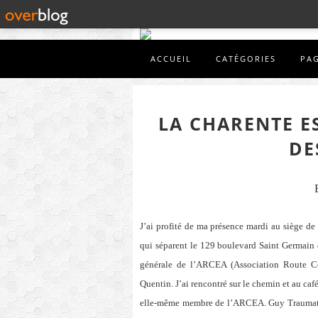
ACCUEIL
CATÉGORIES
PA
LA CHARENTE E
DE
J’ai profité de ma présence mardi au siège de
qui séparent le 129 boulevard Saint Germain d
générale de l’ARCEA (Association Route Ce
Quentin. J’ai rencontré sur le chemin et au ca
elle-même membre de l’ARCEA. Guy Traumat, 