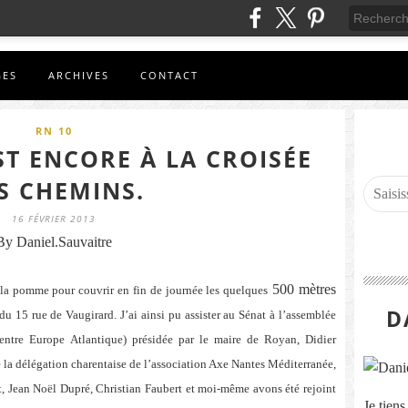
GES
ARCHIVES
CONTACT
RN 10
ST ENCORE À LA CROISÉE
S CHEMINS.
16 FÉVRIER 2013
By Daniel.Sauvaitre
500 mètres
 la pomme pour couvrir en fin de journée les quelques
D
u 15 rue de Vaugirard. J’ai ainsi pu assister au Sénat à l’assemblée
ntre Europe Atlantique) présidée par le maire de Royan, Didier
fé la délégation charentaise de l’association Axe Nantes Méditerranée,
Jean Noël Dupré, Christian Faubert et moi-même avons été rejoint
Je tien