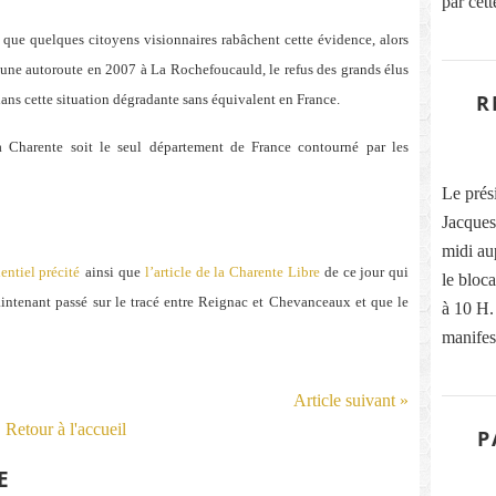
par cett
 que quelques citoyens visionnaires rabâchent cette évidence, alors
une autoroute en 2007 à La Rochefoucauld, le refus des grands élus
R
dans cette situation dégradante sans équivalent en France.
la Charente soit le seul département de France contourné par les
Le pré
Jacques
midi au
ntiel précité
ainsi que
l’article de la Charente Libre
de ce jour qui
le bloc
intenant passé sur le tracé entre Reignac et Chevanceaux et que le
à 10 H.
manifest
Article suivant »
Retour à l'accueil
P
E