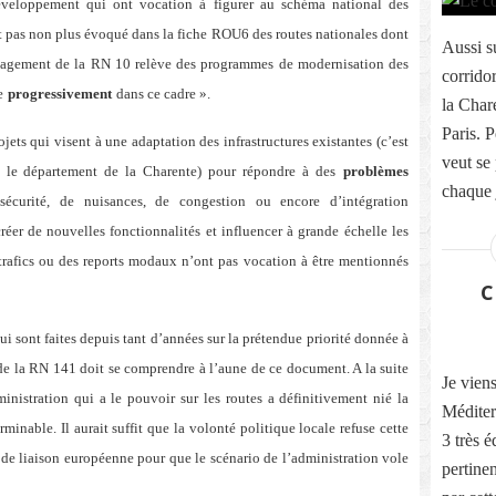
développement qui ont vocation à figurer au schéma national des
’est pas non plus évoqué dans la fiche ROU6 des routes nationales dont
Aussi su
ménagement de la RN 10 relève des programmes de modernisation des
corridor
e
progressivement
dans ce cadre ».
la Char
Paris. 
ojets qui visent à une adaptation des infrastructures existantes (c’est
veut se 
le département de la Charente) pour répondre à des
problèmes
chaque j
sécurité, de nuisances, de congestion ou encore d’intégration
éer de nouvelles fonctionnalités et influencer à grande échelle les
afics ou des reports modaux n’ont pas vocation à être mentionnés
C
qui sont faites depuis tant d’années sur la prétendue priorité donnée à
de la RN 141 doit se comprendre à l’aune de ce document. A la suite
Je vien
inistration qui a le pouvoir sur les routes a définitivement nié la
Méditer
rminable. Il aurait suffit que la volonté politique locale refuse cette
3 très é
de liaison européenne pour que le scénario de l’administration vole
pertine