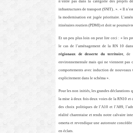
n’entre pas dans la catégorie des projets 
infrastructures de transport (SNIT).. ». « Il n
la modernisation est jugée prioritaire. L’a
itinéraires routiers (PDMI) et doit se poursuivr
Et un peu plus loin on peut lire ceci : « les pr
le cas de l’aménagement de la RN 10 dans 
régionaux de desserte du territoire
, de 
environnementale mais qui ne viennent pas cr
comportements avec induction de nouveaux tr
explicitement dans le schéma ».
Pour les non initiés, les grandes déclarations 
la mise à deux fois deux voies de la RN10 et 
des choix politiques de l’A10 et l’A89, l’adm
réalité charentaise et rendu notre calvaire inte
omerta et revendique une autoroute concédée 
en éclats.