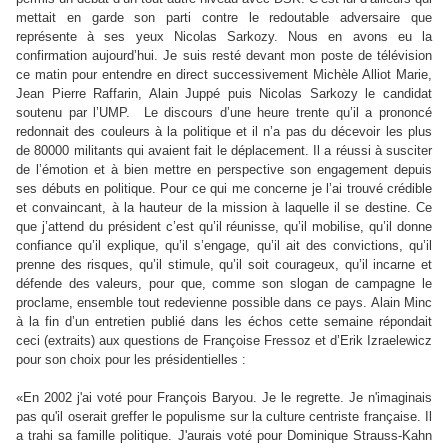
mettait en garde son parti contre le redoutable adversaire que
représente à ses yeux Nicolas Sarkozy. Nous en avons eu la
confirmation aujourd’hui. Je suis resté devant mon poste de télévision
ce matin pour entendre en direct successivement Michèle Alliot Marie,
Jean Pierre Raffarin, Alain Juppé puis Nicolas Sarkozy le candidat
soutenu par l’UMP.
Le discours d’une heure trente qu’il a prononcé
redonnait des couleurs à la politique et il n’a pas du décevoir les plus
de 80000 militants qui avaient fait le déplacement. Il a réussi à susciter
de l’émotion et à bien mettre en perspective son engagement depuis
ses débuts en politique. Pour ce qui me concerne je l’ai trouvé crédible
et convaincant, à la hauteur de la mission à laquelle il se destine. Ce
que j’attend du président c’est qu’il réunisse, qu’il mobilise, qu’il donne
confiance qu’il explique, qu’il s’engage, qu’il ait des convictions, qu’il
prenne des risques, qu’il stimule, qu’il soit courageux, qu’il incarne et
défende des valeurs, pour que, comme son slogan de campagne le
proclame, ensemble tout redevienne possible dans ce pays. Alain Minc
à la fin d’un entretien publié dans les échos cette semaine répondait
ceci (extraits) aux questions de Françoise Fressoz et d’Erik Izraelewicz
pour son choix pour les présidentielles :
«En 2002 j'ai voté pour François Baryou. Je le regrette. Je n'imaginais
pas qu'il oserait greffer le populisme sur la culture centriste française. Il
a trahi sa famille politique. J'aurais voté pour Dominique Strauss-Kahn