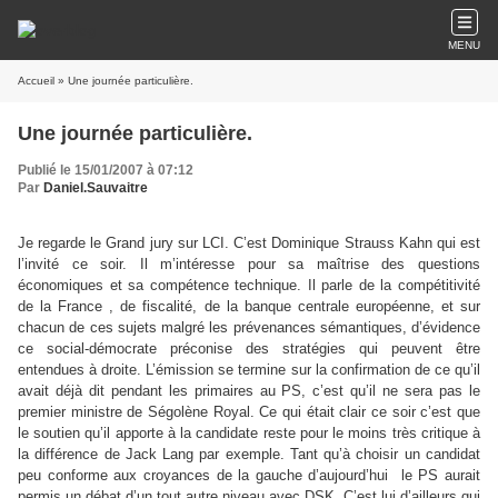
MENU
Accueil
» Une journée particulière.
Une journée particulière.
Publié le 15/01/2007 à 07:12
Par
Daniel.Sauvaitre
Je regarde le Grand jury sur LCI. C’est Dominique Strauss Kahn qui est
l’invité ce soir. Il m’intéresse pour sa maîtrise des questions
économiques et sa compétence technique. Il parle de la compétitivité
de
la France
, de fiscalité, de la banque centrale européenne, et sur
chacun de ces sujets malgré les prévenances sémantiques, d’évidence
ce social-démocrate préconise des stratégies qui peuvent être
entendues à droite. L’émission se termine sur la confirmation de ce qu’il
avait déjà dit pendant les primaires au PS, c’est qu’il ne sera pas le
premier ministre de Ségolène Royal. Ce qui était clair ce soir c’est que
le soutien qu’il apporte à la candidate reste pour le moins très critique à
la différence de Jack Lang par exemple. Tant qu’à choisir un candidat
peu conforme aux croyances de la gauche d’aujourd’hui
le PS aurait
permis un débat d’un tout autre niveau avec DSK. C’est lui d’ailleurs qui