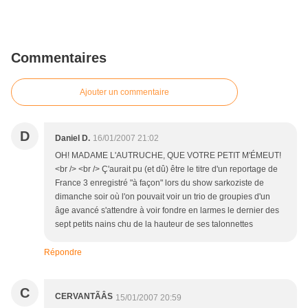
Commentaires
Ajouter un commentaire
D
Daniel D.
16/01/2007 21:02
OH! MADAME L'AUTRUCHE, QUE VOTRE PETIT M'ÉMEUT!
<br /> <br /> Ç'aurait pu (et dû) être le titre d'un reportage de
France 3 enregistré "à façon" lors du show sarkoziste de
dimanche soir où l'on pouvait voir un trio de groupies d'un
âge avancé s'attendre à voir fondre en larmes le dernier des
sept petits nains chu de la hauteur de ses talonnettes
Répondre
C
CERVANTÃÂS
15/01/2007 20:59