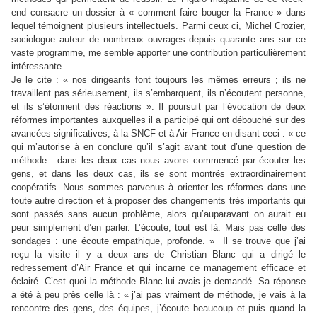
end consacre un dossier à « comment faire bouger la France » dans
lequel témoignent plusieurs intellectuels. Parmi ceux ci, Michel Crozier,
sociologue auteur de nombreux ouvrages depuis quarante ans sur ce
vaste programme, me semble apporter une contribution particulièrement
intéressante.
Je le cite : « nos dirigeants font toujours les mêmes erreurs ; ils ne
travaillent pas sérieusement, ils s’embarquent, ils n’écoutent personne,
et ils s’étonnent des réactions ». Il poursuit par l’évocation de deux
réformes importantes auxquelles il a participé qui ont débouché sur des
avancées significatives, à la SNCF et à Air France en disant ceci : « ce
qui m’autorise à en conclure qu’il s’agit avant tout d’une question de
méthode : dans les deux cas nous avons commencé par écouter les
gens, et dans les deux cas, ils se sont montrés extraordinairement
coopératifs. Nous sommes parvenus à orienter les réformes dans une
toute autre direction et à proposer des changements très importants qui
sont passés sans aucun problème, alors qu’auparavant on aurait eu
peur simplement d’en parler. L’écoute, tout est là. Mais pas celle des
sondages : une écoute empathique, profonde. »
Il se trouve que j’ai
reçu la visite il y a deux ans de Christian Blanc qui a dirigé le
redressement d’Air France et qui incarne ce management efficace et
éclairé. C’est quoi la méthode Blanc lui avais je demandé. Sa réponse
a été à peu près celle là : « j’ai pas vraiment de méthode, je vais à la
rencontre des gens, des équipes, j’écoute beaucoup et puis quand la