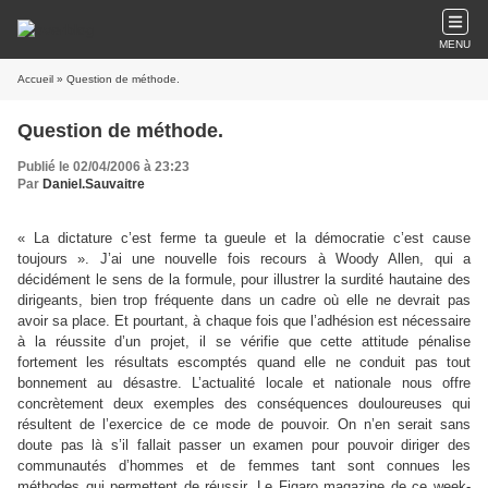
MENU
Accueil
» Question de méthode.
Question de méthode.
Publié le 02/04/2006 à 23:23
Par
Daniel.Sauvaitre
« La dictature c’est ferme ta gueule et la démocratie c’est cause
toujours ». J’ai une nouvelle fois recours à Woody Allen, qui a
décidément le sens de la formule, pour illustrer la surdité hautaine des
dirigeants, bien trop fréquente dans un cadre où elle ne devrait pas
avoir sa place. Et pourtant, à chaque fois que l’adhésion est nécessaire
à la réussite d’un projet, il se vérifie que cette attitude pénalise
fortement les résultats escomptés quand elle ne conduit pas tout
bonnement au désastre. L’actualité locale et nationale nous offre
concrètement deux exemples des conséquences douloureuses qui
résultent de l’exercice de ce mode de pouvoir. On n’en serait sans
doute pas là s’il fallait passer un examen pour pouvoir diriger des
communautés d’hommes et de femmes tant sont connues les
méthodes qui permettent de réussir. Le Figaro magazine de ce week-