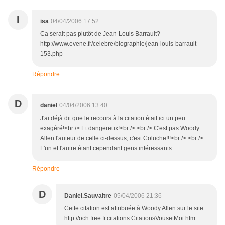
I
isa
04/04/2006 17:52
Ca serait pas plutôt de Jean-Louis Barrault?
http://www.evene.fr/celebre/biographie/jean-louis-barrault-
153.php
Répondre
D
daniel
04/04/2006 13:40
J'ai déjà dit que le recours à la citation était ici un peu
exagéré!<br /> Et dangereux!<br /> <br /> C'est pas Woody
Allen l'auteur de celle ci-dessus, c'est Coluche!!!<br /> <br />
L'un et l'autre étant cependant gens intéressants...
Répondre
D
Daniel.Sauvaitre
05/04/2006 21:36
Cette citation est attribuée à Woody Allen sur le site
http://och.free.fr.citations.CitationsVousetMoi.htm.