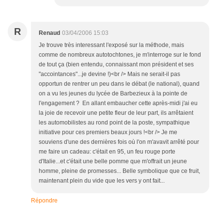
R
Renaud
03/04/2006 15:03
Je trouve très interessant l'exposé sur la méthode, mais
comme de nombreux autotochtones, je m'interroge sur le fond
de tout ça (bien entendu, connaissant mon président et ses
"accointances"...je devine !)<br /> Mais ne serait-il pas
opportun de rentrer un peu dans le débat (le national), quand
on a vu les jeunes du lycée de Barbezieux à la pointe de
l'engagement ? En allant embaucher cette après-midi j'ai eu
la joie de recevoir une petite fleur de leur part, ils arrêtaient
les automobilistes au rond point de la poste, sympathique
initiative pour ces premiers beaux jours !<br /> Je me
souviens d'une des dernières fois où l'on m'avavit arrêté pour
me faire un cadeau: c'était en 95, un feu rouge porte
d'Italie...et c'était une belle pomme que m'offrait un jeune
homme, pleine de promesses... Belle symbolique que ce fruit,
maintenant plein du vide que les vers y ont fait...
Répondre