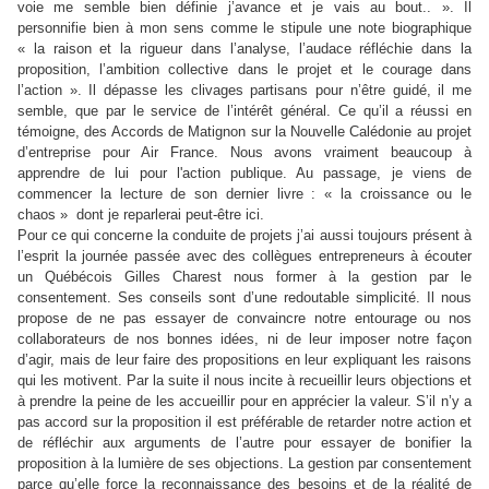
voie me semble bien définie j’avance et je vais au bout.. ». Il
personnifie bien à mon sens comme le stipule une note biographique
« la raison et la rigueur dans l’analyse, l’audace réfléchie dans la
proposition, l’ambition collective dans le projet et le courage dans
l’action ». Il dépasse les clivages partisans pour n’être guidé, il me
semble, que par le service de l’intérêt général. Ce qu’il a réussi en
témoigne, des Accords de Matignon sur la Nouvelle Calédonie au projet
d’entreprise pour Air France. Nous avons vraiment beaucoup à
apprendre de lui pour l'action publique. Au passage, je viens de
commencer la lecture de son dernier livre : « la croissance ou le
chaos »
dont je reparlerai peut-être ici.
Pour ce qui concerne la conduite de projets j’ai aussi toujours présent à
l’esprit la journée passée avec des collègues entrepreneurs à écouter
un Québécois Gilles Charest nous former à la gestion par le
consentement. Ses conseils sont d’une redoutable simplicité. Il nous
propose de ne pas essayer de convaincre notre entourage ou nos
collaborateurs de nos bonnes idées, ni de leur imposer notre façon
d’agir, mais de leur faire des propositions en leur expliquant les raisons
qui les motivent. Par la suite il nous incite à recueillir leurs objections et
à prendre la peine de les accueillir pour en apprécier la valeur. S’il n’y a
pas accord sur la proposition il est préférable de retarder notre action et
de réfléchir aux arguments de l’autre pour essayer de bonifier la
proposition à la lumière de ses objections. La gestion par consentement
parce qu’elle force la reconnaissance des besoins et de la réalité de