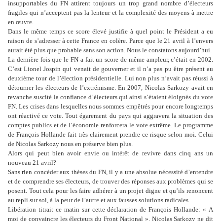
insupportables du FN attirent toujours un trop grand nombre d’électeurs
fragiles qui n’acceptent pas la lenteur et la complexité des moyens à mettre
en œuvre.
Dans le même temps ce score élevé justifie à quel point le Président a eu
raison de s’adresser à cette France en colère. Parce que le 21 avril à l’envers
aurait été plus que probable sans son action. Nous le constatons aujourd’hui.
La dernière fois que le FN a fait un score de même ampleur, c’était en 2002.
C’est Lionel Jospin qui venait de gouverner et il n’a pas pu être présent au
deuxième tour de l’élection présidentielle. Lui non plus n’avait pas réussi à
détourner les électeurs de l’extrémisme. En 2007, Nicolas Sarkozy avait en
revanche suscité la confiance d’électeurs qui ainsi s’étaient éloignés du vote
FN. Les crises dans lesquelles nous sommes empêtrés pour encore longtemps
ont réactivé ce vote. Tout égarement du pays qui aggravera la situation des
comptes publics et de l’économie renforcera le vote extrême. Le programme
de François Hollande fait très clairement prendre ce risque selon moi. Celui
de Nicolas Sarkozy nous en préserve bien plus.
Alors qui peut bien avoir envie ou intérêt de revivre dans cinq ans un
nouveau 21 avril?
Sans rien concéder aux thèses du FN, il y a une absolue nécessité d’entendre
et de comprendre ses électeurs, de trouver des réponses aux problèmes qui se
posent. Tout cela pour les faire adhérer à un projet digne et qu’ils renoncent
au repli sur soi, à la peur de l’autre et aux fausses solutions radicales.
Libération titrait ce matin sur cette déclaration de François Hollande: « A
moi de convaincre les électeurs du Front National ». Nicolas Sarkozy ne dit