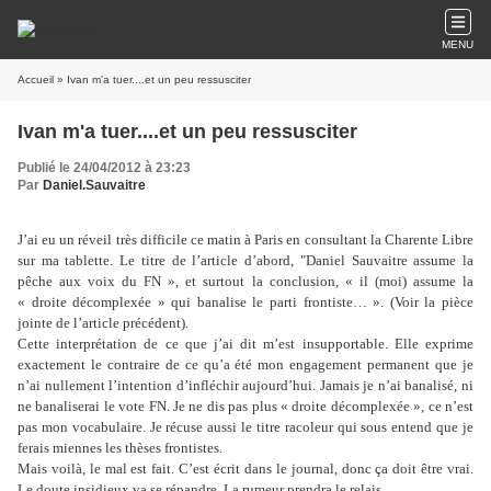
MENU
Accueil
» Ivan m'a tuer....et un peu ressusciter
Ivan m'a tuer....et un peu ressusciter
Publié le 24/04/2012 à 23:23
Par
Daniel.Sauvaitre
J’ai eu un réveil très difficile ce matin à Paris en consultant la Charente
Libre
sur ma tablette. Le titre de l’article d’abord, "Daniel Sauvaitre assume
la
pêche aux voix du FN », et surtout la conclusion, « il (moi) assume la
« droite décomplexée » qui banalise le parti frontiste… ». (Voir la pièce
jointe de l’article précédent).
Cette interprétation de ce que j’ai dit m’est insupportable. Elle exprime
exactement le contraire de ce qu’a été mon engagement permanent que je
n’ai nullement l’intention d’infléchir aujourd’hui. Jamais je n’ai banalisé, ni
ne banaliserai le vote FN. Je ne dis pas plus « droite décomplexée », ce n’est
pas mon vocabulaire. Je récuse aussi le titre racoleur qui sous entend que je
ferais miennes les thèses frontistes.
Mais voilà, le mal est fait. C’est écrit dans le journal, donc ça doit être vrai.
Le doute insidieux va se répandre. La rumeur prendra le relais.