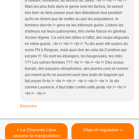
à Guéant, Hortefeux, au service de Sarko. <br /> <br /> <br />
Mais les plus forts dans le genre sont les fachos, ils savent
très bien se faire passer pour des libérateurs tout pendant
qu'ils ne rêvent que de mettre au pas les populations. le
bonheur des<br /> gens ne les intéresse guère. Listons les
d'ailleurs sur leurs patronymes, très vieille france en général.
Ancien régime. Ce sont des bêtes à l'affut, des loups déguisés
en mère-grand...<br /> <br /> <br /> Tu dis avoir été surpris du
score FN à Reignac, mais quoi dire de celui de Condéon qui
est pire !!! Où sont les étrangers, les bougnoules, les cités
??? Les usines fermées ??? <br /> <br /> <br /> Des ruraux
banals, des paysans xénophobes, des jeunes cons et connes
qui voient qu'ils ne pourront avoir leur putin de bagnole qui
fait vroum !!!<br /> <br /> <br /> <br /> <br /> <br /> Je dis
comme Laurence, il faut lutter contre cette peste.<br /> <br />
<br /> <br />
Répondre
< La Charente Libre
Objectif régulation >
assume la manipulation