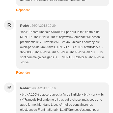
Répondre
R
RedArt
26/04/2012 10:29
<br /> Encore une fois SARKOZY pris sur le fait en train de
MENTIR !<br /> <br /> <br /> http://www.lemonde.fr/election-
presidentielle-2012/article/2012/04/26/nicolas-sarkozy-nie-
avoir-parle-de-vrai-travail_1691217_1471069.html#xtor=AL-
32280308<br /> <br /> <br /> <br /> <br /> <br /> eh oui .... ils
sont comme ça ces gens là .... MENTEURS!<br /> <br /> <br />
<br />
Répondre
R
RedArt
26/04/2012 10:16
<br /> A 100% d'accord avec la fin de l'article :<br /> <br /> <br
/> "François Hollande ne dit pas autre chose, mais sous une
autre forme, hier dans Libé: «A moi de convaincre les
électeurs du Front national». La différence, c'est que, pour