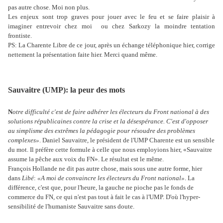
pas autre chose. Moi non plus.
Les enjeux sont trop graves pour jouer avec le feu et se faire plaisir à
imaginer entrevoir chez moi
ou chez Sarkozy la moindre tentation
frontiste.
PS: La Charente Libre de ce jour, après un échange téléphonique hier, corrige
nettement la présentation faite hier. Merci quand même.
Sauvaitre (UMP): la peur des mots
N
otre difficulté c'est de faire adhérer les électeurs du Front national à des
solutions républicaines contre la crise et la désespérance. C'est d'opposer
au simplisme des extrêmes la pédagogie pour résoudre des problèmes
complexes»
. Daniel Sauvaitre, le président de l'UMP Charente est un sensible
du mot. Il préfère cette formule à celle que nous employions hier, «Sauvaitre
assume la pêche aux voix du FN». Le résultat est le même.
François Hollande ne dit pas autre chose, mais sous une autre forme, hier
dans
Libé
:
«A moi de convaincre les électeurs du Front national»
. La
différence, c'est que, pour l'heure, la gauche ne pioche pas le fonds de
commerce du FN, ce qui n'est pas tout à fait le cas à l'UMP. D'où l'hyper-
sensibilité de l'humaniste Sauvaitre sans doute.