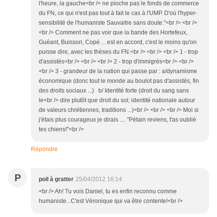
l'heure, la gauche<br /> ne pioche pas le fonds de commerce
du FN, ce qui n'est pas tout à fait le cas à l'UMP. D'où l'hyper-
sensibilité de l'humaniste Sauvaitre sans doute."<br /> <br />
<br /> Comment ne pas voir que la bande des Hortefeux,
Guéant, Buisson, Copé ... est en accord, c'est le moins qu'on
puisse dire, avec les thèses du FN.<br /> <br /> <br /> 1 - trop
d'assistés<br /> <br /> <br /> 2 - trop d'immigrés<br /> <br />
<br /> 3 - grandeur de la nation qui passe par : a/dynamisme
économique (donc tout le monde au boulot pas d'assistés, fin
des droits sociaux ...) b/ Identité forte (droit du sang sans
le<br /> dire plutôt que droit du sol; identité nationale autour
de valeurs chrétiennes, traditions ...)<br /> <br /> <br /> Moi si
j'étais plus courageux je dirais .... "Pétain reviens, t'as oublié
tes chiens!"<br />
Répondre
P
poil à gratter
25/04/2012 16:14
<br /> Ah! Tu vois Daniel, tu es enfin reconnu comme
humaniste...C'est Véronique qui va être contente!<br />