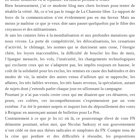
Bien heureusement, j’ai ce modeste blog mes chers lecteurs pour tenter de
rétablir la vérité. Ah, ce n’est pas le tirage de La Charente
libre. Le rapport de
force de la communication n’est évidemment pas en ma faveur. Mais au
moins je maîtrise ce que je veux dire sans passer quelquefois par le filtre des
croyances et des militantismes.
Je sais les craintes liées à la mondialisation et aux profondes mutations que
nous vivons. La perte de compétitivité, les délocalisations, les cessations
d’activité, le chômage, les normes qui se durcissent sans cesse, l’énergie
chère, les loyers inaccessibles, la difficulté de boucler les fins de mois,
l’épargne menacée, les vols, l’insécurité, les changements technologiques
qui excluent ceux qui ne s’adaptent pas, les impôts toujours en hausse, le
coût de la solidarité pour les exclus, les remises en cause des habitudes et des
modes de vie, la misère des autres venus d’ailleurs qui se rapproche, les
affaires, les très faibles revenus, les très hauts revenus, la spéculation, autant
de sujets dont j’entends parler chaque jour en sillonnant la campagne.
Pourtant je n’ai pas voulu croire ceux qui me disaient que ces désarrois, ces
peurs, ces colères, ces incompréhensions s’exprimeraient par un vote
extrême. J’ai été le premier surpris et inquiet lors du dépouillement des votes
à Reignac en annonçant autant de bulletins pour Le Pen.
Contrairement à ce que je lis ici où là, ce pourcentage élevé de vote FN
démontre pourtant, selon moi, que Nicolas Sarkozy et son gouvernement
n’ont cédé en rien aux thèses radicales et simplistes du FN. Compte tenu de
la crise qui perdure et des difficultés à résoudre, les propositions