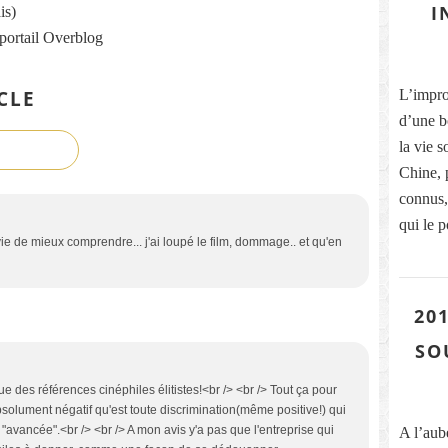
I
is)
 portail Overblog
CLE
L’improb
d’une b
la vie s
Chine, 
connus, 
qui le p
e de mieux comprendre... j'ai loupé le film, dommage.. et qu'en
201
SO
ue des références cinéphiles élitistes!<br /> <br /> Tout ça pour
solument négatif qu'est toute discrimination(même positive!) qui
e "avancée".<br /> <br /> A mon avis y'a pas que l'entreprise qui
A l’aub