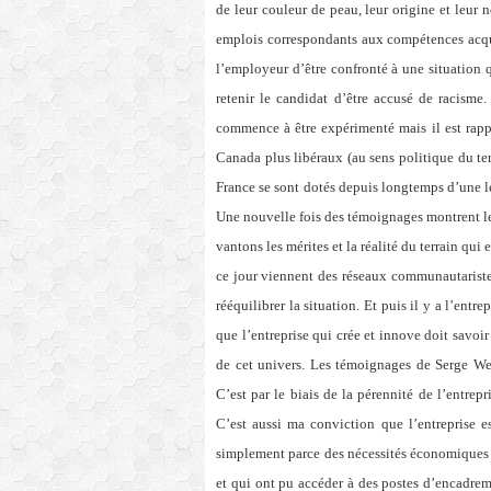
de leur couleur de peau, leur origine et leur
emplois correspondants aux compétences acquis
l’employeur d’être confronté à une situation q
retenir le candidat d’être accusé de racism
commence à être expérimenté mais il est rap
Canada plus libéraux (au sens politique du ter
France se sont dotés depuis longtemps d’une lég
Une nouvelle fois des témoignages montrent le 
vantons les mérites et la réalité du terrain qui 
ce jour viennent des réseaux communautaristes
rééquilibrer la situation. Et puis il y a l’entr
que l’entreprise qui crée et innove doit savoir
de cet univers. Les témoignages de Serge Wei
C’est par le biais de la pérennité de l’entrep
C’est aussi ma conviction que l’entreprise es
simplement parce des nécessités économiques y
et qui ont pu accéder à des postes d’encadrem