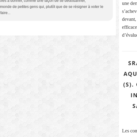
aciles à donner, comme une façon de se dédouanner,
une dern
 monde de petites gens qui, plutôt que de se résigner à voter le
s’acheve
aire...
devant,
efficace
d’évalue
SR
AQU
(S)
I
S
Les con