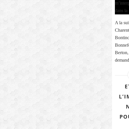
A la sui
Charent
Bontinc
Bonnefo
Berton,
demande
E
L’
PO