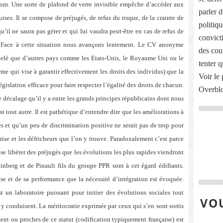
 nom. Une sorte de plafond de verre invisible empêche d’accéder aux
parler 
es. Il se compose de préjugés, de refus du risque, de la crainte de
politiq
u’il ne saura pas gérer et qui lui vaudra peut-être en cas de refus de
convict
e. Face à cette situation nous avançons lentement. Le CV anonyme
des cou
pelé que d’autres pays comme les Etats-Unis, le Royaume Uni ou le
tenter 
me qui vise à garantir effectivement les droits des individus) que
la
Voir le 
islation efficace pour faire respecter l’égalité des droits de chacun.
Overbl
décalage qu’il y a entre les grands principes républicains dont nous
est tout autre. Il est pathétique d’entendre dire que les améliorations à
 et qu’un peu de discrimination positive ne serait pas de trop pour
eprise et les défricheurs que l’on y trouve. Paradoxalement c’est parce
 se libérer des préjugés que les évolutions les plus rapides viendront
nberg et de Pinault fils du groupe PPR sont à cet égard édifiants.
rise et de sa performance que la nécessité d’intégration est évoquée.
t un laboratoire puissant pour initier des évolutions sociales tout
VOU
 conduisent. La méritocratie exprimée par ceux qui s’en sont sortis
ent ou proches de ce statut (codification typiquement française) est