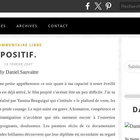
GES
ARCHIVES
CONTACT
OMMENTAIRE LIBRE
POSITIF.
19 FÉVRIER 2007
By Daniel.Sauvaitre
ne petite appréhension ce soir quant à ma capacité à rester éveillé
t déjà arrivé, le film projeté s’avérait être un peu difficile. J’ai su
alisé par Yamina Benguigui qui s’intitule « le plafond de verre, les
D
je perde courage. Le sujet traité est grave. A formation, compétence et
immigration n’accèdent que très rarement encore à l’entretien
poignants, douloureux. Les premiers récits de ce documentaire
udes brillantes découvrent que leur diplôme est secondaire au regard
Je tien