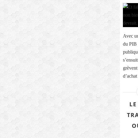
Avec un
du PIB 
publiqu
s’ensuit
grèvent
d’achat 
LE
TR
O