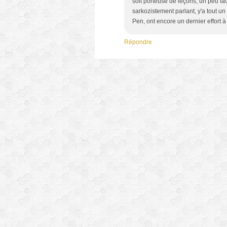
soit porteuse de leçons, un peu f
sarkozistement parlant, y'a tout un
Pen, ont encore un dernier effort à f
Répondre