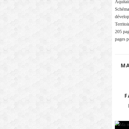
Aquitai
Schéma
dévelop
Territo
205 pag
pages p
MA
F