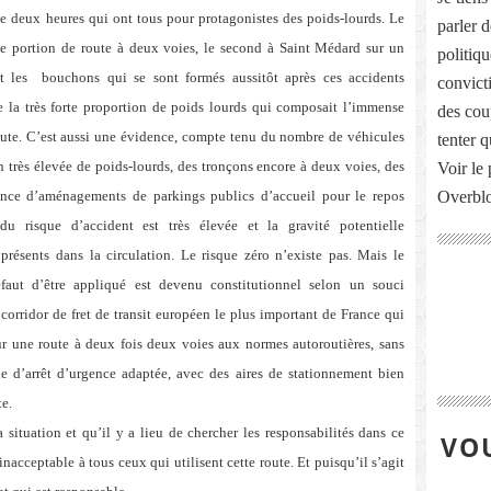
 de deux heures qui ont tous pour protagonistes des poids-lourds. Le
parler 
ne portion de route à deux voies, le second à Saint Médard sur un
politiq
t les
bouchons qui se sont formés aussitôt après ces accidents
convict
 la très forte proportion de poids lourds qui composait l’immense
des cou
 route. C’est aussi une évidence, compte tenu du nombre de véhicules
tenter 
n très élevée de poids-lourds, des tronçons encore à deux voies, des
Voir le 
sence d’aménagements de parkings publics d’accueil pour le repos
Overbl
 du risque d’accident est très élevée et la gravité potentielle
présents dans la circulation. Le risque zéro n’existe pas. Mais le
aut d’être appliqué est devenu constitutionnel selon un souci
 corridor de fret de transit européen le plus important de France qui
sur une route à deux fois deux voies aux normes autoroutières, sans
e d’arrêt d’urgence adaptée, avec des aires de stationnement bien
te.
 situation et qu’il y a lieu de chercher les responsabilités dans ce
VOU
nacceptable à tous ceux qui utilisent cette route. Et puisqu’il s’agit