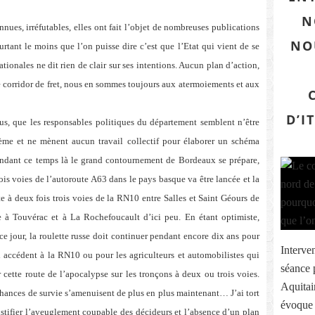
N
ues, irréfutables, elles ont fait l’objet de nombreuses publications
NO
rtant le moins que l’on puisse dire c’est que l’Etat qui vient de se
tionales ne dit rien de clair sur ses intentions. Aucun plan d’action,
e corridor de fret, nous en sommes toujours aux atermoiements et aux
D’I
lus, que les responsables politiques du département semblent n’être
ème et ne mènent aucun travail collectif pour élaborer un schéma
ndant ce temps là le grand contournement de Bordeaux se prépare,
ois voies de l’autoroute A63 dans le pays basque va être lancée et la
e à deux fois trois voies de la RN10 entre Salles et Saint Géours de
 à Touvérac et à La Rochefoucault d’ici peu. En étant optimiste,
e jour, la roulette russe doit continuer pendant encore dix ans pour
Interve
i accédent à la RN10 ou pour les agriculteurs et automobilistes qui
séance 
cette route de l’apocalypse sur les tronçons à deux ou trois voies.
Aquitai
chances de survie s’amenuisent de plus en plus maintenant… J’ai tort
évoque c
ustifier l’aveuglement coupable des décideurs et l’absence d’un plan