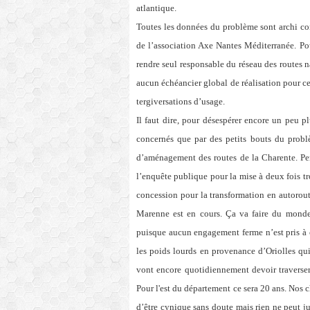
atlantique.
Toutes les données du problème sont archi conn
de l’association Axe Nantes Méditerranée. Pou
rendre seul responsable du réseau des routes na
aucun échéancier global de réalisation pour c
tergiversations d’usage.
Il faut dire, pour désespérer encore un peu p
concernés que par des petits bouts du probl
d’aménagement des routes de la Charente. Pe
l’enquête publique pour la mise à deux fois tr
concession pour la transformation en autorout
Marenne est en cours. Ça va faire du monde
puisque aucun engagement ferme n’est pris à c
les poids lourds en provenance d’Oriolles qu
vont encore quotidiennement devoir traverser 
Pour l'est du département ce sera 20 ans. Nos 
d’être cynique sans doute mais rien ne peut j