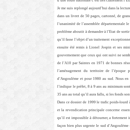
d’une route nationale c’est très clairement l’Et
Je me suis replongé aujourd’hui dans la lectur
dans un livret de 50 pages, cartonné, de grand
l’unanimité de l’assemblée départementale le 
problème aboutit à demander à l’Etat de sorti
qu’il fasse l’objet d’un traitement exceptionne
ensuite été remis à Lionel Jospin et ses min
gouvernement que ceux qui ont suivi ne sembl
de l’A10 par Saintes en 1971 de bonnes résol
l’aménagement du territoire de l’époque 
d’Angoulème et pour 1980 au sud. Nous en 
l’indique le préfet, 8 à 9 ans au minimum sont
35 ans au total qu’il aura fallu, si les fonds son
Dans ce dossier de 1999 le trafic poids-lourd
et la revendication principale concerne essent
qu’il est impossible à détourner, a fortement
façon bien plus urgente le sud d’Angoulème et