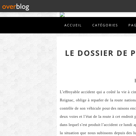
ACCUEIL
CATÉGORIES
PA
LE DOSSIER DE 
L’effroyable accident qui a coûté la vie à c
Reignac, oblige à reparler de la route nation
contrôle de son véhicule pour des raisons enc
deux voies et l’état de la route à cet endroi
dans lequel s’est produit l’accident ce lundi a
la situation que nous subissons depuis des l