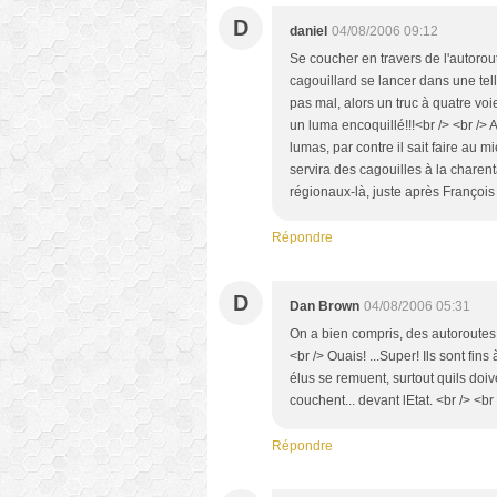
D
daniel
04/08/2006 09:12
Se coucher en travers de l'autoro
cagouillard se lancer dans une tel
pas mal, alors un truc à quatre voi
un luma encoquillé!!!<br /> <br />
lumas, par contre il sait faire au m
servira des cagouilles à la charen
régionaux-là, juste après Franço
Répondre
D
Dan Brown
04/08/2006 05:31
On a bien compris, des autoroutes
<br /> Ouais! ...Super! Ils sont fin
élus se remuent, surtout quils doi
couchent... devant lEtat. <br /> <br
Répondre