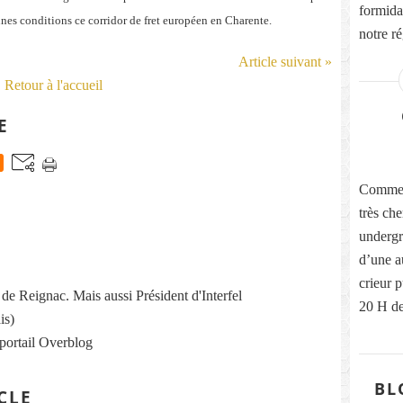
formidab
nes conditions ce corridor de fret européen en Charente.
notre ré
Article suivant »
Retour à l'accueil
E
Comme v
très che
undergr
d’une a
crieur 
re de Reignac. Mais aussi Président d'Interfel
20 H de 
is)
 portail Overblog
BL
CLE