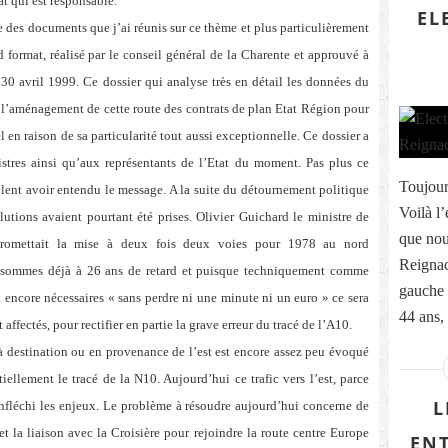
at qui est responsable.
EL
e des documents que j’ai réunis sur ce thème et plus particulièrement
 format, réalisé par le conseil général de la Charente et approuvé à
30 avril 1999. Ce dossier qui analyse très en détail les données du
r l’aménagement de cette route des contrats de plan Etat Région pour
l en raison de sa particularité tout aussi exceptionnelle. Ce dossier a
istres ainsi qu’aux représentants de l’Etat du moment. Pas plus ce
Toujour
ent avoir entendu le message. A la suite du détournement politique
Voilà l
utions avaient pourtant été prises. Olivier Guichard le ministre de
que nou
promettait la mise à deux fois deux voies pour 1978 au nord
Reignac
sommes déjà à 26 ans de retard et puisque techniquement comme
gauche 
 encore nécessaires « sans perdre ni une minute ni un euro » ce sera
44 ans,
t affectés, pour rectifier en partie la grave erreur du tracé de l’A10.
 à destination ou en provenance de l’est est encore assez peu évoqué
iellement le tracé de la N10. Aujourd’hui ce trafic vers l’est, parce
L
 infléchi les enjeux. Le problème à résoudre aujourd’hui concerne de
 la liaison avec la Croisière pour rejoindre la route centre Europe
ENT