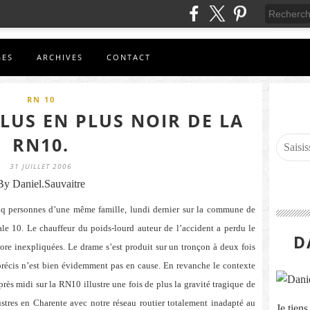
GES
ARCHIVES
CONTACT
RN 10
PLUS EN PLUS NOIR DE LA
RN10.
31 JUILLET 2006
By Daniel.Sauvaitre
inq personnes d’une même famille, lundi dernier sur la commune de
ale 10. Le chauffeur du poids-lourd auteur de l’accident a perdu le
D
ore inexpliquées. Le drame s’est produit sur un tronçon à deux fois
t précis n’est bien évidemment pas en cause. En revanche le contexte
près midi sur la RN10 illustre une fois de plus la gravité tragique de
ustres en Charente avec notre réseau routier totalement inadapté au
Je tien