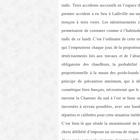
trafic. Trois accidents successifs en l’espace
premier accident a eu lieu à Ladiville sur u
tronçon à trois voies. Les ralentissements e
permettaient de constater comme à l’habitude
trafic de ce lundi. C’est l’ordinaire de cette
qui l’empruntent chaque jour, de la proportio
rétrécissements liés aux travaux et de l’ab
obligatoire des chauffeurs, la probabilité
proportionnelle à la masse des poids-lourds 
principe de précaution minimum, qui à déf
cosmétique bien français, nécessiterait que le
traverse la Charente du sud à l’est se fasse 
traversées à niveau possibles, avec une band
réparties et calibrées pour cette situation inédi
C’est bien là que réside la monstruosité de la
choix délibéré d’imposer un niveau de risque i