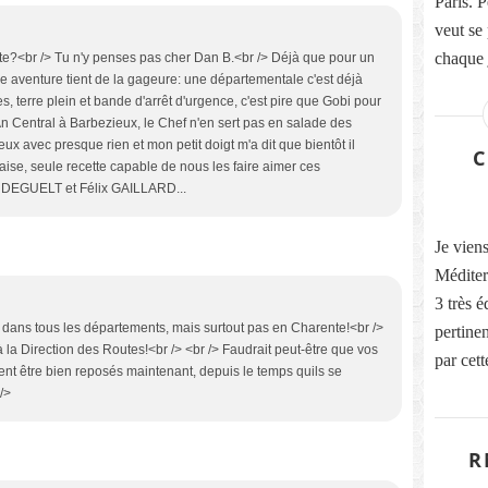
Paris. 
veut se 
chaque j
ute?<br /> Tu n'y penses pas cher Dan B.<br /> Déjà que pour un
le aventure tient de la gageure: une départementale c'est déjà
es, terre plein et bande d'arrêt d'urgence, c'est pire que Gobi pour
 An Central à Barbezieux, le Chef n'en sert pas en salade des
ieux avec presque rien et mon petit doigt m'a dit que bientôt il
C
taise, seule recette capable de nous les faire aimer ces
is DEGUELT et Félix GAILLARD...
Je vien
Méditer
3 très é
 dans tous les départements, mais surtout pas en Charente!<br />
pertine
s à la Direction des Routes!<br /> <br /> Faudrait peut-être que vos
par cett
vent être bien reposés maintenant, depuis le temps quils se
 />
R