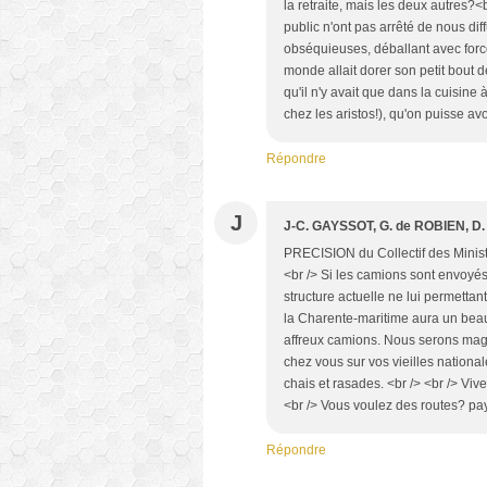
la retraite, mais les deux autres?<
public n'ont pas arrêté de nous dif
obséquieuses, déballant avec force
monde allait dorer son petit bout d
qu'il n'y avait que dans la cuisine
chez les aristos!), qu'on puisse avo
Répondre
J
J-C. GAYSSOT, G. de ROBIEN, 
PRECISION du Collectif des Minist
<br /> Si les camions sont envoyés 
structure actuelle ne lui permettant
la Charente-maritime aura un beau 
affreux camions. Nous serons magn
chez vous sur vos vieilles nationa
chais et rasades. <br /> <br /> Vi
<br /> Vous voulez des routes? pa
Répondre