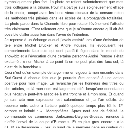
symboliquement plus fort. La photo ne retient volontairement que mes
trois collègues à la tribune. Pour ma part je suis soigneusement effacé
de la photo,
coupé avec les bons vieux ciseaux de la censure selon
les méthodes très prisées dans les écoles de la propagande totalitaire.
La photo parue dans la Charente libre pour relater l’événement l’atteste
très clairement. C’est tellement gros que je m’étonne encore qu’il ait été
possible d’aller aussi loin dans l’aveu de l’intention.
Je repense à un échange auquel j’avais assisté lors d’une émission de
télé entre Michel Drucker et André Pousse. Ils évoquaient les
comportements faux-culs qui sont paraît-il légion dans le monde du
show-biz et à l’évocation d’une certaine personne André Pousse s’était
exclamé : « non Michel à ce point là on ne peut plus dire faux-cul, là
c’est de la franchise ».
Ceci n’est qu’un exemple de la gomme en vigueur à mon encontre dans
Sud-Ouest à chaque fois que je pourrais être associé à une action
positive pour mon image. En revanche j’ai les honneurs des titres ou
des articles, et là mon nom est largement cité, lorsqu’une connotation
plus négative peut-être associée à ma tronche et à mon nom. Et quand
je suis cité mon expression est calamiteuse et j’ai l’air débile. Je
er
repense entre autre à l’article publié quelque temps plus tôt le 1
octobre et intitulé : « Montgolfières. Après neuf ans de fidélité, la
communauté de communes Barbezieux-Baignes-Brossac renonce à
s’offrir l’envol de la coupe d’Europe ». Et en plus gros encore : « la
CC3B se désengage ». Sur un quart de la première page en couleur du