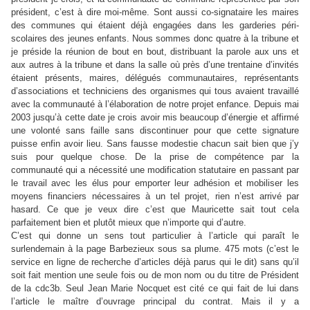
président, c’est à dire moi-même. Sont aussi co-signataire les maires
des communes qui étaient déjà engagées dans les garderies péri-
scolaires des jeunes enfants. Nous sommes donc quatre à la tribune et
je préside la réunion de bout en bout, distribuant la parole aux uns et
aux autres à la tribune et dans la salle où près d’une trentaine d’invités
étaient présents, maires, délégués communautaires, représentants
d’associations et techniciens des organismes qui tous avaient travaillé
avec la communauté à l’élaboration de notre projet enfance. Depuis mai
2003 jusqu’à cette date je crois avoir mis beaucoup d’énergie et affirmé
une volonté sans faille sans discontinuer pour que cette signature
puisse enfin avoir lieu. Sans fausse modestie chacun sait bien que j’y
suis pour quelque chose. De la prise de compétence par la
communauté qui a nécessité une modification statutaire en passant par
le travail avec les élus pour emporter leur adhésion et mobiliser les
moyens financiers nécessaires à un tel projet, rien n’est arrivé par
hasard. Ce que je veux dire c’est que Mauricette sait tout cela
parfaitement bien et plutôt mieux que n’importe qui d’autre.
C’est qui donne un sens tout particulier à l’article qui paraît le
surlendemain à la page Barbezieux sous sa plume. 475 mots (c’est le
service en ligne de recherche d’articles déjà parus qui le dit) sans qu’il
soit fait mention une seule fois ou de mon nom ou du titre de Président
de la cdc3b. Seul Jean Marie Nocquet est cité ce qui fait de lui dans
l’article le maître d’ouvrage principal du contrat. Mais il y a