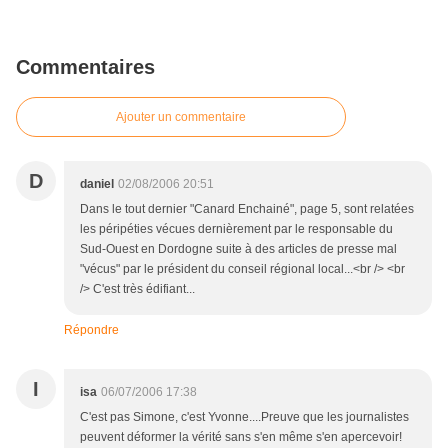
Commentaires
Ajouter un commentaire
D
daniel
02/08/2006 20:51
Dans le tout dernier "Canard Enchainé", page 5, sont relatées
les péripéties vécues dernièrement par le responsable du
Sud-Ouest en Dordogne suite à des articles de presse mal
"vécus" par le président du conseil régional local...<br /> <br
/> C'est très édifiant...
Répondre
I
isa
06/07/2006 17:38
C'est pas Simone, c'est Yvonne....Preuve que les journalistes
peuvent déformer la vérité sans s'en même s'en apercevoir!