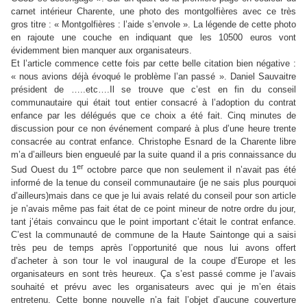
carnet intérieur Charente, une photo des montgolfières avec ce très
gros titre : « Montgolfières : l’aide s’envole ». La légende de cette photo
en rajoute une couche en indiquant que les 10500 euros vont
évidemment bien manquer aux organisateurs.
Et l’article commence cette fois par cette belle citation bien négative :
« nous avions déjà évoqué le problème l’an passé ». Daniel Sauvaitre
président de …..etc….Il se trouve que c’est en fin du conseil
communautaire qui était tout entier consacré à l’adoption du contrat
enfance par les délégués que ce choix a été fait. Cinq minutes de
discussion pour ce non événement comparé à plus d’une heure trente
consacrée au contrat enfance. Christophe Esnard de la Charente libre
m’a d’ailleurs bien engueulé par la suite quand il a pris connaissance du
er
Sud Ouest du 1
octobre parce que non seulement il n’avait pas été
informé de la tenue du conseil communautaire (je ne sais plus pourquoi
d’ailleurs)mais dans ce que je lui avais relaté du conseil pour son article
je n’avais même pas fait état de ce point mineur de notre ordre du jour,
tant j’étais convaincu que le point important c’était le contrat enfance.
C’est la communauté de commune de la Haute Saintonge qui a saisi
très peu de temps après l’opportunité que nous lui avons offert
d’acheter à son tour le vol inaugural de la coupe d’Europe et les
organisateurs en sont très heureux. Ça s’est passé comme je l’avais
souhaité et prévu avec les organisateurs avec qui je m’en étais
entretenu. Cette bonne nouvelle n’a fait l’objet d’aucune couverture