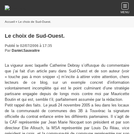
MENU
Accueil
» Le choix de Sud-Ouest.
Le choix de Sud-Ouest.
Publié le 02/07/2006 à 17:35
Par
Daniel.Sauvaitre
La vigueur avec laquelle Catherine Debray s’offusque du commentaire
que j’ai fait d’un article paru dans Sud-Ouest et de son auteur (voir
« touche pas à mon snipper ») m’incite à attirer votre attention, chers
lecteurs de ce blog, sur un exemple concret d’information
volontairement incomplète qui est le point culminant d’une stratégie
partisane engagée depuis de longs mois contre moi par Mauricette
Boutin et qui est, semble t’il, parfaitement assumée par la rédaction.
Petit rappel des faits. Le jeudi 24 novembre 2005 a lieu dans les locaux
de la communauté de communes des 3B à Touvérac la signature
officielle du contrat enfance entre les différents partenaires. Il s’agit de
la CAF représentée par Jean Marie Nocquet son président et par son
directeur Elie Allouch, la MSA représentée par Louis Du Réau, vice
président je crois, et la communauté de commune représentée par son