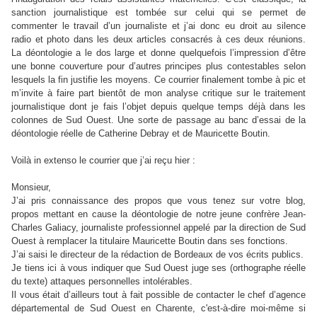
sanction journalistique est tombée sur celui qui se permet de
commenter le travail d’un journaliste et j’ai donc eu droit au silence
radio et photo dans les deux articles consacrés à ces deux réunions.
La déontologie a le dos large et donne quelquefois l’impression d’être
une bonne couverture pour d’autres principes plus contestables selon
lesquels la fin justifie les moyens. Ce courrier finalement tombe à pic et
m’invite à faire part bientôt de mon analyse critique sur le traitement
journalistique dont je fais l’objet depuis quelque temps déjà dans les
colonnes de Sud Ouest. Une sorte de passage au banc d’essai de la
déontologie réelle de Catherine Debray et de Mauricette Boutin.
Voilà in extenso le courrier que j’ai reçu hier :
Monsieur,
J’ai pris connaissance des propos que vous tenez sur votre blog,
propos mettant en cause la déontologie de notre jeune confrère Jean-
Charles Galiacy, journaliste professionnel appelé par la direction de Sud
Ouest à remplacer la titulaire Mauricette Boutin dans ses fonctions.
J’ai saisi le directeur de la rédaction de Bordeaux de vos écrits publics.
Je tiens ici à vous indiquer que Sud Ouest juge ses (orthographe réelle
du texte) attaques personnelles intolérables.
Il vous était d’ailleurs tout à fait possible de contacter le chef d’agence
départemental de Sud Ouest en Charente, c'est-à-dire moi-même si