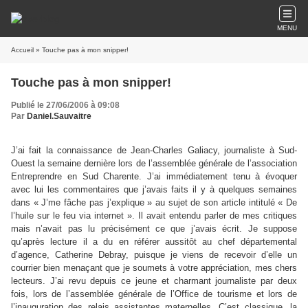
MENU
Accueil
» Touche pas à mon snipper!
Touche pas à mon snipper!
Publié le 27/06/2006 à 09:08
Par
Daniel.Sauvaitre
J’ai fait la connaissance de Jean-Charles Galiacy, journaliste à Sud-
Ouest la semaine dernière lors de l’assemblée générale de l’association
Entreprendre en Sud Charente. J’ai immédiatement tenu à évoquer
avec lui les commentaires que j’avais faits il y à quelques semaines
dans « J’me fâche pas j’explique » au sujet de son article intitulé « De
l’huile sur le feu via internet ». Il avait entendu parler de mes critiques
mais n’avait pas lu précisément ce que j’avais écrit. Je suppose
qu’après lecture il a du en référer aussitôt au chef départemental
d’agence, Catherine Debray, puisque je viens de recevoir d’elle un
courrier bien menaçant que je soumets à votre appréciation, mes chers
lecteurs. J’ai revu depuis ce jeune et charmant journaliste par deux
fois, lors de l’assemblée générale de l’Office de tourisme et lors de
l’inauguration des relais assistantes maternelles. C’est classique, la