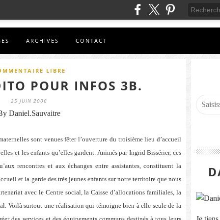
GES
ARCHIVES
CONTACT
OMMENTAIRE LIBRE
DITO POUR INFOS 3B.
25 JUIN 2006
By Daniel.Sauvaitre
aternelles sont venues fêter l’ouverture du troisième lieu d’accueil
es et les enfants qu’elles gardent. Animés par Ingrid Bissérier, ces
qu’aux rencontres et aux échanges entre assistantes, constituent la
D
ccueil et la garde des très jeunes enfants sur notre territoire que nous
nariat avec le Centre social, la Caisse d’allocations familiales, la
al. Voilà surtout une réalisation qui témoigne bien à elle seule de la
Je tien
réer des services et des équipements communs destinés à tous leurs