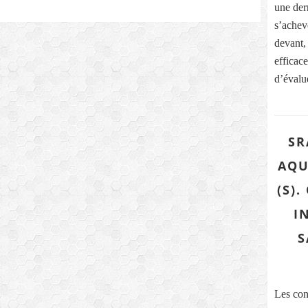
une dern
s’acheve
devant,
efficace
d’évalue
SR
AQU
(S)
I
S
Les con