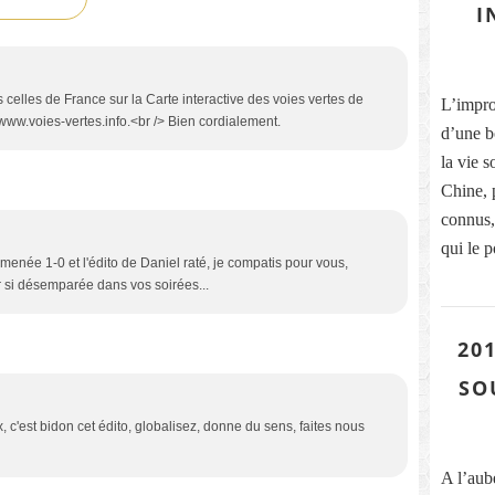
I
s celles de France sur la Carte interactive des voies vertes de
L’improb
//www.voies-vertes.info.<br /> Bien cordialement.
d’une b
la vie s
Chine, 
connus, 
qui le p
e menée 1-0 et l'édito de Daniel raté, je compatis pour vous,
si désemparée dans vos soirées...
201
SO
 c'est bidon cet édito, globalisez, donne du sens, faites nous
A l’aub