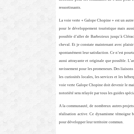
ressortissants.
La voie verte « Galope Chopine » est un autr
pour le développement touristique mais aussi 
possible d’aller de Barbezieux jusqu’à Clérac 
cheval. Et je constate maintenant avec plaisi
spontanément leur satisfaction. Ce n’est pou
aussi attrayante et originale que possible. L’
ravissement pour les promeneurs. Des liaisons 
les curiosités locales, les services et les héb
voie verte Galope Chopine doit devenir le mai
notoriété sera relayée par tous les guides spé
A la communauté, de nombreux autres projets 
réalisation active. Ce dynamisme témoigne 
pour développer leur territoire commun.