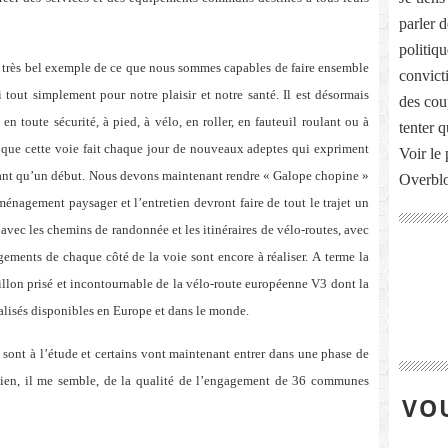
parler 
politiq
e très bel exemple de ce que nous sommes capables de faire ensemble
convict
tout simplement pour notre plaisir et notre santé. Il est désormais
des cou
en toute sécurité, à pied, à vélo, en roller, en fauteuil roulant ou à
tenter 
r que cette voie fait chaque jour de nouveaux adeptes qui expriment
Voir le 
rtant qu’un début. Nous devons maintenant rendre « Galope chopine »
Overbl
aménagement paysager et l’entretien devront faire de tout le trajet un
avec les chemins de randonnée et les itinéraires de vélo-routes, avec
ergements de chaque côté de la voie sont encore à réaliser.
A terme la
llon prisé et incontournable de la vélo-route européenne V3 dont la
cialisés disponibles en Europe et dans le monde.
sont à l’étude et certains vont maintenant entrer dans une phase de
bien, il me semble, de la qualité de l’engagement de 36 communes
VOU