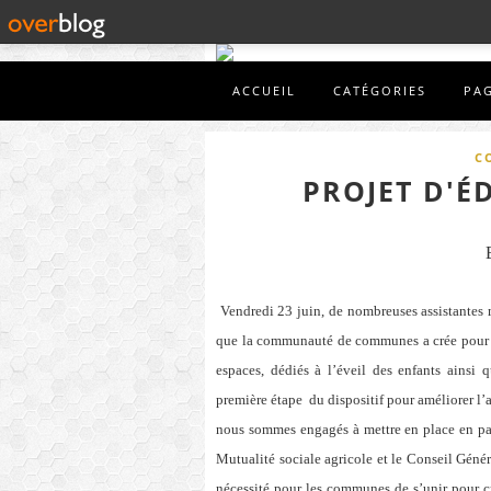
ACCUEIL
CATÉGORIES
PA
C
PROJET D'É
Vendredi 23 juin, de nombreuses assistantes m
que la communauté de communes a crée pour ell
espaces, dédiés à l’éveil des enfants ainsi 
première étape
du dispositif pour améliorer l’a
nous sommes engagés à mettre en place en parte
Mutualité sociale agricole et le Conseil Génér
nécessité pour les communes de s’unir pour c