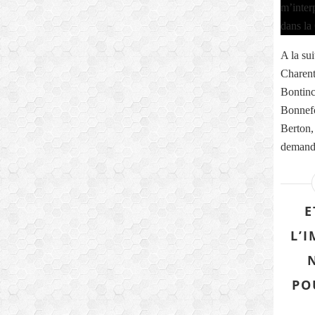
A la sui
Charent
Bontinc
Bonnefo
Berton,
demande
E
L’
PO