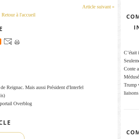
Article suivant »
Retour à l'accueil
COM
I
E
C’était 
Seuleme
Conte ai
Médusés
Trump vi
re de Reignac. Mais aussi Président d'Interfel
liaisons
is)
 portail Overblog
CLE
COM