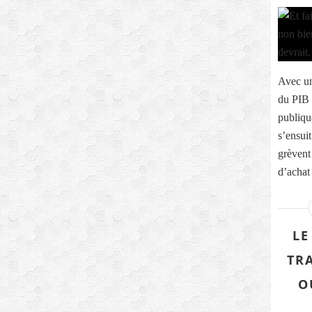
Avec un
du PIB 
publiqu
s’ensuit
grèvent
d’achat 
LE
TR
O