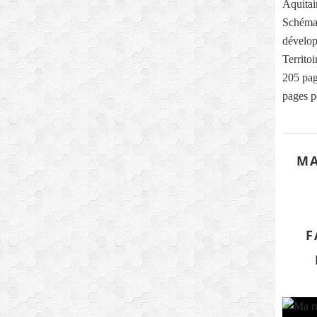
Aquitai
Schéma
dévelop
Territo
205 pag
pages p
MA
F