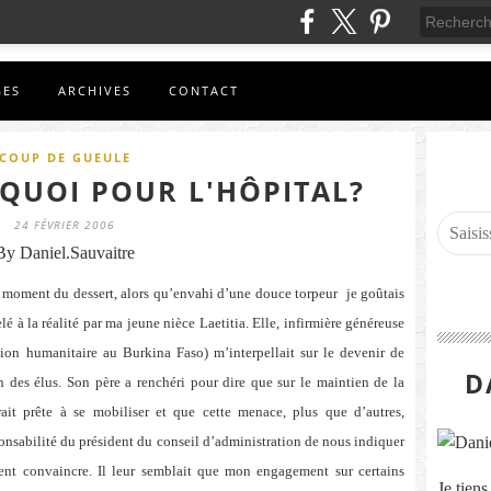
GES
ARCHIVES
CONTACT
COUP DE GUEULE
S QUOI POUR L'HÔPITAL?
24 FÉVRIER 2006
By Daniel.Sauvaitre
au moment du dessert, alors qu’envahi d’une douce torpeur
je goûtais
é à la réalité par ma jeune nièce Laetitia. Elle, infirmière généreuse
ion humanitaire au Burkina Faso) m’interpellait sur le devenir de
D
n des élus. Son père a renchéri pour dire que sur le maintien de la
rait prête à se mobiliser et que cette menace, plus que d’autres,
esponsabilité du président du conseil d’administration de nous indiquer
ment convaincre. Il leur semblait que mon engagement sur certains
Je tien