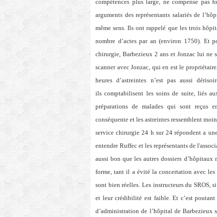
compétences plus large, ne compense pas fo
arguments des représentants salariés de l’hôp
même sens. Ils ont rappelé que les trois hôp
nombre d’actes par an (environ 1750). Et p
chirurgie, Barbezieux 2 ans et Jonzac lui ne
scanner avec Jonzac, qui en est le propriétaire
heures d’astreintes n’est pas aussi déris
ils comptabilisent les soins de suite, liés a
préparations de malades qui sont reçus en 
conséquente et les astreintes ressemblent moins
service chirurgie 24 h sur 24 répondent a une
entendre Ruffec et les représentants de l'assoc
aussi bon que les autres dossiers d’hôpitaux
forme, tant il a évité la concertation avec les
sont bien réelles. Les instructeurs du SROS, si 
et leur crédibilité est faible. Et c’est pouta
d’administration de l’hôpital de Barbezieux s