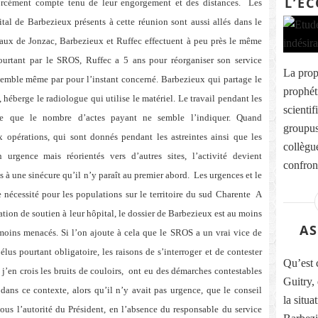
L’É
rcément compte tenu de leur engorgement et des distances.
Les
ital de Barbezieux présents à cette réunion sont aussi allés dans le
itaux de Jonzac, Barbezieux et Ruffec effectuent à peu près le même
ourtant par le SROS, Ruffec a 5 ans pour réorganiser son service
La prop
 semble même par pour l’instant concerné. Barbezieux qui partage le
prophéti
, héberge le radiologue qui utilise le matériel. Le travail pendant les
scienti
oire que le nombre d’actes payant ne semble l’indiquer. Quand
groupus
ux opérations, qui sont donnés pendant les astreintes ainsi que les
collègu
urgence mais réorientés vers d’autres sites, l’activité devient
confron
 à une sinécure qu’il n’y paraît au premier abord.
Les urgences et le
 nécessité pour les populations sur le territoire du sud Charente
A
iation de soutien à leur hôpital, le dossier de Barbezieux est au moins
AS
 moins menacés. Si l’on ajoute à cela que le SROS a un vrai vice de
 élus pourtant obligatoire, les raisons de s’interroger et de contester
Qu’est c
j’en crois les bruits de couloirs,
ont eu des démarches contestables
Guitry,
nt dans ce contexte, alors qu’il n’y avait pas urgence, que le conseil
la situa
ous l’autorité du Président, en l’absence du responsable du service