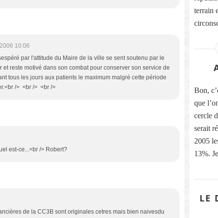
terrain
circonsc
/2006 10:06
sespéré par l'attitude du Maire de la ville se sent soutenu par le
ir et reste motivé dans son combat pour conserver son service de
ffrant tous les jours aux patients le maximum malgré cette période
rser.<br /> <br /> <br />
Bon, c’
que l’o
cercle 
serait 
2005 le
quel est-ce...<br /> Robert?
13%. Je
LE 
inancières de la CC3B sont originales cetres mais bien naivesdu