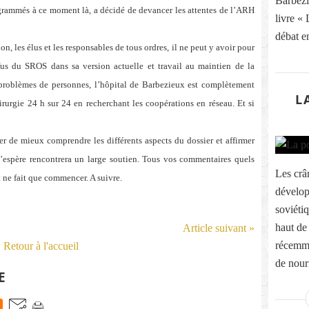
Barbezie
ogrammés à ce moment là, a décidé de devancer les attentes de l’ARH
livre «
débat e
, les élus et les responsables de tous ordres, il ne peut y avoir pour
refus du SROS dans sa version actuelle et travail au maintien de la
 problèmes de personnes, l’hôpital de Barbezieux est complètement
L
irurgie 24 h sur 24 en recherchant les coopérations en réseau. Et si
ter de mieux comprendre les différents aspects du dossier
et affirmer
 l’espère rencontrera un large soutien. Tous vos commentaires quels
Les crâ
t ne fait que commencer. A suivre.
dévelop
soviéti
haut de 
Article suivant »
récemme
Retour à l'accueil
de nourr
E