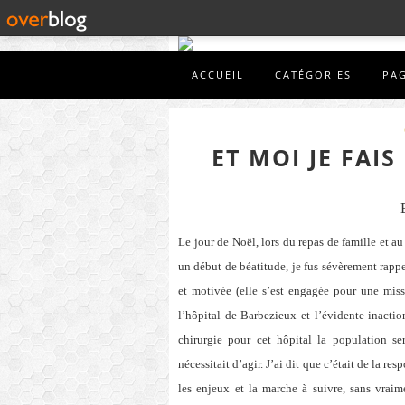
ACCUEIL
CATÉGORIES
PA
ET MOI JE FAI
Le jour de Noël, lors du repas de famille et 
un début de béatitude, je fus sévèrement rappel
et motivée (elle s’est engagée pour une miss
l’hôpital de Barbezieux et l’évidente inactio
chirurgie pour cet hôpital la population se
nécessitait d’agir. J’ai dit que c’était de la r
les enjeux et la marche à suivre, sans vrai