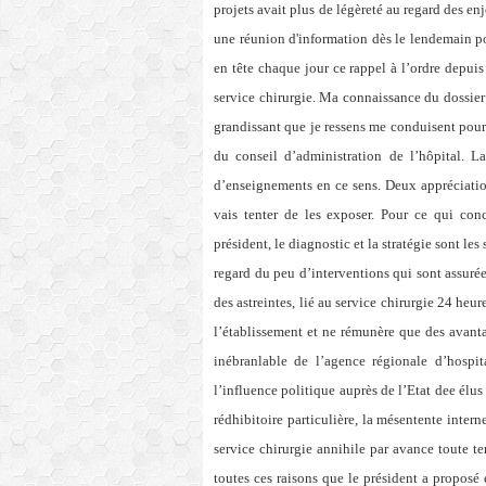
projets avait plus de légèreté au regard des en
une réunion d'information dès le lendemain pou
en tête chaque jour ce rappel à l’ordre depuis
service chirurgie. Ma
connaissance du dossier e
grandissant que je ressens me conduisent pourt
du conseil d’administration de l’hôpital. 
d’enseignements en ce sens. Deux appréciatio
vais tenter de les exposer. Pour ce qui conc
président, le diagnostic et la stratégie sont les
regard du peu d’interventions qui sont assurée
des astreintes, lié au service chirurgie 24 heu
l’établissement et ne rémunère que des avanta
inébranlable de l’agence régionale d’hospit
l’influence politique auprès de l’Etat dee élus
rédhibitoire particulière, la mésentente inter
service chirurgie annihile par avance toute te
toutes ces raisons que le président a proposé