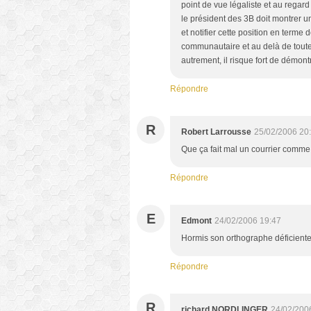
point de vue légaliste et au regard
le président des 3B doit montrer un
et notifier cette position en terme 
communautaire et au delà de toutes
autrement, il risque fort de démontr
Répondre
R
Robert Larrousse
25/02/2006 20
Que ça fait mal un courrier comme c
Répondre
E
Edmont
24/02/2006 19:47
Hormis son orthographe déficiente 
Répondre
R
richard NORDLINGER
24/02/200