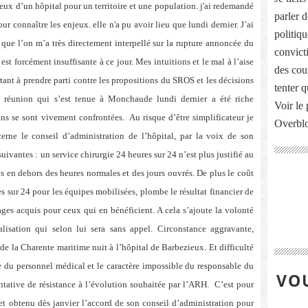
jeux d’un hôpital pour un territoire et une population. j'ai redemandé
parler 
r connaître les enjeux. elle n'a pu avoir lieu que lundi dernier. J’ai
politiq
 que l’on m’a très directement interpellé sur la rupture annoncée du
convict
st forcément insuffisante à ce jour. Mes intuitions et le mal à l’aise
des cou
ant à prendre parti contre les propositions du SROS et les décisions
tenter 
La réunion qui s’est tenue à Monchaude lundi dernier a été riche
Voir le 
ns se sont vivement confrontées.
Au risque d’être simplificateur je
Overbl
erne le conseil d’administration de l’hôpital, par la voix de son
 suivantes : un service chirurgie 24 heures sur 24 n’est plus justifié au
s en dehors des heures normales et des jours ouvrés. De plus le coût
res sur 24 pour les équipes mobilisées, plombe le résultat financier de
ges acquis pour ceux qui en bénéficient. A cela s’ajoute la volonté
alisation qui selon lui sera sans appel. Circonstance aggravante,
 de la Charente maritime nuit à l’hôpital de Barbezieux. Et difficulté
ne du personnel médical et le caractère impossible du responsable du
VOU
ntative de résistance à l’évolution souhaitée par l’ARH.
C’est pour
 et obtenu dès janvier l’accord de son conseil d’administration pour