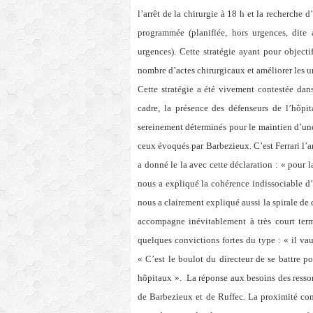
l’arrêt de la chirurgie à 18 h et la recherche 
programmée (planifiée, hors urgences, dite 
urgences). Cette stratégie ayant pour objecti
nombre d’actes chirurgicaux et améliorer les 
Cette stratégie a été vivement contestée dan
cadre, la présence des défenseurs de l’hôpi
sereinement déterminés pour le maintien d’une
ceux évoqués par Barbezieux. C’est Ferrari l’an
a donné le la avec cette déclaration : « pour l
nous a expliqué la cohérence indissociable d’
nous a clairement expliqué aussi la spirale de 
accompagne inévitablement à très court terme
quelques convictions fortes du type : « il va
« C’est le boulot du directeur de se battre p
hôpitaux ».
La réponse aux besoins des resso
de Barbezieux et de Ruffec. La proximité con