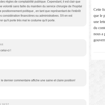
 des règles de comptabilité publique. Cependant, il est clair que
e volonté sans faille du maintien du service chirurgie de l'hopital
Cette f
de positionnement politique , en tant que représentant de l'intérêt
que le 
 considération financières ou administratives. S'il en est
er qu'il porte très mal le costume qu'il porte.
une let
du conte
nous a 
gouvern
:44
elui-ci !
le dernier commentaire affiche une saine et claire position!
6 18:57