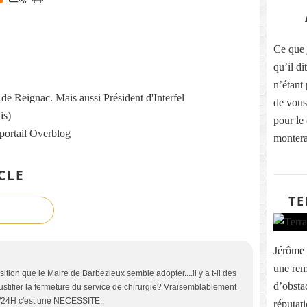
Ce que 
qu’il di
n’étant 
re de Reignac. Mais aussi Président d'Interfel
de vous
is)
pour le
 portail Overblog
montera
CLE
TE
Jérôme 
une rem
tion que le Maire de Barbezieux semble adopter....il y a t-il des
d’obstac
stifier la fermeture du service de chirurgie? Vraisemblablement
/24H c'est une NECESSITE.
réputati