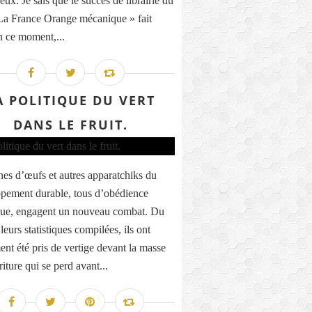
ux. Je sais que le succès de librairie du
 La France Orange mécanique » fait
n ce moment,...
A POLITIQUE DU VERT
DANS LE FRUIT.
nes d’œufs et autres apparatchiks du
pement durable, tous d’obédience
que, engagent un nouveau combat. Du
leurs statistiques compilées, ils ont
nt été pris de vertige devant la masse
iture qui se perd avant...