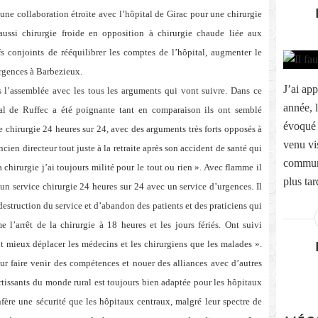
d’une collaboration étroite avec l’hôpital de Girac pour une chirurgie
aussi chirurgie froide en opposition à chirurgie chaude liée aux
fs conjoints de rééquilibrer les comptes de l’hôpital, augmenter le
urgences à Barbezieux.
J’ai app
s l’assemblée avec les tous les arguments qui vont suivre. Dans ce
année, 
tal de Ruffec a été poignante tant en comparaison ils ont semblé
évoqué 
 chirurgie 24 heures sur 24, avec des arguments très forts opposés à
venu vi
cien directeur tout juste à la retraite après son accident de santé qui
commune
a chirurgie j’ai toujours milité pour le tout ou rien ». Avec flamme il
plus tar
un service chirurgie 24 heures sur 24 avec un service d’urgences. Il
destruction du service et d’abandon des patients et des praticiens qui
 l’arrêt de la chirurgie à 18 heures et les jours fériés. Ont suivi
ut mieux déplacer les médecins et les chirurgiens que les malades ».
our faire venir des compétences et nouer des alliances avec d’autres
rtissants du monde rural est toujours bien adaptée pour les hôpitaux
fère une sécurité que les hôpitaux centraux, malgré leur spectre de