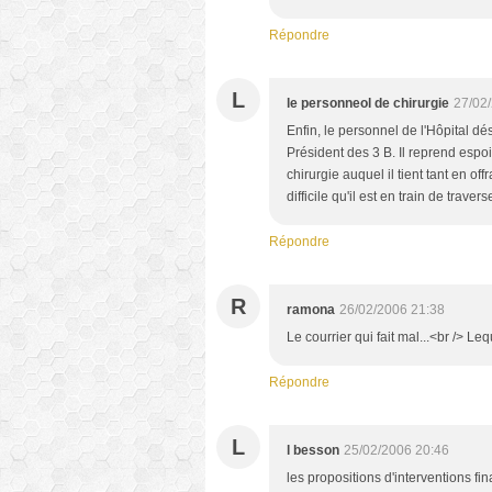
Répondre
L
le personneol de chirurgie
27/02
Enfin, le personnel de l'Hôpital dé
Président des 3 B. Il reprend espo
chirurgie auquel il tient tant en o
difficile qu'il est en train de trave
Répondre
R
ramona
26/02/2006 21:38
Le courrier qui fait mal...<br /> Le
Répondre
L
l besson
25/02/2006 20:46
les propositions d'interventions f