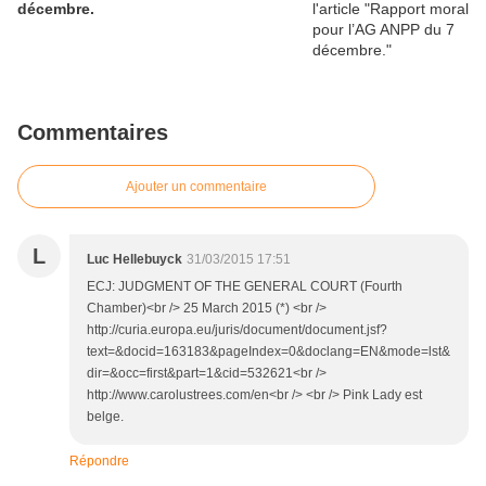
décembre.
Commentaires
Ajouter un commentaire
L
Luc Hellebuyck
31/03/2015 17:51
ECJ: JUDGMENT OF THE GENERAL COURT (Fourth
Chamber)<br /> 25 March 2015 (*) <br />
http://curia.europa.eu/juris/document/document.jsf?
text=&docid=163183&pageIndex=0&doclang=EN&mode=lst&
dir=&occ=first&part=1&cid=532621<br />
http://www.carolustrees.com/en<br /> <br /> Pink Lady est
belge.
Répondre