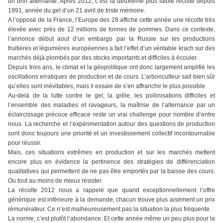
un brin alternante. Après 2012, c’est la deuxième plus faible récolte depuis
1991, année du gel d’un 21 avril de triste mémoire.
A l’opposé de la France, l’Europe des 28 affiche cette année une récolte très
élevée avec près de 12 millions de tonnes de pommes. Dans ce contexte,
l’annonce début aout d’un embargo par la Russie sur les productions
fruitières et légumières européennes a fait l’effet d’un véritable krach sur des
marchés déjà plombés par des stocks importants et difficiles à écouler.
Depuis trois ans, le climat et la géopolitique ont donc largement amplifié les
oscillations erratiques de production et de cours. L’arboriculteur sait bien sûr
qu’elles sont inévitables, mais il essaie de s’en affranchir le plus possible.
Au-delà de la lutte contre le gel, la grêle, les pollinisations difficiles et
l’ensemble des maladies et ravageurs, la maîtrise de l’alternance par un
éclaircissage précoce efficace reste un vrai challenge pour nombre d’entre
nous. La recherche et l’expérimentation autour des questions de production
sont donc toujours une priorité et un investissement collectif incontournable
pour réussir.
Mais, ces situations extrêmes en production et sur les marchés mettent
encore plus en évidence la pertinence des stratégies de différenciation
qualitatives qui permettent de ne pas être emportés par la baisse des cours.
Ou tout au moins de mieux résister.
La récolte 2012 nous a rappelé que quand exceptionnellement l’offre
générique est inférieure à la demande, chacun trouve plus aisément un prix
rémunérateur. Ce n’est malheureusement pas la situation la plus fréquente.
La norme, c’est plutôt l’abondance. Et cette année même un peu plus pour la