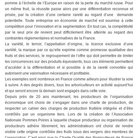
pomme à l’échelle de l’Europe en raison de la perte du marché russe. Pour
un même fruit, la réussite passe alors par une différentiation reconnue et
prisée, par la création d’une certaine rareté au regard d’une demande
potentielle. Toute entreprise en économie de marché est soumise à cette
compétition pour l’innovation et la segmentation. En tout cas, la compétitivité
par le seul prix de revient peut difficilement être atteinte au regard des
contraintes réglementaires et normatives de la France.
La variété, le terroir, l’appellation d’origine, la licence exclusive d’une
variété, la marque par ce qu’elle exprime comme promesse qualitative des
fruits et des services, le regroupement de l’offre qui doit permettre de limiter
les concurrences sur des produits équivalents, tous ces éléments permettent
d’accéder à la différentiation et si possible à de la rareté convoitée qui
autorisent une valorisation nécessaire et profitable.
Les exemples sont nombreux en France comme ailleurs pour illustrer la voie
à suivre. A des degrés divers, tous les arboriculteurs en activité aujourd’hui
et qui seront encore là demain sont engagés dans cette voie.
Depuis près de 20 ans maintenant, les producteurs de l’organisation
économique ont choisi de s’engager dans une charte de production, de
respecter un cahier des charges de production fruitière intégrée et d’être
contrôlés par un organisme tiers. Lors de la création de l’Association
Nationale Pommes Poires à laquelle chaque producteur ou organisation de
producteurs adhère librement, les administrateurs ont choisi de rendre
visible cette origine contrôlée des fruits issus des vergers des membres de
l’association. C’est ainsi que la Charte Qualité des Pomiculteurs de France