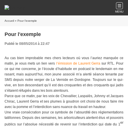
MENU
Accueil
» Pour l'exemple
Pour l'exemple
Publié le 08/05/2014 à 22:47
Au cas bien improbable mes chers lecteurs où vous l’auriez manquée ce
matin, je vous mets un lien vers
l’émission de Laurent Gerra
sur RTL. Pour
ce qui me concerne, je l’écoute d’habitude en podcast le lendemain en me
rasant, mais aujourd’hui, mon jeune associé m’a alerté séance tenante par
SMS depuis notre verger de La Vernide en Dordogne. Toujours sur le qui-
vive, en bon descendant qu’il est des croquantes et des croquants qui jadis
s’étaient réfugiés dans les bois alentours.
Parce que ce matin, par les voix de Chevallier, Laspalès, Johnny et Jacques
Chirac, Laurent Gerra et ses plumes à goudron ont choisi de nous faire rire
avec la pomme et l’interdiction sans nuance du travail en hauteur.
Une vraie consécration pour ce symbole de l’absurdité des réglementations
tatillonnes. Depuis des semaines, les arboriculteurs alertent élus et pouvoirs
er
publics sur l’absolue nécessité de revenir sur l’interdiction qui date du 1