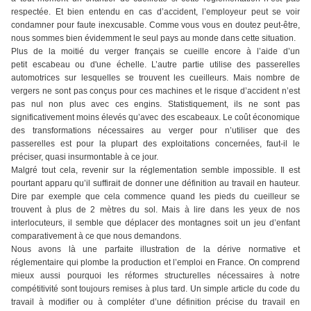
respectée. Et bien entendu en cas d’accident, l’employeur peut se voir
condamner pour faute inexcusable. Comme vous vous en doutez peut-être,
nous sommes bien évidemment le seul pays au monde dans cette situation.
Plus de la moitié du verger français se cueille encore à l’aide d’un
petit escabeau ou d'une échelle. L’autre partie utilise des passerelles
automotrices sur lesquelles se trouvent les cueilleurs. Mais nombre de
vergers ne sont pas conçus pour ces machines et le risque d’accident n’est
pas nul non plus avec ces engins. Statistiquement, ils ne sont pas
significativement moins élevés qu’avec des escabeaux. Le coût économique
des transformations nécessaires au verger pour n’utiliser que des
passerelles est pour la plupart des exploitations concernées, faut-il le
préciser, quasi insurmontable à ce jour.
Malgré tout cela, revenir sur la réglementation semble impossible. Il est
pourtant apparu qu’il suffirait de donner une définition au travail en hauteur.
Dire par exemple que cela commence quand les pieds du cueilleur se
trouvent à plus de 2 mètres du sol. Mais à lire dans les yeux de nos
interlocuteurs, il semble que déplacer des montagnes soit un jeu d’enfant
comparativement à ce que nous demandons.
Nous avons là une parfaite illustration de la dérive normative et
réglementaire qui plombe la production et l’emploi en France. On comprend
mieux aussi pourquoi les réformes structurelles nécessaires à notre
compétitivité sont toujours remises à plus tard. Un simple article du code du
travail à modifier ou à compléter d’une définition précise du travail en