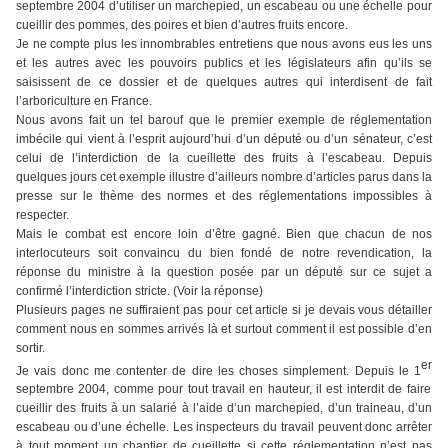
septembre 2004 d’utiliser un marchepied, un escabeau ou une échelle pour
cueillir des pommes, des poires et bien d’autres fruits encore.
Je ne compte plus les innombrables entretiens que nous avons eus les uns
et les autres avec les pouvoirs publics et les législateurs afin qu’ils se
saisissent de ce dossier et de quelques autres qui interdisent de fait
l’arboriculture en France.
Nous avons fait un tel barouf que le premier exemple de réglementation
imbécile qui vient à l’esprit aujourd’hui d’un député ou d’un sénateur, c’est
celui de l’interdiction de la cueillette des fruits à l’escabeau. Depuis
quelques jours cet exemple illustre d’ailleurs nombre d’articles parus dans la
presse sur le thème des normes et des réglementations impossibles à
respecter.
Mais le combat est encore loin d’être gagné. Bien que chacun de nos
interlocuteurs soit convaincu du bien fondé de notre revendication, la
réponse du ministre à la question posée par un député sur ce sujet a
confirmé l’interdiction stricte. (Voir la réponse)
Plusieurs pages ne suffiraient pas pour cet article si je devais vous détailler
comment nous en sommes arrivés là et surtout comment il est possible d’en
sortir.
er
Je vais donc me contenter de dire les choses simplement. Depuis le 1
septembre 2004, comme pour tout travail en hauteur, il est interdit de faire
cueillir des fruits à un salarié à l’aide d’un marchepied, d’un traineau, d’un
escabeau ou d’une échelle. Les inspecteurs du travail peuvent donc arrêter
à tout moment un chantier de cueillette si cette réglementation n’est pas